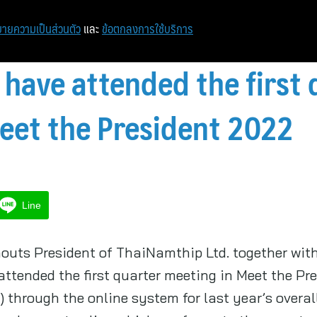
ายความเป็นส่วนตัว
และ
ข้อตกลงการใช้บริการ
have attended the first 
eet the President 2022
Line
houts President of ThaiNamthip Ltd. together with
tended the first quarter meeting in Meet the Pr
k) through the online system for last year’s overa