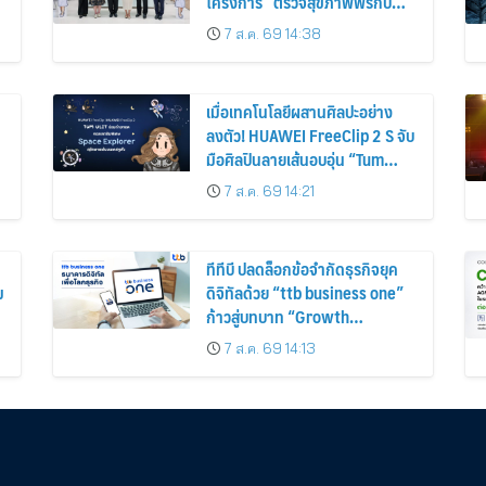
โครงการ “ตรวจสุขภาพฟรีกับ
กทม.”
7 ส.ค. 69 14:38
เมื่อเทคโนโลยีผสานศิลปะอย่าง
ลงตัว! HUAWEI FreeClip 2 S จับ
มือศิลปินลายเส้นอบอุ่น “Tum
Ulit” ถ่ายทอดคอลเลกชันพิเศษ
7 ส.ค. 69 14:21
“Space Explorer” สลักลายเส้น
บนเคสหูฟัง
ทีทีบี ปลดล็อกข้อจำกัดธุรกิจยุค
ม
ดิจิทัลด้วย “ttb business one”
ม
ก้าวสู่บทบาท “Growth
Navigator” หนุนลูกค้าสู่การ
7 ส.ค. 69 14:13
เติบโตอย่างแท้จริง