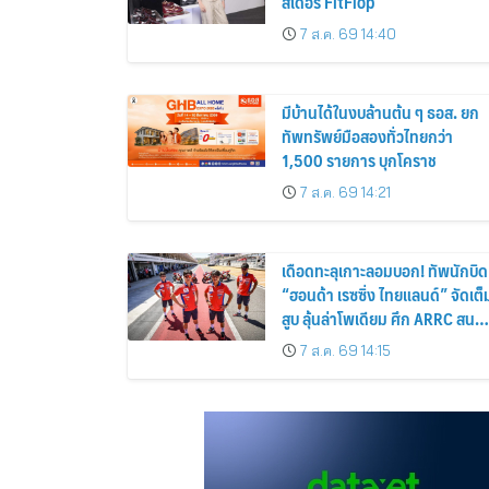
สเดอร์ FitFlop
7 ส.ค. 69 14:40
มีบ้านได้ในงบล้านต้น ๆ ธอส. ยก
ทัพทรัพย์มือสองทั่วไทยกว่า
1,500 รายการ บุกโคราช
7 ส.ค. 69 14:21
เดือดทะลุเกาะลอมบอก! ทัพนักบิด
“ฮอนด้า เรซซิ่ง ไทยแลนด์” จัดเต็
สูบ ลุ้นล่าโพเดียม ศึก ARRC สนา
4 ที่มัลดาลิกา
7 ส.ค. 69 14:15