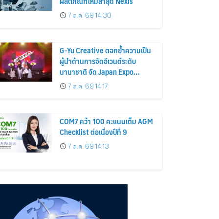
ผลิตภัณฑ์ใหม่ล่าสุด Nexis
7 ส.ค. 69 14:30
G-Yu Creative ตอกย้ำความเป็น
ผู้นำด้านการจัดอีเวนต์ระดับ
นานาชาติ จัด Japan Expo
Malaysia 2026 ณ กรุง
7 ส.ค. 69 14:17
กัวลาลัมเปอร์อย่างยิ่งใหญ่
COM7 คว้า 100 คะแนนเต็ม AGM
Checklist ต่อเนื่องปีที่ 9
7 ส.ค. 69 14:13