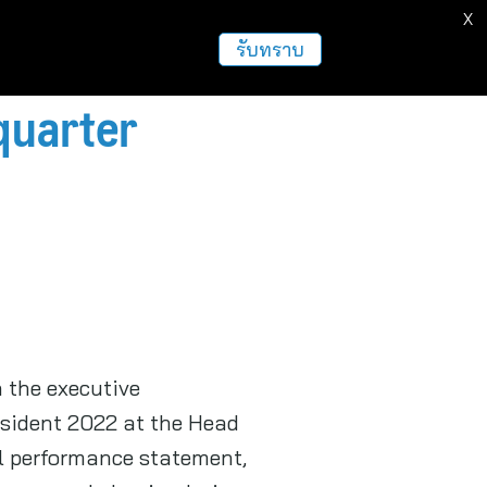
X
รับทราบ
quarter
 the executive
esident 2022 at the Head
ll performance statement,