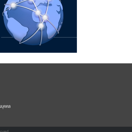
นบุคคล
erved.