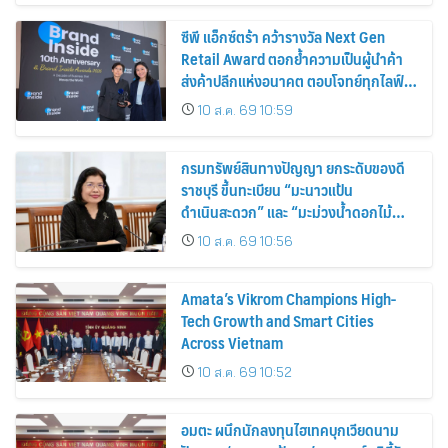
ซีพี แอ็กซ์ตร้า คว้ารางวัล Next Gen
Retail Award ตอกย้ำความเป็นผู้นำค้า
ส่งค้าปลีกแห่งอนาคต ตอบโจทย์ทุกไลฟ์
สไตล์ผู้บริโภค
10 ส.ค. 69 10:59
กรมทรัพย์สินทางปัญญา ยกระดับของดี
ราชบุรี ขึ้นทะเบียน “มะนาวแป้น
ดำเนินสะดวก” และ “มะม่วงน้ำดอกไม้
ราชบุรี” เป็น GI น้องใหม่ เดินหน้าเพิ่ม
10 ส.ค. 69 10:56
มูลค่าเกษตรอัตลักษณ์ ขับเคลื่อน
เศรษฐกิจชุมชน
Amata’s Vikrom Champions High-
Tech Growth and Smart Cities
Across Vietnam
10 ส.ค. 69 10:52
อมตะ ผนึกนักลงทุนไฮเทคบุกเวียดนาม