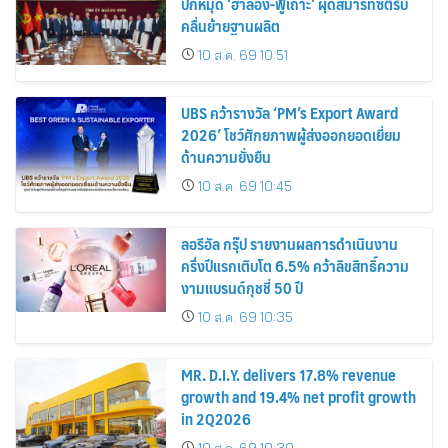
ปักหมุด ‘ฮาลอง-ฟู้เถาะ’ ผุดสมาร์ทซิตี้รับ
คลื่นย้ายฐานผลิต
10 ส.ค. 69 10:51
UBS คว้ารางวัล ‘PM’s Export Award
2026’ โชว์ศักยภาพผู้ส่งออกยอดเยี่ยม
ด้านความยั่งยืน
10 ส.ค. 69 10:45
ลอรีอัล กรุ๊ป รายงานผลการดำเนินงาน
ครึ่งปีแรกเติบโต 6.5% คว้าลิขสิทธิ์ความ
งามแบรนด์กุชชี่ 50 ปี
10 ส.ค. 69 10:35
MR. D.I.Y. delivers 17.8% revenue
growth and 19.4% net profit growth
in 2Q2026
10 ส.ค. 69 10:30