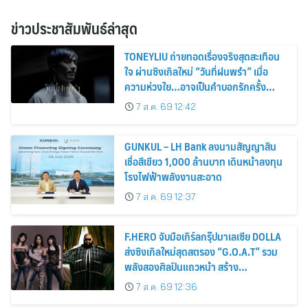
ข่าวประชาสัมพันธ์ล่าสุด
TONEYLIU ถ่ายทอดเรื่องจริงสุดสะเทือน
ใจ ผ่านซิงเกิลใหม่ “วันที่ฝนพรำ” เมื่อ
ความห่วงใย…อาจเป็นคำบอกรักครั้ง
สุดท้าย
7 ส.ค. 69 12:42
GUNKUL – LH Bank ลงนามสัญญาสิน
เชื่อสีเขียว 1,000 ล้านบาท เดินหน้าลงทุน
โรงไฟฟ้าพลังงานสะอาด
7 ส.ค. 69 12:37
F.HERO จับมือเกิร์ลกรุ๊ปมาเลเซีย DOLLA
ส่งซิงเกิลใหม่สุดสตรอง “G.O.A.T” รวม
พลังสองศิลปินแถวหน้า สร้าง
ปรากฏการณ์ใหม่แห่งวงการเพลงอาเซียน
7 ส.ค. 69 12:36