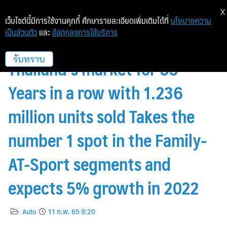
X
เว็บไซต์นี้มีการใช้งานคุกกี้ ศึกษารายละเอียดเพิ่มเติมได้ที่
นโยบายความ
เป็นส่วนตัว
และ
ข้อตกลงการใช้บริการ
Honda motorcycle tops
Thailand’s market for 33
รับทราบ
Years in a row with 1.236
million units sold Takes the
number 1 spot in the Family-
AT-Sport segments and
expects 5% growth in 2022
Auto
11 ก.พ. 65 9:20