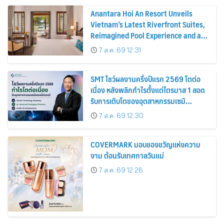
Anantara Hoi An Resort Unveils
Vietnam’s Latest Riverfront Suites,
Reimagined Pool Experience and a
Vibrant New Dining Destination
7 ส.ค. 69 12:31
SMT โชว์ผลงานครึ่งปีแรก 2569 โตต่อ
เนื่อง หลังพลิกกำไรตั้งแต่ไตรมาส 1 สอด
รับการเติบโตของอุตสาหกรรมเซมิ
คอนดักเตอร์
7 ส.ค. 69 12:30
COVERMARK มอบของขวัญแห่งความ
งาม ต้อนรับเทศกาลวันแม่
7 ส.ค. 69 12:26