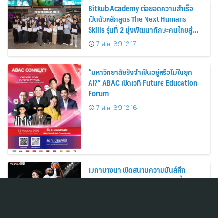
Bitkub Academy ต่อยอดความสำเร็จ
เปิดตัวหลักสูตร The Next Humans
Skills รุ่นที่ 2 มุ่งพัฒนาทักษะคนไทยสู่
การเป็นคนของอนาคต
7 ส.ค. 69 12:17
“มหาวิทยาลัยยังจำเป็นอยู่หรือไม่ในยุค
AI?” ABAC เปิดเวที Future Education
Forum
7 ส.ค. 69 12:16
เมกาบางนา เปิดสนามความมันส์ศึก
บาสเกตบอล 3×3 นานาชาติ ตอกย้ำการ
เป็น ACTIVE HEALTHY LIFESTYLE
DESTINATION วันที่ 8 – 30 ส.ค. 69 ณ
7 ส.ค. 69 12:14
ฟู้ดวอล์ค พลาซ่า ศูนย์การค้าเมกาบางนา