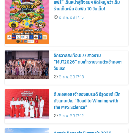
แฟร์” เดินหน้าสู่ฝั่งธนฯ จัดใหญ่กว่าเดิม
ร้านเด็ดเพิ่ม อิ่มฟิน 10 วันเต็ม!
6 ส.ค. 69 17:15
จักรวาลสะเทือน! 77 สาวงาม
“MUT2026” ตบเท้ารายงานตัวเข้ากองฯ
วันแรก
6 ส.ค. 69 17:13
ดีเคเอสเอช เจ้าของแบรนด์ ฮีรูดอยด์ เปิด
ตัวแคมเปญ “Road to Winning with
the MPS Science”
6 ส.ค. 69 17:12
Agoda Reveals Europe’s 2026