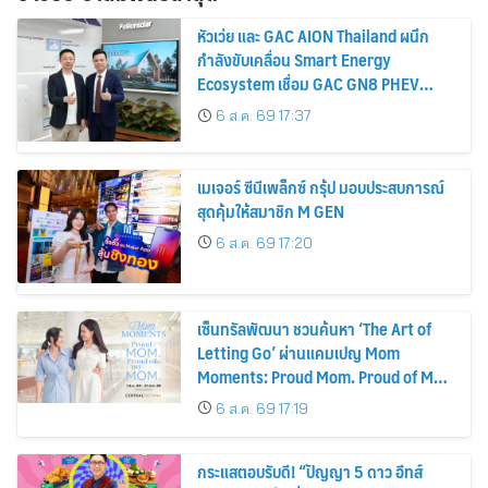
หัวเว่ย และ GAC AION Thailand ผนึก
กำลังขับเคลื่อน Smart Energy
Ecosystem เชื่อม GAC GN8 PHEV
รถยนต์ MPV ระดับพรีเมียม เข้ากับ
6 ส.ค. 69 17:37
พลังงานแสงอาทิตย์ภายในบ้าน
เมเจอร์ ซีนีเพล็กซ์ กรุ้ป มอบประสบการณ์
สุดคุ้มให้สมาชิก M GEN
6 ส.ค. 69 17:20
เซ็นทรัลพัฒนา ชวนค้นหา ‘The Art of
Letting Go’ ผ่านแคมเปญ Mom
Moments: Proud Mom. Proud of My
Mom.
6 ส.ค. 69 17:19
กระแสตอบรับดี! “ปัญญา 5 ดาว อีทส์