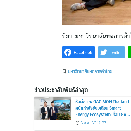
ที่มา:
มหาวิทยาลัยหอการค้
Facebook
Twitter
มหาวิทยาลัยหอการค้าไทย
ข่าวประชาสัมพันธ์ล่าสุด
หัวเว่ย และ GAC AION Thailand
ผนึกกำลังขับเคลื่อน Smart
Energy Ecosystem เชื่อม GAC
GN8 PHEV รถยนต์ MPV ระดับ
6 ส.ค. 69 17:37
พรีเมียม เข้ากับพลังงานแสง