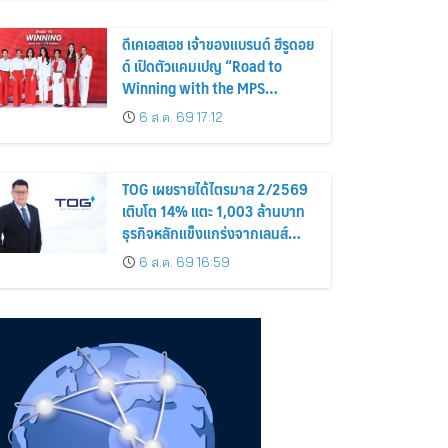
ดีเคเอสเอช เจ้าของแบรนด์ ฮีรูดอย
ด์ เปิดตัวแคมเปญ “Road to
Winning with the MPS
Science”
6 ส.ค. 69 17:12
TOG เผยรายได้ไตรมาส 2/2569
เติบโต 14% แตะ 1,003 ล้านบาท
ธุรกิจหลักแข็งแกร่งจากเลนส์
มูลค่าเพิ่ม และการขยายตลาดต่าง
6 ส.ค. 69 16:59
ประเทศ พร้อมเดินหน้าลงทุนเพื่อ
การเติบโตระยะยาว