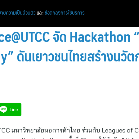
หน้าแรก
ท่องเที่ยว
ไอที
เศรษฐกิจ/การเงิน
ายความเป็นส่วนตัว
และ
ข้อตกลงการใช้บริการ
ce@UTCC จัด Hackathon “
y” ดันเยาวชนไทยสร้างนวัตก
Line
C มหาวิทยาลัยหอการค้าไทย ร่วมกับ Leagues of Co