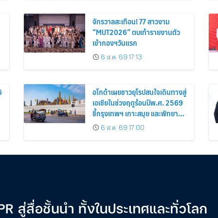
จักรวาลสะเทือน! 77 สาวงาม
“MUT2026” ตบเท้ารายงานตัว
เข้ากองฯวันแรก
6 ส.ค. 69 17:13
6
อโกด้าเผยชาวยุโรปสนใจเดินทางสู่
เอเชียในช่วงฤดูร้อนปีพ.ศ. 2569
ชี้กรุงเทพฯ เกาะสมุย และพัทยา
ติดอันดับเมืองยอดนิยม
6 ส.ค. 69 17:00