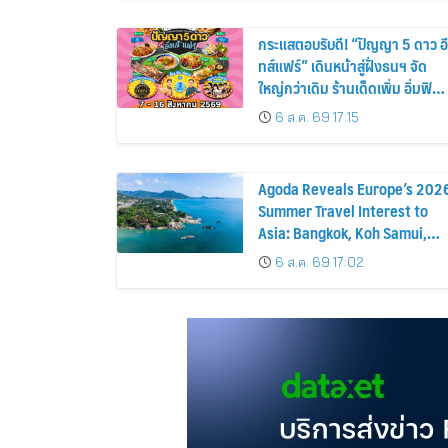
อาทิตย์ภายในบ้าน
กระแสตอบรับดี! “ปัญญา 5 ดาว อี
ทส์แฟร์” เดินหน้าสู่ฝั่งธนฯ จัด
ใหญ่กว่าเดิม ร้านเด็ดเพิ่ม อิ่มฟิน
10 วันเต็ม!
6 ส.ค. 69 17:15
Agoda Reveals Europe’s 202
Summer Travel Interest to
Asia: Bangkok, Koh Samui,
and Pattaya Among the Top
6 ส.ค. 69 17:02
Cities