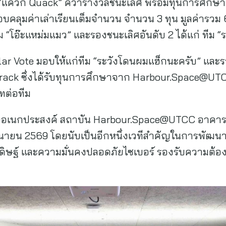
 “แคว๊ก Quack” คว้ารางวัลชนะเลิศ พร้อมทุนการศึก
ุมค่าเล่าเรียนเต็มจำนวน จำนวน 3 ทุน มูลค่ารวม 6
ทีม “โอ๊ะแหม่มแมว” และรองชนะเลิศอันดับ 2 ได้แก่ ทีม
ular Vote มอบให้แก่ทีม “ระวังโดนผมแฮ็กนะครับ” และ
rack ซึ่งได้รับทุนการศึกษาจาก Harbour.Space@UTC
ทต่อทีม
ถงอเนกประสงค์ สถาบัน Harbour.Space@UTCC อาคาร 1
มิถุนายน 2569 โดยนับเป็นอีกหนึ่งเวทีสำคัญในการพัฒ
ะดิษฐ์ และความมั่นคงปลอดภัยไซเบอร์ รองรับความ