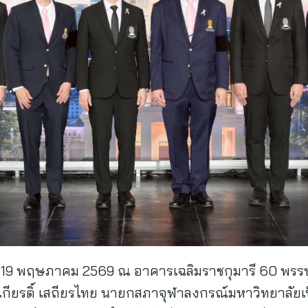
ที่ 19 พฤษภาคม 2569 ณ อาคารเฉลิมราชกุมารี 60 พรรษา
สุรเกียรติ์ เสถียรไทย นายกสภาจุฬาลงกรณ์มหาวิทยาลั