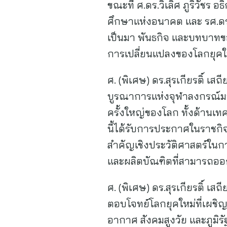
ขณะที่ ศ.ดร.วิเลิศ ภูริวัชร
ศึกษาแห่งอนาคต และ รศ.ดร
เป็นมา พันธกิจ และบทบาทข
การเปลี่ยนแปลงของโลกยุคให
ศ. (พิเศษ) ดร.สุรเกียรติ์ 
บูรณาการแห่งจุฬาลงกรณ์มหา
ครั้งใหญ่ของโลก ทั้งด้านเ
นี้ได้รับการประกาศในราชกิจ
สำคัญเชิงประวัติศาสตร์ใน
และผลิตบัณฑิตที่สามารถออ
ศ. (พิเศษ) ดร.สุรเกียรติ์ เ
ตอบโจทย์โลกยุคใหม่ที่เผชิ
อากาศ สังคมสูงวัย และภูมิร