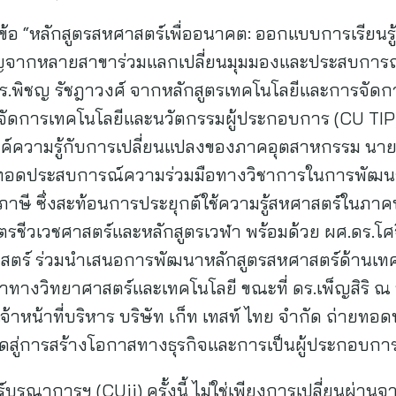
้อ “หลักสูตรสหศาสตร์เพื่ออนาคต: ออกแบบการเรียนรู้เ
วชาญจากหลายสาขาร่วมแลกเปลี่ยนมุมมองและประสบกา
.ดร.พิชญ รัชฎาวงศ์ จากหลักสูตรเทคโนโลยีและการจัด
รจัดการเทคโนโลยีและนวัตกรรมผู้ประกอบการ (CU TI
องค์ความรู้กับการเปลี่ยนแปลงของภาคอุตสาหกรรม นาย
อดประสบการณ์ความร่วมมือทางวิชาการในการพัฒนา
าษี ซึ่งสะท้อนการประยุกต์ใช้ความรู้สหศาสตร์ในภาคป
กสูตรชีวเวชศาสตร์และหลักสูตรเวฬา พร้อมด้วย ผศ.ดร.โศ
าสตร์ ร่วมนำเสนอการพัฒนาหลักสูตรสหศาสตร์ด้านเทคโ
ทางวิทยาศาสตร์และเทคโนโลยี ขณะที่ ดร.เพ็ญสิริ ณ
เจ้าหน้าที่บริหาร บริษัท เก็ท เทสท์ ไทย จำกัด ถ่า
ดสู่การสร้างโอกาสทางธุรกิจและการเป็นผู้ประกอบการ
ูรณาการฯ (CUii) ครั้งนี้ ไม่ใช่เพียงการเปลี่ยนผ่านจ