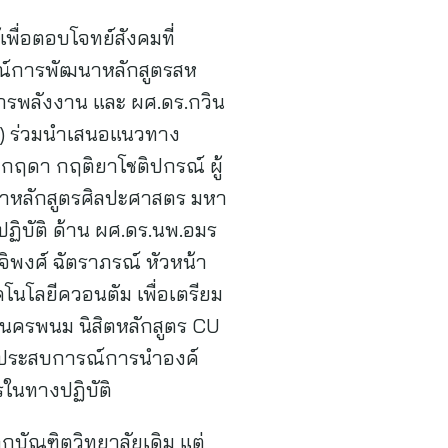
พื่อตอบโจทย์สังคมที่
รณ์การพัฒนาหลักสูตรสห
การพลังงาน และ ผศ.ดร.กวิน
P) ร่วมนำเสนอแนวทาง
กฤดา กฤติยาโชติปกรณ์ ผู้
หลักสูตรศิลปะศาสตร มหา
ฏิบัติ ด้าน ผศ.ดร.นพ.อมร
จิพงศ์ ฉัตราภรณ์ หัวหน้า
นโลยีควอนตัม เพื่อเตรียม
 นครพนม นิสิตหลักสูตร CU
ยทอดประสบการณ์การนำองค์
ในทางปฏิบัติ
ากบัณฑิตวิทยาลัยเดิม แต่