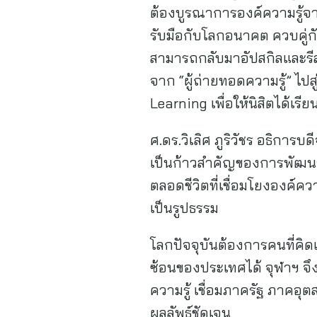
ต้องบูรณาการองค์ความรู้จ
รับมือกับโลกอนาคต ควบคู่กั
สามารถกลับมาอัปสกิลและรีส
จาก “ผู้ถ่ายทอดความรู้” ไปสู
Learning เพื่อให้นิสิตได้เ
ศ.ดร.วิเลิศ ภูริวัชร อธิกา
เป็นก้าวสำคัญของการพัฒนากา
ตลอดชีวิตที่เชื่อมโยงองค์ค
เป็นรูปธรรม
โลกปัจจุบันต้องการคนที่คิ
ซ้อนของประเทศได้ จุฬาฯ จ
ความรู้ เชื่อมภาครัฐ ภาคอุ
ผลลัพธ์ชัดเจน