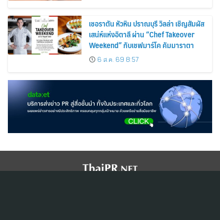
เชอราตัน หัวหิน ปราณบุรี วิลล่า เชิญสัมผัส
เสน่ห์แห่งอิตาลี ผ่าน “Chef Takeover
Weekend” กับเชฟมาร์โค คัมมาราตา
6 ส.ค. 69 8:57
สมัครสมาชิก ThaiPR.NET
ข้อตกลงการใช้บริการ
นโยบายคุ้มครองข้อมูลส่วนบุคคล