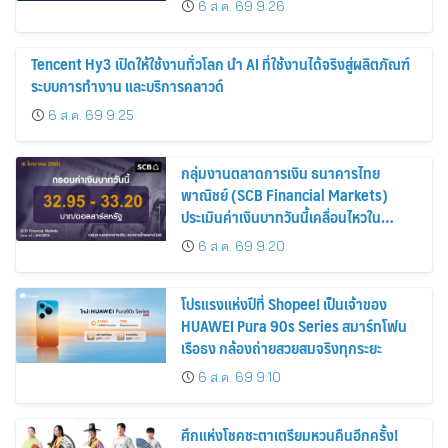
6 ส.ค. 69 9:26
Tencent Hy3 เปิดให้ใช้งานทั่วโลก นำ AI ที่ใช้งานได้จริงสู่ผลิตภัณฑ์
ระบบการทำงาน และบริการคลาวด์
6 ส.ค. 69 9:25
กลุ่มงานตลาดการเงิน ธนาคารไทย
พาณิชย์ (SCB Financial Markets)
ประเมินค่าเงินบาทวันนี้เคลื่อนไหวใน
กรอบ 32.95-33.20 บาท/ดอลลาร์
6 ส.ค. 69 9:20
โปรแรงแห่งปีที่ Shopee! เป็นเจ้าของ
HUAWEI Pura 90s Series สมาร์ทโฟน
เรือธง กล้องถ่ายสวยสมจริงทุกระยะ
6 ส.ค. 69 9:10
ศึกแห่งโชคชะตาเตรียมหวนคืนอีกครั้ง!