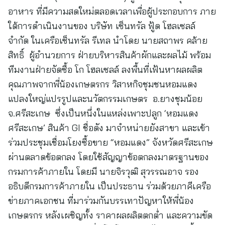
อาหาร ที่มีความสดใหม่ตลอดเวลาเพื่อผู้ประกอบการ ภาย
ใต้การดำเนินงานของ บริษัท เซ็นทรัล ฟู้ด โฮลเซลล์
จำกัด ในเครือเซ็นทรัล รีเทล นำโดย นายสถาพร คล้าย
สิทธิ์ ผู้อำนวยการ ฝ่ายบริหารสินค้าผักและผลไม้ พร้อม
ทีมงานฝ่ายจัดซื้อ โก โฮลเซลล์ ลงพื้นที่เฟ้นหาผลผลิต
คุณภาพจากพี่น้องเกษตรกร วิสาหกิจชุมชนหอมแดง
แปลงใหญ่แปรรูปและนวัตกรรมเกษตร อ.ยางชุมน้อย
จ.ศรีสะเกษ ซึ่งเป็นหนึ่งในแหล่งเพาะปลูก ‘หอมแดง
ศรีสะเกษ’ สินค้า GI ชื่อดัง มาจำหน่ายยังสาขา และเข้า
ร่วมประชุมเชื่อมโยงซื้อขาย “หอมแดง” จังหวัดศรีสะเกษ
ผ่านตลาดข้อตกลง โดยใช้สัญญาข้อตกลงมาตรฐานของ
กรมการค้าภายใน โดยมี นายจิรวุฒิ สุวรรณอาจ รอง
อธิบดีกรมการค้าภายใน เป็นประธาน ร่วมด้วยภาคีเครือ
ข่ายภาคเอกชน ที่มาร่วมกันบรรเทาปัญหาให้พี่น้อง
เกษตรกร หลังเผชิญทั้ง ราคาผลผลิตตกต่ำ และความขัด