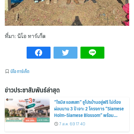
ที่มา:
นิโอ ทาร์เก็ต
นิโอ ทาร์เก็ต
ข่าวประชาสัมพันธ์ล่าสุด
“ไซมิส แอสเสท” ชูโปรบ้านอยู่ฟรี ไม่ต้อง
ผ่อนนาน 3 ปี เจาะ 2 โครงการ “Siamese
Holm–Siamese Blossom” พร้อม
ส่วนลดและสิทธิพิเศษถึง 31 สิงหาคม
7 ส.ค. 69 17:40
2569