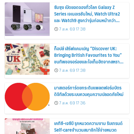
ซัมซุง เปิดยอดจองทั่วโลก Galaxy Z
Series เจเนอเรชันใหม่, Watch Ultra2
และ Watch9 สูงกว่ารุ่นก่อนหน้ากว่า
30%
7 ส.ค. 69 17:38
ท็อปส์ เสิร์ฟแคมเปญ “Discover UK:
Bringing British Favourites to You”
ขนทัพของอร่อยและไอเท็มฮิตจากสหราช
อาณาจักร ส่งตรงถึงมือตั้งแต่วันนี้ – 18
7 ส.ค. 69 17:38
สิงหาคมนี้
มาสเตอร์การ์ดยกระดับแพลตฟอร์มบัตร
ดิจิทัลด้วยระบบควบคุมความปลอดภัยใหม่
7 ส.ค. 69 17:36
เคทีซี–เจซีบี รุกหมวดความงาม รับเทรนด์
Self-careจำนวนสมาชิกใช้จ่ายหมวด