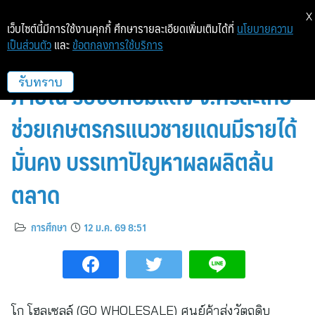
X
เว็บไซต์นี้มีการใช้งานคุกกี้ ศึกษารายละเอียดเพิ่มเติมได้ที่
นโยบายความ
เป็นส่วนตัว
และ
ข้อตกลงการใช้บริการ
โก โฮลเซลล์ จับมือกรมการค้า
ภายใน รับซื้อหอมแดง จ.ศรีสะเกษ
รับทราบ
ช่วยเกษตรกรแนวชายแดนมีรายได้
มั่นคง บรรเทาปัญหาผลผลิตล้น
ตลาด
การศึกษา
12 ม.ค. 69 8:51
โก โฮลเซลล์ (GO WHOLESALE) ศูนย์ค้าส่งวัตถุดิบ