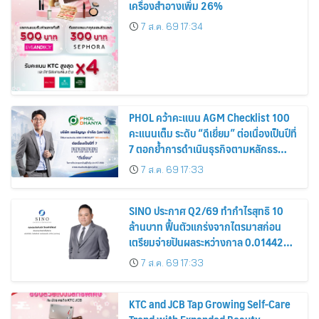
เครื่องสำอางเพิ่ม 26%
7 ส.ค. 69 17:34
PHOL คว้าคะแนน AGM Checklist 100
คะแนนเต็ม ระดับ “ดีเยี่ยม” ต่อเนื่องเป็นปีที่
7 ตอกย้ำการดำเนินธุรกิจตามหลักธร
รมาภิบาล โปร่งใส สร้างความเชื่อมั่นผู้ถือ
7 ส.ค. 69 17:33
หุ้น
SINO ประกาศ Q2/69 ทำกำไรสุทธิ 10
ล้านบาท ฟื้นตัวแกร่งจากไตรมาสก่อน
เตรียมจ่ายปันผลระหว่างกาล 0.014423
บาทต่อหุ้น ครึ่งปีหลังมุ่งเติบโตต่อเนื่อง
7 ส.ค. 69 17:33
KTC and JCB Tap Growing Self-Care