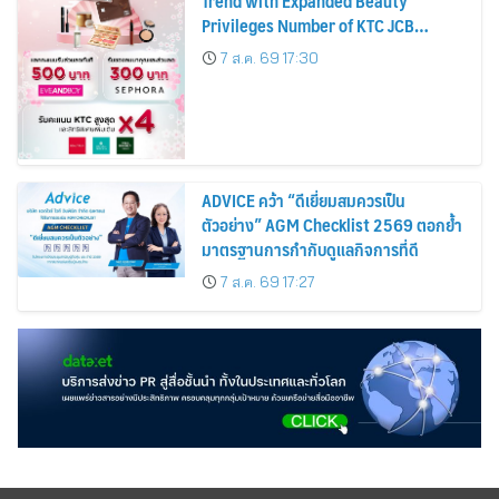
Trend with Expanded Beauty
Privileges Number of KTC JCB
Cardmembers Spending on
7 ส.ค. 69 17:30
Cosmetics Rises 26%
ADVICE คว้า “ดีเยี่ยมสมควรเป็น
ตัวอย่าง” AGM Checklist 2569 ตอกย้ำ
มาตรฐานการกำกับดูแลกิจการที่ดี
7 ส.ค. 69 17:27