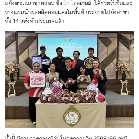
แย้งตามแนวชายแดน ซึ่ง โก โฮลเซลล์ ได้ช่วยรับซื้อและ
วางแผนนำผลผลิตหอมแดงในพื้นที่ กระจายไปยังสาขา
ทั้ง 14 แห่งทั่วประเทศแล้ว
ทั้งนี้ มีการคาดการณ์ว่า ในฤดูกาลผลิต 2568/69 จะมี