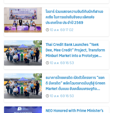
สร้างสรรค์ของภูเก็ต
โออาร์ ร่วมแสดงความยินดีกับนักกีฬาบอ
คเซีย ในการแข่งขันชิงชนะเลิศแห่ง
ประเทศไทย ประจำปี 2569
10 ส.ค. 69 17:02
Thai Credit Bank Launches “Yaek
Dee, Mee Credit” Project, Transform
Minburi Market into a Prototype
Green Market, Driving the Circular
10 ส.ค. 69 16:53
Economy and Turning Waste into
Extra Income for Vendors
ธนาคารไทยเครดิต เปิดตัวโครงการ “แยก
ดี มีเครดิต” พลิกโฉมตลาดมีนบุรีสู่ Green
Market ต้นแบบ ขับเคลื่อนเศรษฐกิจ
หมุนเวียน พลิกขยะสร้างรายได้เสริมให้ผู้
10 ส.ค. 69 16:50
ค้า
NEO Honored with Prime Minister’s