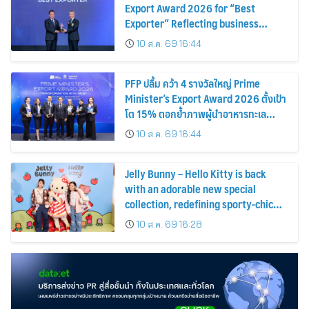
Export Award 2026 for “Best
Exporter” Reflecting business
excellence, elevating Thai products
10 ส.ค. 69 16:44
globally
PFP ปลื้ม คว้า 4 รางวัลใหญ่ Prime
Minister’s Export Award 2026 ตั้งเป้า
โต 15% ตอกย้ำภาพผู้นำอาหารทะเล
แปรรูป
10 ส.ค. 69 16:44
Jelly Bunny – Hello Kitty is back
with an adorable new special
collection, redefining sporty-chic
fashion by blending timeless
10 ส.ค. 69 16:28
classics with playful fun