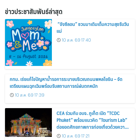
ข่าวประชาสัมพันธ์ล่าสุด
“จังซีลอน” ชวนมาเติมเต็มความสุขรับวัน
แม่
10 ส.ค. 69 17:40
กทม. เร่งแก้ไขปัญหาน้ำรอการระบายบริเวณถนนพหลโยธิน – จัด
เตรียมแผนฉุกเฉินพร้อมรับสถานการณ์ฝนตกหนัก
10 ส.ค. 69 17:39
CEA ร่วมกับ อบจ. ภูเก็ต เปิด “TCDC
Phuket” พร้อมแนวคิด “Tourism Lab”
ต่อยอดศักยภาพการท่องเที่ยวด้วยความ
คิดสร้างสรรค์ ขับเคลื่อนเศรษฐกิจ
10 ส.ค. 69 17:21