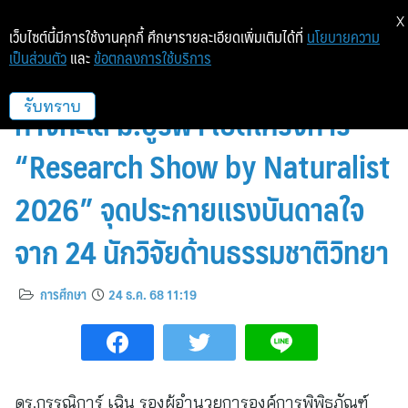
X
เว็บไซต์นี้มีการใช้งานคุกกี้ ศึกษารายละเอียดเพิ่มเติมได้ที่
นโยบายความ
เป็นส่วนตัว
และ
ข้อตกลงการใช้บริการ
NSM จับมือ สถาบันวิทยาศาสตร์
ทางทะเล ม.บูรพา เปิดโครงการ
รับทราบ
“Research Show by Naturalist
2026” จุดประกายแรงบันดาลใจ
จาก 24 นักวิจัยด้านธรรมชาติวิทยา
การศึกษา
24 ธ.ค. 68 11:19
ดร.กรรณิการ์ เฉิน รองผู้อำนวยการองค์การพิพิธภัณฑ์