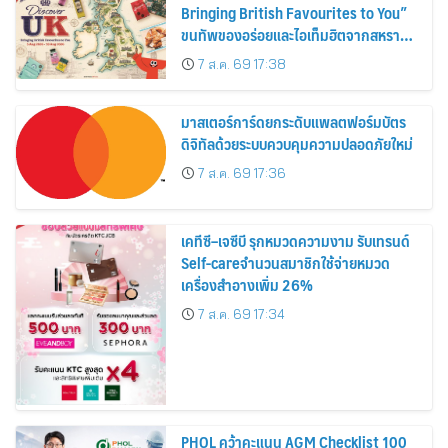
Bringing British Favourites to You”
ขนทัพของอร่อยและไอเท็มฮิตจากสหราช
อาณาจักร ส่งตรงถึงมือตั้งแต่วันนี้ – 18
7 ส.ค. 69 17:38
สิงหาคมนี้
มาสเตอร์การ์ดยกระดับแพลตฟอร์มบัตร
ดิจิทัลด้วยระบบควบคุมความปลอดภัยใหม่
7 ส.ค. 69 17:36
เคทีซี–เจซีบี รุกหมวดความงาม รับเทรนด์
Self-careจำนวนสมาชิกใช้จ่ายหมวด
เครื่องสำอางเพิ่ม 26%
7 ส.ค. 69 17:34
PHOL คว้าคะแนน AGM Checklist 100