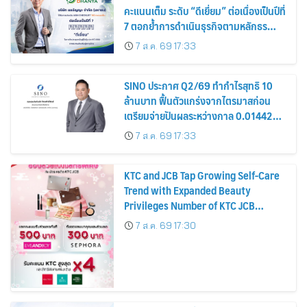
คะแนนเต็ม ระดับ “ดีเยี่ยม” ต่อเนื่องเป็นปีที่
7 ตอกย้ำการดำเนินธุรกิจตามหลักธร
รมาภิบาล โปร่งใส สร้างความเชื่อมั่นผู้ถือ
7 ส.ค. 69 17:33
หุ้น
SINO ประกาศ Q2/69 ทำกำไรสุทธิ 10
ล้านบาท ฟื้นตัวแกร่งจากไตรมาสก่อน
เตรียมจ่ายปันผลระหว่างกาล 0.014423
บาทต่อหุ้น ครึ่งปีหลังมุ่งเติบโตต่อเนื่อง
7 ส.ค. 69 17:33
KTC and JCB Tap Growing Self-Care
Trend with Expanded Beauty
Privileges Number of KTC JCB
Cardmembers Spending on
7 ส.ค. 69 17:30
Cosmetics Rises 26%