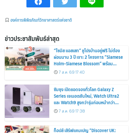
องค์การพิพิธภัณฑ์วิทยาศาสตร์แห่งชาติ
ข่าวประชาสัมพันธ์ล่าสุด
“ไซมิส แอสเสท” ชูโปรบ้านอยู่ฟรี ไม่ต้อง
ผ่อนนาน 3 ปี เจาะ 2 โครงการ “Siamese
Holm–Siamese Blossom” พร้อม
ส่วนลดและสิทธิพิเศษถึง 31 สิงหาคม
7 ส.ค. 69 17:40
2569
ซัมซุง เปิดยอดจองทั่วโลก Galaxy Z
Series เจเนอเรชันใหม่, Watch Ultra2
และ Watch9 สูงกว่ารุ่นก่อนหน้ากว่า
30%
7 ส.ค. 69 17:38
ท็อปส์ เสิร์ฟแคมเปญ “Discover UK: