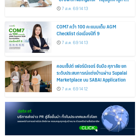
เติบโตอย่างแท้จริง
7 ส.ค. 69 14:13
COM7 คว้า 100 คะแนนเต็ม AGM
Checklist ต่อเนื่องปีที่ 9
7 ส.ค. 69 14:13
คอนเซ็ปต์ เฟอร์นิเจอร์ จับมือ ศุภาลัย ยก
ระดับประสบการณ์แต่งบ้านผ่าน Supalai
Marketplace บน SABAI Application
7 ส.ค. 69 14:12