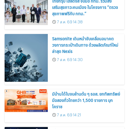
ไทยกรุ๊ป โฮลดิ้งส์ จับมือ กทม. ร่วมส่ง
เสริมสุขภาวะคนเมือง ในโครงการ “ตรวจ
สุขภาพฟรีกับ กทม.”
7 ส.ค. 69 14:38
Samsonite เดินหน้าขับเคลื่อนอนาคต
วงการกระเป๋าเดินทาง ด้วยผลิตภัณฑ์ใหม่
ล่าสุด Nexis
7 ส.ค. 69 14:30
มีบ้านได้ในงบล้านต้น ๆ ธอส. ยกทัพทรัพย์
มือสองทั่วไทยกว่า 1,500 รายการ บุก
โคราช
7 ส.ค. 69 14:21