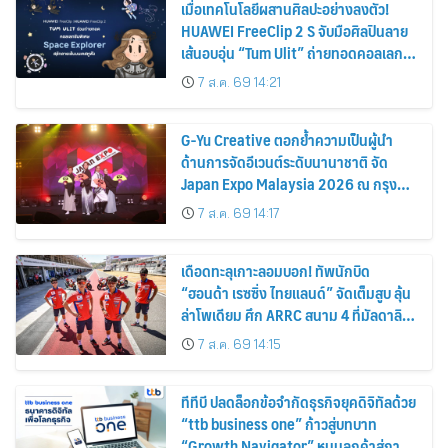
เมื่อเทคโนโลยีผสานศิลปะอย่างลงตัว!
HUAWEI FreeClip 2 S จับมือศิลปินลาย
เส้นอบอุ่น “Tum Ulit” ถ่ายทอดคอลเลก
ชันพิเศษ “Space Explorer” สลักลายเส้น
7 ส.ค. 69 14:21
บนเคสหูฟัง
G-Yu Creative ตอกย้ำความเป็นผู้นำ
ด้านการจัดอีเวนต์ระดับนานาชาติ จัด
Japan Expo Malaysia 2026 ณ กรุง
กัวลาลัมเปอร์อย่างยิ่งใหญ่
7 ส.ค. 69 14:17
เดือดทะลุเกาะลอมบอก! ทัพนักบิด
“ฮอนด้า เรซซิ่ง ไทยแลนด์” จัดเต็มสูบ ลุ้น
ล่าโพเดียม ศึก ARRC สนาม 4 ที่มัลดาลิ
กา
7 ส.ค. 69 14:15
ทีทีบี ปลดล็อกข้อจำกัดธุรกิจยุคดิจิทัลด้วย
“ttb business one” ก้าวสู่บทบาท
“Growth Navigator” หนุนลูกค้าสู่การ