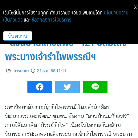
X
เว็บไซต์นี้มีการใช้งานคุกกี้ ศึกษารายละเอียดเพิ่มเติมได้ที่
นโยบายความ
เป็นส่วนตัว
และ
ข้อตกลงการใช้บริการ
มรภ.รำไพพรรณี เปิดงานใหญ่
“สวนบ้านแก้วแฟร์” 121 ปีสมเด็จ
รับทราบ
พระนางเจ้ารำไพพรรณีฯ
การศึกษา
22 ธ.ค. 68 12:11
มหาวิทยาลัยราชภัฏรำไพพรรณี โดยสำนักศิลป
วัฒนธรรมและพัฒนาชุมชน จัดงาน “สวนบ้านแก้วแฟร์”
ภายใต้แนวคิด “ภิรมย์รำไพ” เนื่องในโอกาสวันคล้าย
วันพระราชสมภพสมเด็จพระนางเจ้ารำไพพรรณี พระบรม