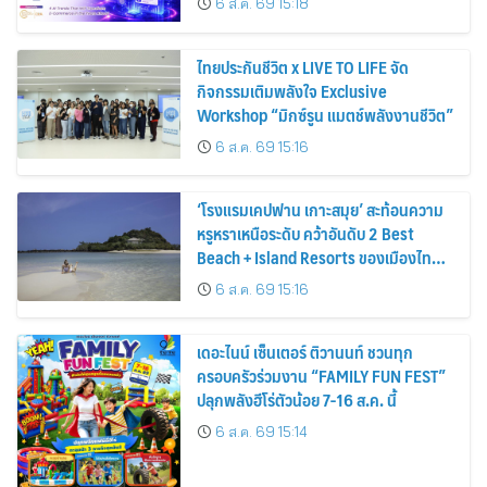
6 ส.ค. 69 15:18
ไทยประกันชีวิต x LIVE TO LIFE จัด
กิจกรรมเติมพลังใจ Exclusive
Workshop “มิกซ์รูน แมตช์พลังงานชีวิต”
6 ส.ค. 69 15:16
‘โรงแรมเคปฟาน เกาะสมุย’ สะท้อนความ
หรูหราเหนือระดับ คว้าอันดับ 2 Best
Beach + Island Resorts ของเมืองไทย
จากงานประกาศรางวัล T+L Luxury
6 ส.ค. 69 15:16
Awards Asia Pacific 2026
เดอะไนน์ เซ็นเตอร์ ติวานนท์ ชวนทุก
ครอบครัวร่วมงาน “FAMILY FUN FEST”
ปลุกพลังฮีโร่ตัวน้อย 7-16 ส.ค. นี้
6 ส.ค. 69 15:14