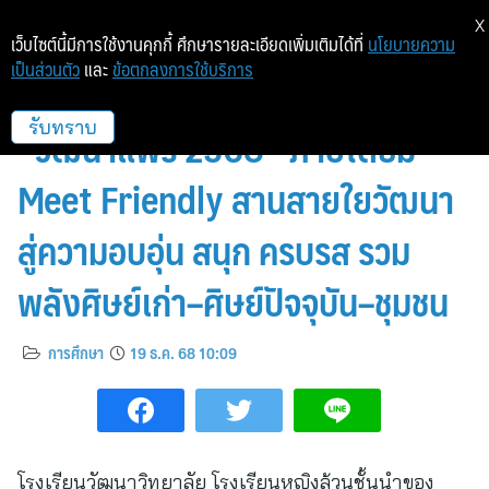
X
เว็บไซต์นี้มีการใช้งานคุกกี้ ศึกษารายละเอียดเพิ่มเติมได้ที่
นโยบายความ
เป็นส่วนตัว
และ
ข้อตกลงการใช้บริการ
โรงเรียนวัฒนาวิทยาลัย จัดงาน
“วัฒนาแฟร์ 2568” ภายใต้ธีม
รับทราบ
Meet Friendly สานสายใยวัฒนา
สู่ความอบอุ่น สนุก ครบรส รวม
พลังศิษย์เก่า–ศิษย์ปัจจุบัน–ชุมชน
การศึกษา
19 ธ.ค. 68 10:09
โรงเรียนวัฒนาวิทยาลัย โรงเรียนหญิงล้วนชั้นนำของ