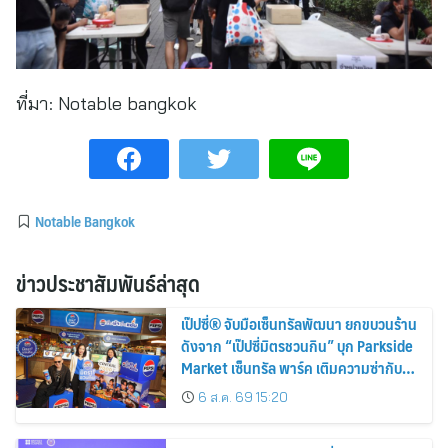
ที่มา:
Notable bangkok
Notable Bangkok
ข่าวประชาสัมพันธ์ล่าสุด
เป๊ปซี่® จับมือเซ็นทรัลพัฒนา ยกขบวนร้าน
ดังจาก “เป๊ปซี่มิตรชวนกิน” บุก Parkside
Market เซ็นทรัล พาร์ค เติมความซ่ากับอา
หารแซ่บให้สายกินตลอด 3 เดือน
6 ส.ค. 69 15:20