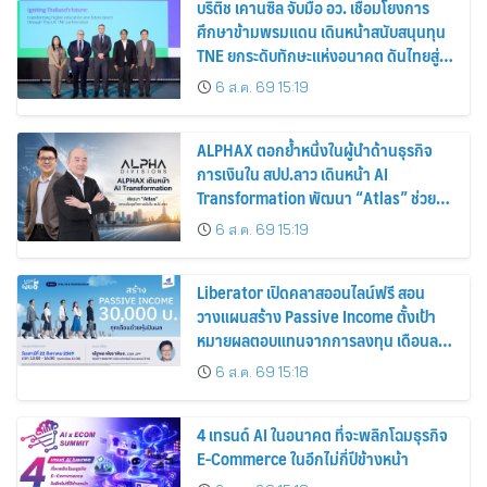
บริติช เคานซิล จับมือ อว. เชื่อมโยงการ
ศึกษาข้ามพรมแดน เดินหน้าสนับสนุนทุน
TNE ยกระดับทักษะแห่งอนาคต ดันไทยสู่
ศูนย์กลางการศึกษาภูมิภาค
6 ส.ค. 69 15:19
ALPHAX ตอกย้ำหนึ่งในผู้นำด้านธุรกิจ
การเงินใน สปป.ลาว เดินหน้า AI
Transformation พัฒนา “Atlas” ช่วย
ยกระดับธุรกิจการเงินใน สปป.ลาว
6 ส.ค. 69 15:19
Liberator เปิดคลาสออนไลน์ฟรี สอน
วางแผนสร้าง Passive Income ตั้งเป้า
หมายผลตอบแทนจากการลงทุน เดือนละ
30,000 บาท ด้วยหุ้นปันผล
6 ส.ค. 69 15:18
4 เทรนด์ AI ในอนาคต ที่จะพลิกโฉมธุรกิจ
E-Commerce ในอีกไม่กี่ปีข้างหน้า