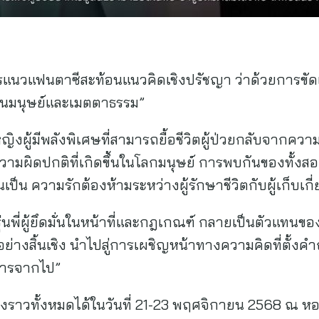
รแนวแฟนตาซีสะท้อนแนวคิดเชิงปรัชญา ว่าด้วยการขัดแ
็นมนุษย์และเมตตาธรรม”
์หญิงผู้มีพลังพิเศษที่สามารถยื้อชีวิตผู้ป่วยกลับจากคว
วามผิดปกติที่เกิดขึ้นในโลกมนุษย์ การพบกันของทั้งสอ
นเป็น ความรักต้องห้ามระหว่างผู้รักษาชีวิตกับผู้เก็บเ
ุ่นพี่ผู้ยึดมั่นในหน้าที่และกฎเกณฑ์ กลายเป็นตัวแทนของ
ย่างสิ้นเชิง นำไปสู่การเผชิญหน้าทางความคิดที่ตั้งค
การจากไป”
งราวทั้งหมดได้ในวันที่ 21-23 พฤศจิกายน 2568 ณ หอป