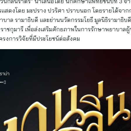
อง “หวนกลิ่นราตรี” นำเสนอโดย นักศึกษาแพทย์ชั้นปีที่
ารแสดงโดย มะปราง ปวริศา ปราบนอก โดยรายได้จาก
าล รามาธิบดี และย่านนวัตกรรมโยธี มูลนิธิรามาธิบด
าชกุมารี เพื่อส่งเสริมศักยภาพในการรักษาพยาบาลผู้ป
งการวิจัยที่มีประโยชน์ต่อสังคม