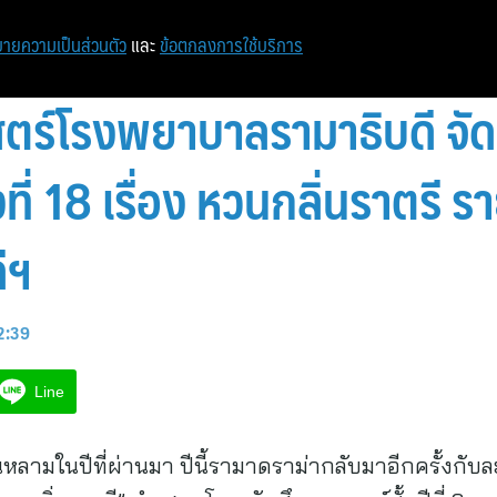
หน้าแรก
ท่องเที่ยว
ไอที
เศรษฐกิจ/การเงิน
ายความเป็นส่วนตัว
และ
ข้อตกลงการใช้บริการ
์โรงพยาบาลรามาธิบดี จัดล
งที่ 18 เรื่อง หวนกลิ่นราตรี 
ีฯ
12:39
Line
นหลามในปีที่ผ่านมา ปีนี้รามาดราม่ากลับมาอีกครั้งกับ