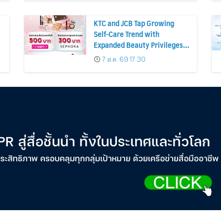
KTC and JCB Tap Growing
Self-Care Trend with
Expanded Beauty Privileges
น
Number of KTC JCB
7 ส.ค. 69 17:30
Cardmembers Spending on
Cosmetics Rises 26%