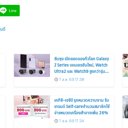
Line
บดี
ซัมซุง เปิดยอดจองทั่วโลก Galaxy
Z Series เจเนอเรชันใหม่, Watch
Ultra2 และ Watch9 สูงกว่ารุ่น
ก่อนหน้ากว่า 30%
7 ส.ค. 69 17:38
เคทีซี–เจซีบี รุกหมวดความงาม รับ
เทรนด์ Self-careจำนวนสมาชิกใช้
จ่ายหมวดเครื่องสำอางเพิ่ม 26%
7 ส.ค. 69 17:34