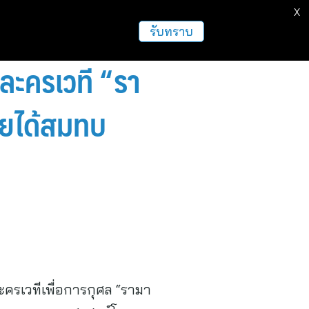
X
ธุรกิจ
ฝากข่าวประชาสัมพันธ์
อื่นๆ
รับทราบ
ะครเวที “รา
รายได้สมทบ
ละครเวทีเพื่อการกุศล “รามา