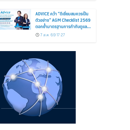
ถือหุ้น
ADVICE คว้า “ดีเยี่ยมสมควรเป็น
ตัวอย่าง” AGM Checklist 2569
ตอกย้ำมาตรฐานการกำกับดูแล
กิจการที่ดี
7 ส.ค. 69 17:27