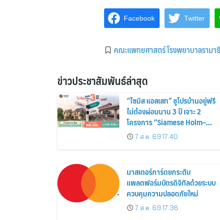
Facebook
Twitter
คณะแพทยศาสตร์ โรงพยาบาลรามาธิ
ข่าวประชาสัมพันธ์ล่าสุด
“ไซมิส แอสเสท” ชูโปรบ้านอยู่ฟรี
ไม่ต้องผ่อนนาน 3 ปี เจาะ 2
โครงการ “Siamese Holm–
Siamese Blossom” พร้อม
7 ส.ค. 69 17:40
ส่วนลดและสิทธิพิเศษถึง 31
สิงหาคม 2569
มาสเตอร์การ์ดยกระดับ
แพลตฟอร์มบัตรดิจิทัลด้วยระบบ
ควบคุมความปลอดภัยใหม่
7 ส.ค. 69 17:36