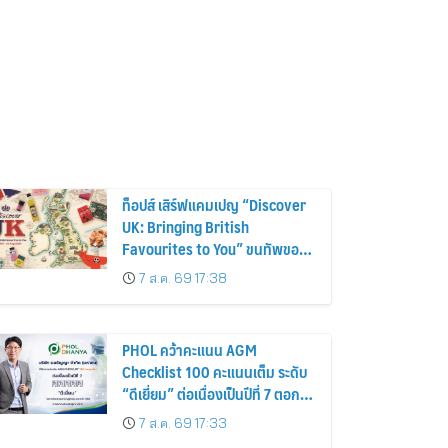
ท็อปส์ เสิร์ฟแคมเปญ “Discover
UK: Bringing British
Favourites to You” ขนทัพของ
อร่อยและไอเท็มฮิตจากสหราช
7 ส.ค. 69 17:38
อาณาจักร ส่งตรงถึงมือตั้งแต่วัน
นี้ – 18 สิงหาคมนี้
PHOL คว้าคะแนน AGM
Checklist 100 คะแนนเต็ม ระดับ
“ดีเยี่ยม” ต่อเนื่องเป็นปีที่ 7 ตอกย้ำ
การดำเนินธุรกิจตามหลักธรรมาภิ
7 ส.ค. 69 17:33
บาล โปร่งใส สร้างความเชื่อมั่นผู้