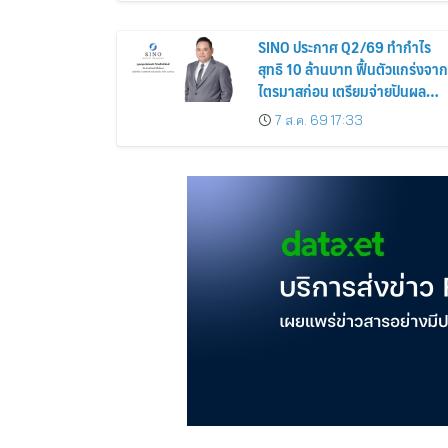
SINO ประกาศ Q2/69 ทำกำไร
สุทธิ 10 ล้านบาท ฟื้นตัวแกร่งจาก
ไตรมาสก่อน เตรียมจ่ายปันผล
ระหว่างกาล 0.014423 บาทต่อหุ้
7 ส.ค. 69 17:33
ครึ่งปีหลังมุ่งเติบโตต่อเนื่อง