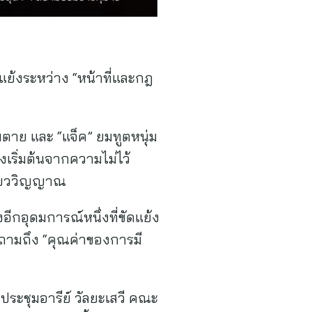
ย้งระหว่าง “หน้าที่และกฎ
ามตาย และ “แจ็ค” ยมทูตหนุ่ม
งเริ่มต้นจากความไม่ไว้
กี่ยววิญญาณ
อีกอุดมการณ์หนึ่งที่ขัดแย้ง
ำถามถึง “คุณค่าของการมี
ระชุมอารีย์ วัลยะเสวี คณะ