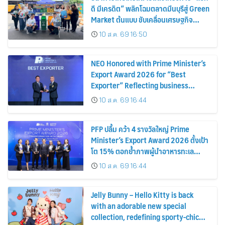
ดี มีเครดิต” พลิกโฉมตลาดมีนบุรีสู่ Green
Market ต้นแบบ ขับเคลื่อนเศรษฐกิจ
หมุนเวียน พลิกขยะสร้างรายได้เสริมให้ผู้
10 ส.ค. 69 16:50
ค้า
NEO Honored with Prime Minister’s
Export Award 2026 for “Best
Exporter” Reflecting business
excellence, elevating Thai products
10 ส.ค. 69 16:44
globally
PFP ปลื้ม คว้า 4 รางวัลใหญ่ Prime
Minister’s Export Award 2026 ตั้งเป้า
โต 15% ตอกย้ำภาพผู้นำอาหารทะเล
แปรรูป
10 ส.ค. 69 16:44
Jelly Bunny – Hello Kitty is back
with an adorable new special
collection, redefining sporty-chic