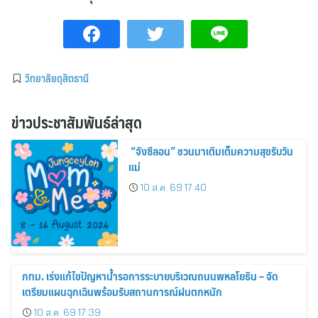
วิทยาลัยดุสิตธานี
ข่าวประชาสัมพันธ์ล่าสุด
“จังซีลอน” ชวนมาเติมเต็มความสุขรับวัน
แม่
10 ส.ค. 69 17:40
กทม. เร่งแก้ไขปัญหาน้ำรอการระบายบริเวณถนนพหลโยธิน – จัด
เตรียมแผนฉุกเฉินพร้อมรับสถานการณ์ฝนตกหนัก
10 ส.ค. 69 17:39