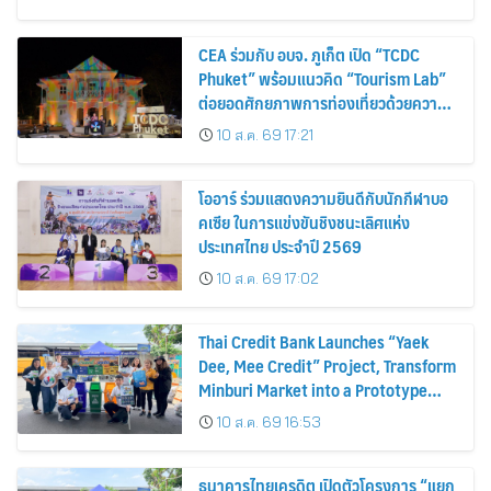
CEA ร่วมกับ อบจ. ภูเก็ต เปิด “TCDC
Phuket” พร้อมแนวคิด “Tourism Lab”
ต่อยอดศักยภาพการท่องเที่ยวด้วยความ
คิดสร้างสรรค์ ขับเคลื่อนเศรษฐกิจ
10 ส.ค. 69 17:21
สร้างสรรค์ของภูเก็ต
โออาร์ ร่วมแสดงความยินดีกับนักกีฬาบอ
คเซีย ในการแข่งขันชิงชนะเลิศแห่ง
ประเทศไทย ประจำปี 2569
10 ส.ค. 69 17:02
Thai Credit Bank Launches “Yaek
Dee, Mee Credit” Project, Transform
Minburi Market into a Prototype
Green Market, Driving the Circular
10 ส.ค. 69 16:53
Economy and Turning Waste into
Extra Income for Vendors
ธนาคารไทยเครดิต เปิดตัวโครงการ “แยก