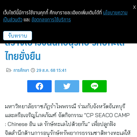
X
เว็บไซต์นี้มีการใช้งานคุกกี้ ศึกษารายละเอียดเพิ่มเติมได้ที่
นโยบายความ
เป็นส่วนตัว
และ
ข้อตกลงการใช้บริการ
ม.รำไพฯ ผนึกกำลังซีพี-จันทบุรี
สร้างเยาวชนนักอนุรักษ์ รักษ์ทะเล
รับทราบ
ไทยยั่งยืน
การศึกษา
29 ส.ค. 68 15:41
มหาวิทยาลัยราชภัฏรำไพพรรณี ร่วมกับจังหวัดจันทบุรี
และครือเจริญโภคภัณฑ์ จัดกิจกรรม “CP SEACO CAMP
: Chinese อิน เล รักษ์ทะเลไปด้วยกัน” เพื่อปลูกฝัง
จิตสำนึกด้านการอนุรักษ์ทรัพยากรธรรมชาติทางทะเลให้