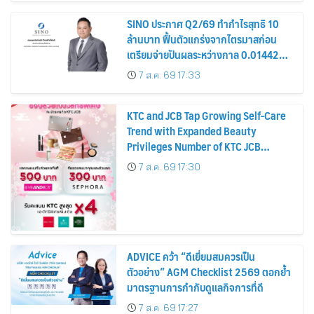
SINO ประกาศ Q2/69 ทำกำไรสุทธิ 10
ล้านบาท ฟื้นตัวแกร่งจากไตรมาสก่อน
เตรียมจ่ายปันผลระหว่างกาล 0.014423
บาทต่อหุ้น ครึ่งปีหลังมุ่งเติบโตต่อเนื่อง
7 ส.ค. 69 17:33
KTC and JCB Tap Growing Self-Care
Trend with Expanded Beauty
Privileges Number of KTC JCB
Cardmembers Spending on
7 ส.ค. 69 17:30
Cosmetics Rises 26%
ADVICE คว้า “ดีเยี่ยมสมควรเป็น
ตัวอย่าง” AGM Checklist 2569 ตอกย้ำ
มาตรฐานการกำกับดูแลกิจการที่ดี
7 ส.ค. 69 17:27