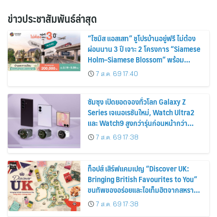
ข่าวประชาสัมพันธ์ล่าสุด
“ไซมิส แอสเสท” ชูโปรบ้านอยู่ฟรี ไม่ต้อง
ผ่อนนาน 3 ปี เจาะ 2 โครงการ “Siamese
Holm–Siamese Blossom” พร้อม
ส่วนลดและสิทธิพิเศษถึง 31 สิงหาคม
7 ส.ค. 69 17:40
2569
ซัมซุง เปิดยอดจองทั่วโลก Galaxy Z
Series เจเนอเรชันใหม่, Watch Ultra2
และ Watch9 สูงกว่ารุ่นก่อนหน้ากว่า
30%
7 ส.ค. 69 17:38
ท็อปส์ เสิร์ฟแคมเปญ “Discover UK:
Bringing British Favourites to You”
ขนทัพของอร่อยและไอเท็มฮิตจากสหราช
อาณาจักร ส่งตรงถึงมือตั้งแต่วันนี้ – 18
7 ส.ค. 69 17:38
สิงหาคมนี้