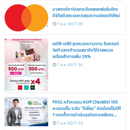
มาสเตอร์การ์ดยกระดับแพลตฟอร์มบัตร
ดิจิทัลด้วยระบบควบคุมความปลอดภัยใหม่
7 ส.ค. 69 17:36
เคทีซี–เจซีบี รุกหมวดความงาม รับเทรนด์
Self-careจำนวนสมาชิกใช้จ่ายหมวด
เครื่องสำอางเพิ่ม 26%
7 ส.ค. 69 17:34
PHOL คว้าคะแนน AGM Checklist 100
คะแนนเต็ม ระดับ “ดีเยี่ยม” ต่อเนื่องเป็นปีที่
7 ตอกย้ำการดำเนินธุรกิจตามหลักธร
รมาภิบาล โปร่งใส สร้างความเชื่อมั่นผู้ถือ
7 ส.ค. 69 17:33
หุ้น