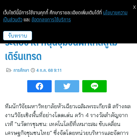
X
เว็บไซต์นี้มีการใช้งานคุกกี้ ศึกษารายละเอียดเพิ่มเติมได้ที่
นโยบายความ
เป็นส่วนตัว
และ
ข้อตกลงการใช้บริการ
หัวเฉียวคว้า 4 รางวัลใหญ่บนเวที
ระดับชาติ หนุนชุมชนผักเคลสู่โม
รับทราบ
เดิร์นเทรด
การศึกษา
4 ก.ค. 68 9:11
ทีมนักวิจัยมหาวิทยาลัยหัวเฉียวเฉลิมพระเกียรติ สร้างผล
งานวิจัยเชิงพื้นที่อย่างโดดเด่น คว้า 4 รางวัลสำคัญจาก
เวที “นวัตกรชุมชน: เทคโนโลยีที่เหมาะสม ขับเคลื่อน
เศรษฐกิจชุมชนไทย” ซึ่งจัดโดยหน่วยบริหารและจัดการ