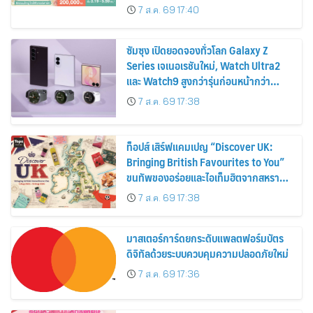
ส่วนลดและสิทธิพิเศษถึง 31 สิงหาคม
7 ส.ค. 69 17:40
2569
ซัมซุง เปิดยอดจองทั่วโลก Galaxy Z
Series เจเนอเรชันใหม่, Watch Ultra2
และ Watch9 สูงกว่ารุ่นก่อนหน้ากว่า
30%
7 ส.ค. 69 17:38
ท็อปส์ เสิร์ฟแคมเปญ “Discover UK:
Bringing British Favourites to You”
ขนทัพของอร่อยและไอเท็มฮิตจากสหราช
อาณาจักร ส่งตรงถึงมือตั้งแต่วันนี้ – 18
7 ส.ค. 69 17:38
สิงหาคมนี้
มาสเตอร์การ์ดยกระดับแพลตฟอร์มบัตร
ดิจิทัลด้วยระบบควบคุมความปลอดภัยใหม่
7 ส.ค. 69 17:36