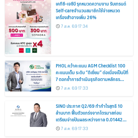
เคทีซี–เจซีบี รุกหมวดความงาม รับเทรนด์
Self-careจำนวนสมาชิกใช้จ่ายหมวด
เครื่องสำอางเพิ่ม 26%
7 ส.ค. 69 17:34
PHOL คว้าคะแนน AGM Checklist 100
คะแนนเต็ม ระดับ “ดีเยี่ยม” ต่อเนื่องเป็นปีที่
7 ตอกย้ำการดำเนินธุรกิจตามหลักธร
รมาภิบาล โปร่งใส สร้างความเชื่อมั่นผู้ถือ
7 ส.ค. 69 17:33
หุ้น
SINO ประกาศ Q2/69 ทำกำไรสุทธิ 10
ล้านบาท ฟื้นตัวแกร่งจากไตรมาสก่อน
เตรียมจ่ายปันผลระหว่างกาล 0.014423
บาทต่อหุ้น ครึ่งปีหลังมุ่งเติบโตต่อเนื่อง
7 ส.ค. 69 17:33