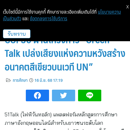
X
เว็บไซต์นี้มีการใช้งานคุกกี้ ศึกษารายละเอียดเพิ่มเติมได้ที่
นโยบายความ
เป็นส่วนตัว
และ
ข้อตกลงการใช้บริการ
51Talk สานฝันเด็กไทยขึ้นเวที
COP30 ผ่านโครงการ “Green
รับทราบ
Talk เปล่งเสียงแห่งความหวังสร้าง
อนาคตสีเขียวบนเวที UN”
การศึกษา
16 มิ.ย. 68 17:19
51Talk (ไฟฟ์วันทอล์ก) แพลตฟอร์มหลักสูตรการศึกษา
ภาษาอังกฤษออนไลน์สำหรับเยาวชนระดับโลก