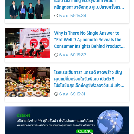
ระดับ Learning Ecosystem พัฒนา
หลักสูตรภาษาอังกฤษ สู่ ม.ปลายครั้งแรก!
พร้อมใช้ปีการศึกษา 2570
6 ส.ค. 69 15:34
Why Is There No Single Answer to
“Eat Well”? Ajinomoto Reveals the
Consumer Insights Behind Product
Innovation for Every Lifestyle
6 ส.ค. 69 15:33
โรงแรมเซ็นทารา แกรนด์ ลาดพร้าว เชิญ
คุณแม่อิ่มอร่อยในวันพิเศษ เปิดตัว 5
โปรโมชันสุดเอ็กซ์คลูซีฟฉลองวันแม่แห่ง
ชาติ
6 ส.ค. 69 15:31