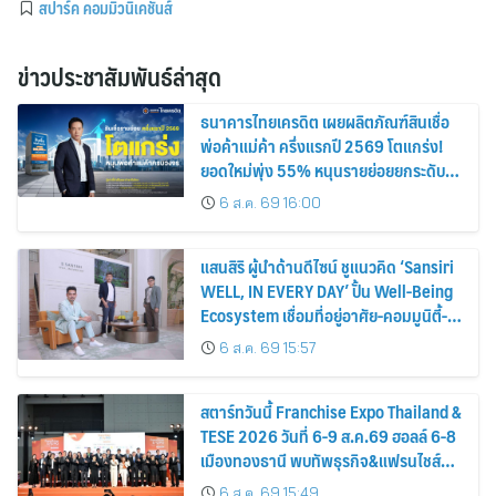
สปาร์ค คอมมิวนิเคชั่นส์
ข่าวประชาสัมพันธ์ล่าสุด
ธนาคารไทยเครดิต เผยผลิตภัณฑ์สินเชื่อ
พ่อค้าแม่ค้า ครึ่งแรกปี 2569 โตแกร่ง!
ยอดใหม่พุ่ง 55% หนุนรายย่อยยกระดับสู่
ดิจิทัลเต็มรูปแบบ
6 ส.ค. 69 16:00
แสนสิริ ผู้นำด้านดีไซน์ ชูแนวคิด ‘Sansiri
WELL, IN EVERY DAY’ ปั้น Well-Being
Ecosystem เชื่อมที่อยู่อาศัย-คอมมูนิตี้-
บริการ-ไลฟ์สไตล์ เซ็ตมาตรฐานใหม่อสัง
6 ส.ค. 69 15:57
หาฯ ไทย
สตาร์ทวันนี้ Franchise Expo Thailand &
TESE 2026 วันที่ 6-9 ส.ค.69 ฮอลล์ 6-8
เมืองทองธานี พบทัพธุรกิจ&แฟรนไชส์
ซัพพลายเออร์สินค้า เติมรายได้ช่วย
6 ส.ค. 69 15:49