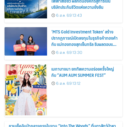
ไฟฟ้าสีเขียว ผลักดันองค์กรสู่การเป็น
บริษัทประกันชีวิตแห่งความยั่งยืน
6 ส.ค. 69 13:43
‘MTS Gold Investment Token’ สร้าง
ปรากฏการณ์เปิดลงทุนในธุรกิจค้าทองคำ
กับ แม่ทองทองสุกเซ็นทรัล รับผลตอบแทน
คงที่ 3% ต่อปี
6 ส.ค. 69 13:30
เมกาบางนา ยกทัพความอร่อยครั้งใหญ่
กับ “AUM AUM SUMMER FEST”
6 ส.ค. 69 13:12
ชวนเช็คอินป่ากลางกรุงในงาน “Into The Woods” ตื่นตาสัตว์ป่าหา