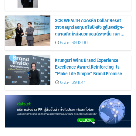
SCB WEALTH ถอดรหัส Dollar Reset
วางกลยุทธ์ลงทุนครึ่งปีหลัง ชูหุ้นสหรัฐฯ-
ตลาดเกิดใหม่ผนวกบอนด์ระยะสั้น-กลาง
เสริมพอร์ตแกร่ง
6 ส.ค. 69 12:00
Krungsri Wins Brand Experience
Excellence Award,Reinforcing Its
“Make Life Simple” Brand Promise
6 ส.ค. 69 11:44