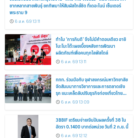
ยากหลากสายพันธุ์ ยกทัพมาให้สัมผัสใกล้ชิด ที่เดอะไนน์ เซ็นเตอร์
พระราม 9
6 ส.ค. 69 13:11
ทำไม ‘การกินดี’ จึงไม่มีคำตอบเดียว อายิ
โนะโมะโต๊ะเผยเบื้องหลังการพัฒนา
ผลิตภัณฑ์เพื่อคนทุกไลฟ์สไตล์
6 ส.ค. 69 13:11
ททท. ร่วมมือกับ จุฬาลงกรณ์มหาวิทยาลัย
จัดสัมมนาทางวิชาการและการตลาดเชิง
รุก แนะเคล็ดลับปรับธุรกิจท่องเที่ยวไทย
“ขายได้ ขายดี ขายนาน”
6 ส.ค. 69 13:09
3BBIF เตรียมจ่ายเงินปันผลครั้งที่ 38 ใน
อัตรา 0.1400 บาทต่อหน่วย วันที่ 2 ก.ย. นี้
6 ส.ค. 69 12:12