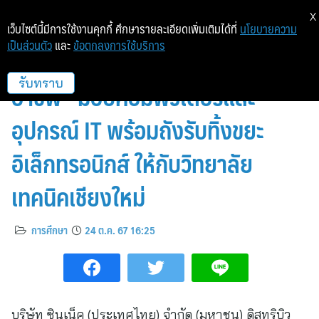
X
เว็บไซต์นี้มีการใช้งานคุกกี้ ศึกษารายละเอียดเพิ่มเติมได้ที่
นโยบายความ
เป็นส่วนตัว
และ
ข้อตกลงการใช้บริการ
ซินเน็คฯ เดินสาย “ปั้นช่าง สร้าง
อาชีพ” มอบคอมพิวเตอร์และ
รับทราบ
อุปกรณ์ IT พร้อมถังรับทิ้งขยะ
อิเล็กทรอนิกส์ ให้กับวิทยาลัย
เทคนิคเชียงใหม่
การศึกษา
24 ต.ค. 67 16:25
บริษัท ซินเน็ค (ประเทศไทย) จำกัด (มหาชน) ดิสทริบิว