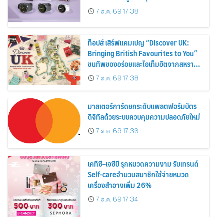
30%
7 ส.ค. 69 17:38
ท็อปส์ เสิร์ฟแคมเปญ “Discover UK:
Bringing British Favourites to You”
ขนทัพของอร่อยและไอเท็มฮิตจากสหราช
อาณาจักร ส่งตรงถึงมือตั้งแต่วันนี้ – 18
7 ส.ค. 69 17:38
สิงหาคมนี้
มาสเตอร์การ์ดยกระดับแพลตฟอร์มบัตร
ดิจิทัลด้วยระบบควบคุมความปลอดภัยใหม่
7 ส.ค. 69 17:36
เคทีซี–เจซีบี รุกหมวดความงาม รับเทรนด์
Self-careจำนวนสมาชิกใช้จ่ายหมวด
เครื่องสำอางเพิ่ม 26%
7 ส.ค. 69 17:34