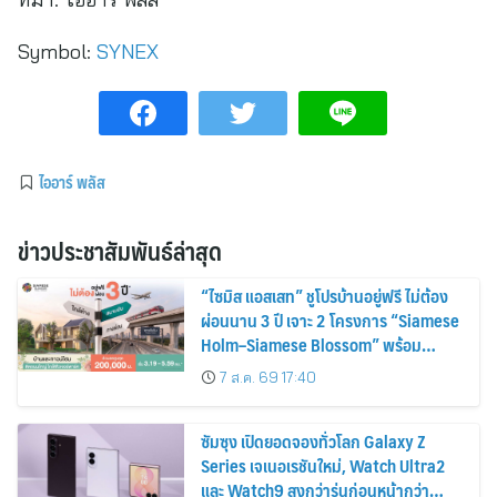
Symbol:
SYNEX
ไออาร์ พลัส
ข่าวประชาสัมพันธ์ล่าสุด
“ไซมิส แอสเสท” ชูโปรบ้านอยู่ฟรี ไม่ต้อง
ผ่อนนาน 3 ปี เจาะ 2 โครงการ “Siamese
Holm–Siamese Blossom” พร้อม
ส่วนลดและสิทธิพิเศษถึง 31 สิงหาคม
7 ส.ค. 69 17:40
2569
ซัมซุง เปิดยอดจองทั่วโลก Galaxy Z
Series เจเนอเรชันใหม่, Watch Ultra2
และ Watch9 สูงกว่ารุ่นก่อนหน้ากว่า