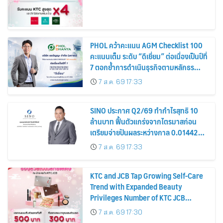
PHOL คว้าคะแนน AGM Checklist 100
คะแนนเต็ม ระดับ “ดีเยี่ยม” ต่อเนื่องเป็นปีที่
7 ตอกย้ำการดำเนินธุรกิจตามหลักธร
รมาภิบาล โปร่งใส สร้างความเชื่อมั่นผู้ถือ
7 ส.ค. 69 17:33
หุ้น
SINO ประกาศ Q2/69 ทำกำไรสุทธิ 10
ล้านบาท ฟื้นตัวแกร่งจากไตรมาสก่อน
เตรียมจ่ายปันผลระหว่างกาล 0.014423
บาทต่อหุ้น ครึ่งปีหลังมุ่งเติบโตต่อเนื่อง
7 ส.ค. 69 17:33
KTC and JCB Tap Growing Self-Care
Trend with Expanded Beauty
Privileges Number of KTC JCB
Cardmembers Spending on
7 ส.ค. 69 17:30
Cosmetics Rises 26%