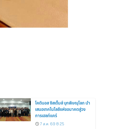
โคตินอส ซิสเต็มส์ บุกพิษณุโลก นำ
เสนอเทคโนโลยีแห่งอนาคตสู่วง
การเฮลท์แคร์
7 ส.ค. 69 8:25