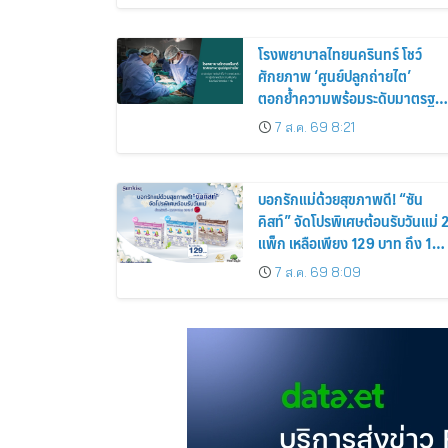
โรงพยาบาลไทยนครินทร์ โชว์
ศักยภาพ ‘ศูนย์ปลูกถ่ายไต’
ตอกย้ำความพร้อมระดับมาตรฐา
เดินหน้าผ่าตัดปลูกถ่ายไตสำเร็จ 2
7 ส.ค. 69 8:21
รายพร้อมกัน จากผู้บริจาคอวัยวะ
รายเดียวกัน
บอกรักแม่ด้วยสุขภาพดี! “ซัน
คิสท์” จัดโปรพิเศษต้อนรับวันแม่ 
แพ็ก เหลือเพียง 129 บาท ถึง 12
ส.ค. นี้
7 ส.ค. 69 8:09