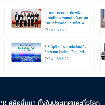
สมาคมการตลาดฯ ดันพลัง
แบรนด์ไทยผงาดเอเชีย “CPF-นัน
น
ยาง” คว้ารางวัลใหญ่ พร้อม 4
นักการตลาดไทยกวาดรางวัล
7 ส.ค. 69 8:20
บุคคลเวที AMF AMEA & YWN
2026
8.8 “ซูเลียน” รวมพลังนักธุรกิจ
2
ทั่วประเทศ จัดประชุมใหญ่แห่งปี
7 ส.ค. 69 8:09