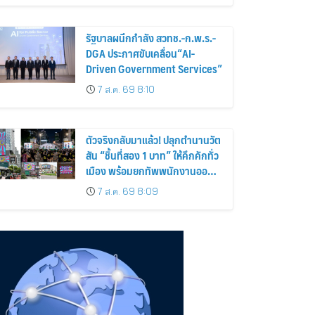
รัฐบาลผนึกกำลัง สวทช.-ก.พ.ร.-
DGA ประกาศขับเคลื่อน“AI-
Driven Government Services”
7 ส.ค. 69 8:10
ตัวจริงกลับมาแล้ว! ปลุกตำนานวัต
สัน “ชิ้นที่สอง 1 บาท” ให้คึกคักทั่ว
เมือง พร้อมยกทัพพนักงานออกส
เต็ปกลางสวนลุมฯ
7 ส.ค. 69 8:09