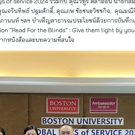
s of service 2024 ร่วมกับ คุณวิทูร ศิลาอ่อน นายก
ณจรินทิพย์ ปฐมศักดิ์, คุณภพ ชัยชนะวิชชกิจ, คุณมณีจ
ระภานนท์ ฯลฯ บำเพ็ญสาธารณประโยชน์ด้วยการบันทึกเ
n “Read For the Blinds” : Give them light by your v
จากหนังสือและบทความที่สนใจ