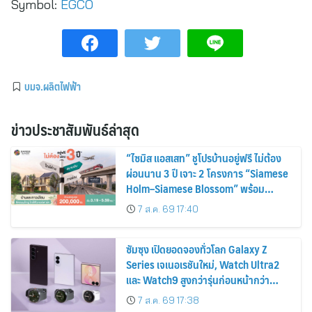
Symbol:
EGCO
บมจ.ผลิตไฟฟ้า
ข่าวประชาสัมพันธ์ล่าสุด
“ไซมิส แอสเสท” ชูโปรบ้านอยู่ฟรี ไม่ต้อง
ผ่อนนาน 3 ปี เจาะ 2 โครงการ “Siamese
Holm–Siamese Blossom” พร้อม
ส่วนลดและสิทธิพิเศษถึง 31 สิงหาคม
7 ส.ค. 69 17:40
2569
ซัมซุง เปิดยอดจองทั่วโลก Galaxy Z
Series เจเนอเรชันใหม่, Watch Ultra2
และ Watch9 สูงกว่ารุ่นก่อนหน้ากว่า
30%
7 ส.ค. 69 17:38