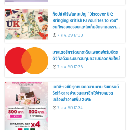
ท็อปส์ เสิร์ฟแคมเปญ “Discover UK:
Bringing British Favourites to You”
ขนทัพของอร่อยและไอเท็มฮิตจากสหราช
อาณาจักร ส่งตรงถึงมือตั้งแต่วันนี้ – 18
7 ส.ค. 69 17:38
สิงหาคมนี้
มาสเตอร์การ์ดยกระดับแพลตฟอร์มบัตร
ดิจิทัลด้วยระบบควบคุมความปลอดภัยใหม่
7 ส.ค. 69 17:36
เคทีซี–เจซีบี รุกหมวดความงาม รับเทรนด์
Self-careจำนวนสมาชิกใช้จ่ายหมวด
เครื่องสำอางเพิ่ม 26%
7 ส.ค. 69 17:34