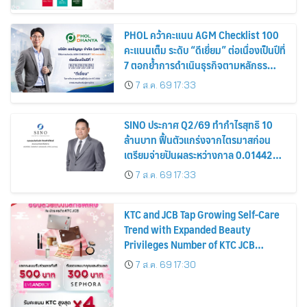
PHOL คว้าคะแนน AGM Checklist 100
คะแนนเต็ม ระดับ “ดีเยี่ยม” ต่อเนื่องเป็นปีที่
7 ตอกย้ำการดำเนินธุรกิจตามหลักธร
รมาภิบาล โปร่งใส สร้างความเชื่อมั่นผู้ถือ
7 ส.ค. 69 17:33
หุ้น
SINO ประกาศ Q2/69 ทำกำไรสุทธิ 10
ล้านบาท ฟื้นตัวแกร่งจากไตรมาสก่อน
เตรียมจ่ายปันผลระหว่างกาล 0.014423
บาทต่อหุ้น ครึ่งปีหลังมุ่งเติบโตต่อเนื่อง
7 ส.ค. 69 17:33
KTC and JCB Tap Growing Self-Care
Trend with Expanded Beauty
Privileges Number of KTC JCB
Cardmembers Spending on
7 ส.ค. 69 17:30
Cosmetics Rises 26%