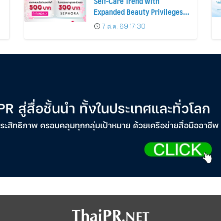
Self-Care Trend with
Expanded Beauty Privileges
น
Number of KTC JCB
7 ส.ค. 69 17:30
Cardmembers Spending on
Cosmetics Rises 26%