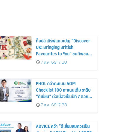
ท็อปส์ เสิร์ฟแคมเปญ “Discover
UK: Bringing British
Favourites to You” ขนทัพของ
อร่อยและไอเท็มฮิตจากสหราช
7 ส.ค. 69 17:38
อาณาจักร ส่งตรงถึงมือตั้งแต่วัน
นี้ – 18 สิงหาคมนี้
PHOL คว้าคะแนน AGM
Checklist 100 คะแนนเต็ม ระดับ
“ดีเยี่ยม” ต่อเนื่องเป็นปีที่ 7 ตอกย้ำ
การดำเนินธุรกิจตามหลักธรรมาภิ
7 ส.ค. 69 17:33
บาล โปร่งใส สร้างความเชื่อมั่นผู้
ถือหุ้น
ADVICE คว้า “ดีเยี่ยมสมควรเป็น