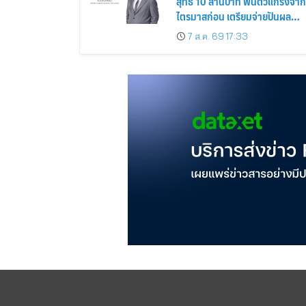
สุทธิ 10 ล้านบาท ฟื้นตัวแกร่งจาก
ไตรมาสก่อน เตรียมจ่ายปันผล
ระหว่างกาล 0.014423 บาทต่อหุ้
7 ส.ค. 69 17:33
ครึ่งปีหลังมุ่งเติบโตต่อเนื่อง