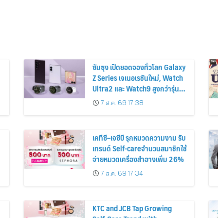
ซัมซุง เปิดยอดจองทั่วโลก Galaxy
Z Series เจเนอเรชันใหม่, Watch
Ultra2 และ Watch9 สูงกว่ารุ่น
ก่อนหน้ากว่า 30%
7 ส.ค. 69 17:38
เคทีซี–เจซีบี รุกหมวดความงาม รับ
เทรนด์ Self-careจำนวนสมาชิกใช้
จ่ายหมวดเครื่องสำอางเพิ่ม 26%
7 ส.ค. 69 17:34
KTC and JCB Tap Growing