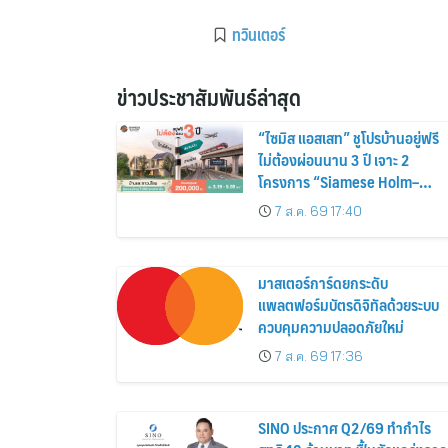
ทวินเตอร์
ข่าวประชาสัมพันธ์ล่าสุด
“ไซมิส แอสเสท” ชูโปรบ้านอยู่ฟรี
ไม่ต้องผ่อนนาน 3 ปี เจาะ 2
โครงการ “Siamese Holm–
Siamese Blossom” พร้อม
7 ส.ค. 69 17:40
ส่วนลดและสิทธิพิเศษถึง 31
สิงหาคม 2569
มาสเตอร์การ์ดยกระดับ
แพลตฟอร์มบัตรดิจิทัลด้วยระบบ
ควบคุมความปลอดภัยใหม่
7 ส.ค. 69 17:36
SINO ประกาศ Q2/69 ทำกำไร