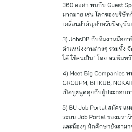
360 องศา พบกับ Guest Spe
มากมาย เช่น โลกของบริษัทกั
เคลื่อนสำคัญสำหรับปัจจุบั
3) JobsDB กับทีมงานมืออาช
ตำแหน่งงานต่างๆ รวมทั้ง จัด
ได้ ใช้คนเป็น” โดย ดร.พิมพ
4) Meet Big Companies พบกั
GROUPM, BITKUB, NOKAIR, C
เปิดบูธพูดคุยกับผู้ประกอบก
5) BU Job Portal สมัคร แนะ
ระบบ Job Portal ของมหาว
และน้องๆ นักศึกษายังสามาร