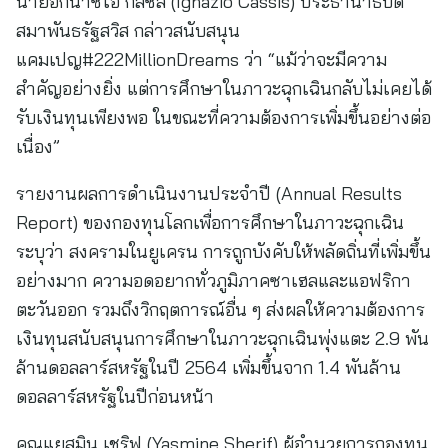
นายอิกนาซิโอ กัสซิส (Ignazio Cassis) ประธานาธิบดี
สมาพันธรัฐสวิส กล่าวสนับสนุน
แคมเปญ#222MillionDreams ว่า “แม้ว่าจะมีความ
สำคัญอย่างยิ่ง แต่การศึกษาในภาวะฉุกเฉินกลับไม่เคยได้
รับเงินทุนเพียงพอ ในขณะที่ความต้องการเพิ่มขึ้นอย่างต่อ
เนื่อง”
รายงานผลการดำเนินงานประจำปี (Annual Results
Report) ของกองทุนโลกเพื่อการศึกษาในภาวะฉุกเฉิน
ระบุว่า สงครามในยูเครน การถูกบังคับให้พลัดถิ่นที่เพิ่มขึ้น
อย่างมาก ความอดอยากทั่วภูมิภาคซาเฮลและแอฟริกา
ตะวันออก รวมถึงวิกฤตการณ์อื่น ๆ ส่งผลให้ความต้องการ
เงินทุนสนับสนุนการศึกษาในภาวะฉุกเฉินพุ่งแตะ 2.9 พัน
ล้านดอลลาร์สหรัฐในปี 2564 เพิ่มขึ้นจาก 1.4 พันล้าน
ดอลลาร์สหรัฐในปีก่อนหน้า
คุณแยสมิน เชริฟ (Yasmine Sherif) ผู้อำนวยการกองทุน