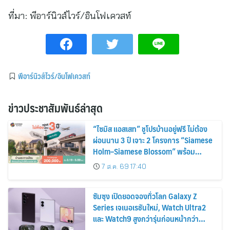
ที่มา:
พีอาร์นิวส์ไวร์/อินโฟเควสท์
พีอาร์นิวส์ไวร์/อินโฟเควสท์
ข่าวประชาสัมพันธ์ล่าสุด
“ไซมิส แอสเสท” ชูโปรบ้านอยู่ฟรี ไม่ต้อง
ผ่อนนาน 3 ปี เจาะ 2 โครงการ “Siamese
Holm–Siamese Blossom” พร้อม
ส่วนลดและสิทธิพิเศษถึง 31 สิงหาคม
7 ส.ค. 69 17:40
2569
ซัมซุง เปิดยอดจองทั่วโลก Galaxy Z
Series เจเนอเรชันใหม่, Watch Ultra2
และ Watch9 สูงกว่ารุ่นก่อนหน้ากว่า
30%