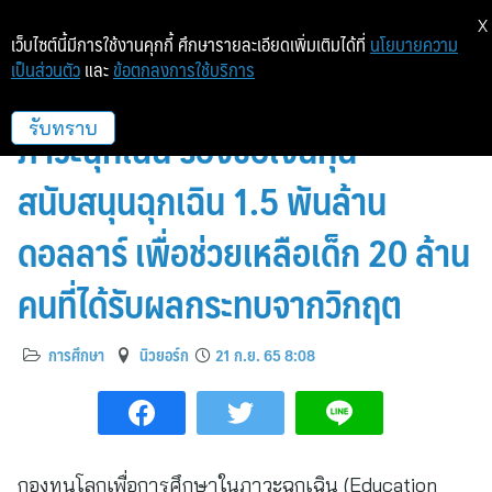
X
เว็บไซต์นี้มีการใช้งานคุกกี้ ศึกษารายละเอียดเพิ่มเติมได้ที่
นโยบายความ
เป็นส่วนตัว
และ
ข้อตกลงการใช้บริการ
กองทุนโลกเพื่อการศึกษาใน
ภาวะฉุกเฉิน ร้องขอเงินทุน
รับทราบ
สนับสนุนฉุกเฉิน 1.5 พันล้าน
ดอลลาร์ เพื่อช่วยเหลือเด็ก 20 ล้าน
คนที่ได้รับผลกระทบจากวิกฤต
การศึกษา
นิวยอร์ก
21 ก.ย. 65 8:08
กองทุนโลกเพื่อการศึกษาในภาวะฉุกเฉิน (Education