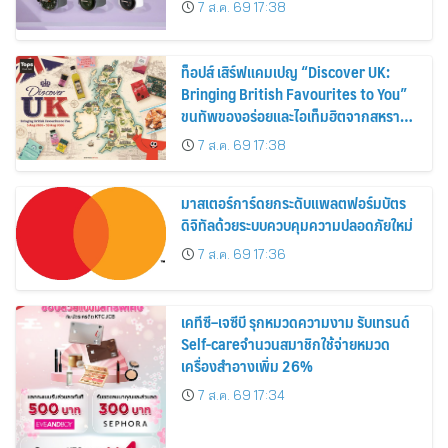
7 ส.ค. 69 17:38
ท็อปส์ เสิร์ฟแคมเปญ “Discover UK:
Bringing British Favourites to You”
ขนทัพของอร่อยและไอเท็มฮิตจากสหราช
อาณาจักร ส่งตรงถึงมือตั้งแต่วันนี้ – 18
7 ส.ค. 69 17:38
สิงหาคมนี้
มาสเตอร์การ์ดยกระดับแพลตฟอร์มบัตร
ดิจิทัลด้วยระบบควบคุมความปลอดภัยใหม่
7 ส.ค. 69 17:36
เคทีซี–เจซีบี รุกหมวดความงาม รับเทรนด์
Self-careจำนวนสมาชิกใช้จ่ายหมวด
เครื่องสำอางเพิ่ม 26%
7 ส.ค. 69 17:34