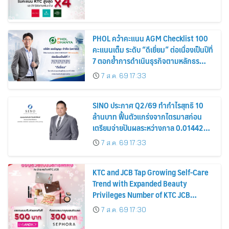
PHOL คว้าคะแนน AGM Checklist 100
คะแนนเต็ม ระดับ “ดีเยี่ยม” ต่อเนื่องเป็นปีที่
7 ตอกย้ำการดำเนินธุรกิจตามหลักธร
รมาภิบาล โปร่งใส สร้างความเชื่อมั่นผู้ถือ
7 ส.ค. 69 17:33
หุ้น
SINO ประกาศ Q2/69 ทำกำไรสุทธิ 10
ล้านบาท ฟื้นตัวแกร่งจากไตรมาสก่อน
เตรียมจ่ายปันผลระหว่างกาล 0.014423
บาทต่อหุ้น ครึ่งปีหลังมุ่งเติบโตต่อเนื่อง
7 ส.ค. 69 17:33
KTC and JCB Tap Growing Self-Care
Trend with Expanded Beauty
Privileges Number of KTC JCB
Cardmembers Spending on
7 ส.ค. 69 17:30
Cosmetics Rises 26%