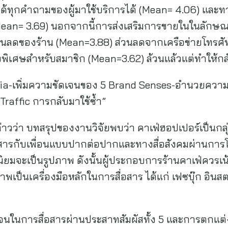
้ทุกคำถามของผู้มาใช้บริการได้ (Mean= 4.06) และ
(Mean= 3.69) นอกจากนี้การส่งเสริมการขายในในลักษณะ
ส่วนลดของร้าน (Mean=3.88) ส่วนลดจากเครือข่ายโทรศ
พิเศษสำหรับสมาชิก (Mean=3.62) ล้วนแล้วแต่ทำให้กลั
dia-เพิ่มความชัดเจนของ 5 Brand Senses-อำนวยความ
Traffic การกลับมาใช้ซ้ำ”
ล่าวว่า บทสรุปของงานวิจัยพบว่า คาเฟ่ฮอปเปอร์เป็นก
ื่อสารกับเพื่อนแบบปากต่อปากและทางสื่อสังคมผ่านการโ
นิยมจะเป็นรูปภาพ ดังนั้นผู้ประกอบการร้านคาเฟ่ควรเน
พเป็นเครื่องมือหลักในการสื่อสาร ได้แก่ เฟซบุ๊ก อินสตา
จนในการสื่อสารผ่านประสาทสัมผัสทั้ง 5 และการตกแต่ง