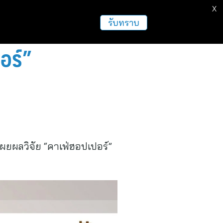
X
ธุรกิจ
ฝากข่าวประชาสัมพันธ์
อื่นๆ
รับทราบ
อร์”
ยผลวิจัย “คาเฟ่ฮอปเปอร์”