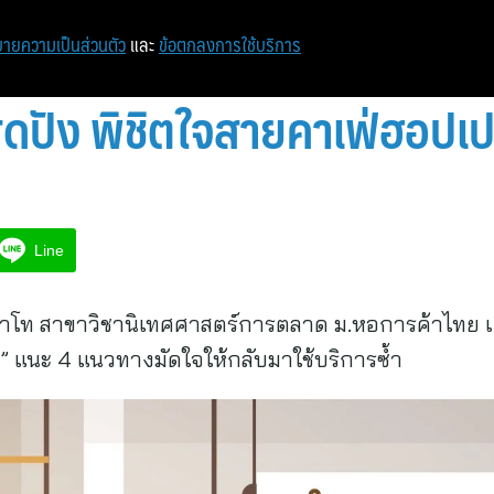
หน้าแรก
ท่องเที่ยว
ไอที
เศรษฐกิจ/การเงิน
ายความเป็นส่วนตัว
และ
ข้อตกลงการใช้บริการ
ดปัง พิชิตใจสายคาเฟ่ฮอปเป
Line
าโท สาขาวิชานิเทศศาสตร์การตลาด ม.หอการค้าไทย เผ
อ” แนะ 4 แนวทางมัดใจให้กลับมาใช้บริการซ้ำ