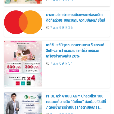
สิงหาคมนี้
มาสเตอร์การ์ดยกระดับแพลตฟอร์มบัตร
ดิจิทัลด้วยระบบควบคุมความปลอดภัยใหม่
7 ส.ค. 69 17:36
เคทีซี–เจซีบี รุกหมวดความงาม รับเทรนด์
Self-careจำนวนสมาชิกใช้จ่ายหมวด
เครื่องสำอางเพิ่ม 26%
7 ส.ค. 69 17:34
PHOL คว้าคะแนน AGM Checklist 100
คะแนนเต็ม ระดับ “ดีเยี่ยม” ต่อเนื่องเป็นปีที่
7 ตอกย้ำการดำเนินธุรกิจตามหลักธร
รมาภิบาล โปร่งใส สร้างความเชื่อมั่นผู้ถือ