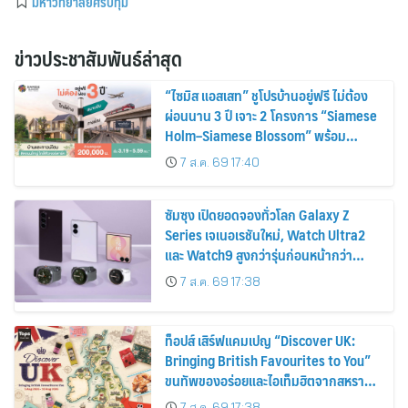
มหาวิทยาลัยศรีปทุม
ข่าวประชาสัมพันธ์ล่าสุด
“ไซมิส แอสเสท” ชูโปรบ้านอยู่ฟรี ไม่ต้อง
ผ่อนนาน 3 ปี เจาะ 2 โครงการ “Siamese
Holm–Siamese Blossom” พร้อม
ส่วนลดและสิทธิพิเศษถึง 31 สิงหาคม
7 ส.ค. 69 17:40
2569
ซัมซุง เปิดยอดจองทั่วโลก Galaxy Z
Series เจเนอเรชันใหม่, Watch Ultra2
และ Watch9 สูงกว่ารุ่นก่อนหน้ากว่า
30%
7 ส.ค. 69 17:38
ท็อปส์ เสิร์ฟแคมเปญ “Discover UK:
Bringing British Favourites to You”
ขนทัพของอร่อยและไอเท็มฮิตจากสหราช
อาณาจักร ส่งตรงถึงมือตั้งแต่วันนี้ – 18
7 ส.ค. 69 17:38