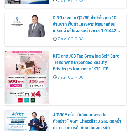
7 ส.ค. 69 17:33
หุ้น
SINO ประกาศ Q2/69 ทำกำไรสุทธิ 10
ล้านบาท ฟื้นตัวแกร่งจากไตรมาสก่อน
เตรียมจ่ายปันผลระหว่างกาล 0.014423
บาทต่อหุ้น ครึ่งปีหลังมุ่งเติบโตต่อเนื่อง
7 ส.ค. 69 17:33
KTC and JCB Tap Growing Self-Care
Trend with Expanded Beauty
Privileges Number of KTC JCB
Cardmembers Spending on
7 ส.ค. 69 17:30
Cosmetics Rises 26%
ADVICE คว้า “ดีเยี่ยมสมควรเป็น
ตัวอย่าง” AGM Checklist 2569 ตอกย้ำ
มาตรฐานการกำกับดูแลกิจการที่ดี