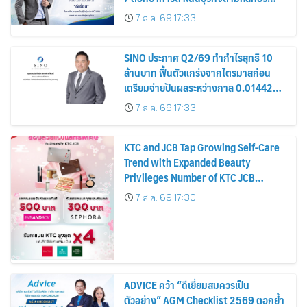
รมาภิบาล โปร่งใส สร้างความเชื่อมั่นผู้ถือ
7 ส.ค. 69 17:33
หุ้น
SINO ประกาศ Q2/69 ทำกำไรสุทธิ 10
ล้านบาท ฟื้นตัวแกร่งจากไตรมาสก่อน
เตรียมจ่ายปันผลระหว่างกาล 0.014423
บาทต่อหุ้น ครึ่งปีหลังมุ่งเติบโตต่อเนื่อง
7 ส.ค. 69 17:33
KTC and JCB Tap Growing Self-Care
Trend with Expanded Beauty
Privileges Number of KTC JCB
Cardmembers Spending on
7 ส.ค. 69 17:30
Cosmetics Rises 26%
ADVICE คว้า “ดีเยี่ยมสมควรเป็น
ตัวอย่าง” AGM Checklist 2569 ตอกย้ำ