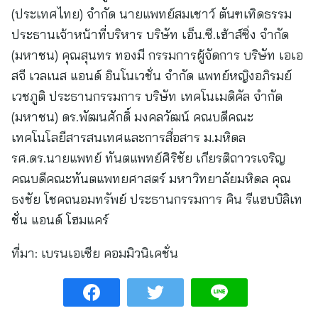
(ประเทศไทย) จำกัด นายแพทย์สมเชาว์ ตันฑเทิดธรรม
ประธานเจ้าหน้าที่บริหาร บริษัท เอ็น.ซี.เฮ้าส์ซิ่ง จำกัด
(มหาชน) คุณสุนทร ทองมี กรรมการผู้จัดการ บริษัท เอเอ
สจี เวลเนส แอนด์ อินโนเวชั่น จำกัด แพทย์หญิงอภิรมย์
เวชภูติ ประธานกรรมการ บริษัท เทคโนเมดิคัล จำกัด
(มหาชน) ดร.พัฒนศักดิ์ มงคลวัฒน์ คณบดีคณะ
เทคโนโลยีสารสนเทศและการสื่อสาร ม.มหิดล
รศ.ดร.นายแพทย์ ทันตแพทย์ศิริชัย เกียรติถาวรเจริญ
คณบดีคณะทันตแพทยศาสตร์ มหาวิทยาลัยมหิดล คุณ
ธงชัย โชคถนอมทรัพย์ ประธานกรรมการ คิน รีแฮบบิลิเท
ชั่น แอนด์ โฮมแคร์
ที่มา:
เบรนเอเซีย คอมมิวนิเคชั่น