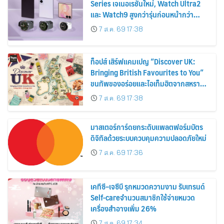
Series เจเนอเรชันใหม่, Watch Ultra2
และ Watch9 สูงกว่ารุ่นก่อนหน้ากว่า
30%
7 ส.ค. 69 17:38
ท็อปส์ เสิร์ฟแคมเปญ “Discover UK:
Bringing British Favourites to You”
ขนทัพของอร่อยและไอเท็มฮิตจากสหราช
อาณาจักร ส่งตรงถึงมือตั้งแต่วันนี้ – 18
7 ส.ค. 69 17:38
สิงหาคมนี้
มาสเตอร์การ์ดยกระดับแพลตฟอร์มบัตร
ดิจิทัลด้วยระบบควบคุมความปลอดภัยใหม่
7 ส.ค. 69 17:36
เคทีซี–เจซีบี รุกหมวดความงาม รับเทรนด์
Self-careจำนวนสมาชิกใช้จ่ายหมวด
เครื่องสำอางเพิ่ม 26%
7 ส.ค. 69 17:34