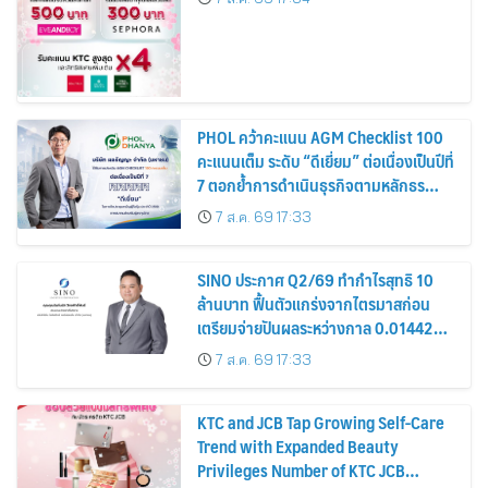
PHOL คว้าคะแนน AGM Checklist 100
คะแนนเต็ม ระดับ “ดีเยี่ยม” ต่อเนื่องเป็นปีที่
7 ตอกย้ำการดำเนินธุรกิจตามหลักธร
รมาภิบาล โปร่งใส สร้างความเชื่อมั่นผู้ถือ
7 ส.ค. 69 17:33
หุ้น
SINO ประกาศ Q2/69 ทำกำไรสุทธิ 10
ล้านบาท ฟื้นตัวแกร่งจากไตรมาสก่อน
เตรียมจ่ายปันผลระหว่างกาล 0.014423
บาทต่อหุ้น ครึ่งปีหลังมุ่งเติบโตต่อเนื่อง
7 ส.ค. 69 17:33
KTC and JCB Tap Growing Self-Care
Trend with Expanded Beauty
Privileges Number of KTC JCB