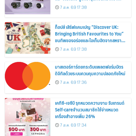
30%
7 ส.ค. 69 17:38
ท็อปส์ เสิร์ฟแคมเปญ “Discover UK:
Bringing British Favourites to You”
ขนทัพของอร่อยและไอเท็มฮิตจากสหราช
อาณาจักร ส่งตรงถึงมือตั้งแต่วันนี้ – 18
7 ส.ค. 69 17:38
สิงหาคมนี้
มาสเตอร์การ์ดยกระดับแพลตฟอร์มบัตร
ดิจิทัลด้วยระบบควบคุมความปลอดภัยใหม่
7 ส.ค. 69 17:36
เคทีซี–เจซีบี รุกหมวดความงาม รับเทรนด์
Self-careจำนวนสมาชิกใช้จ่ายหมวด
เครื่องสำอางเพิ่ม 26%
7 ส.ค. 69 17:34