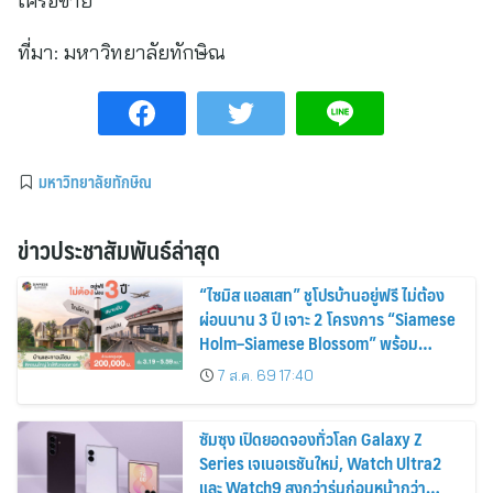
เครือข่าย
ที่มา:
มหาวิทยาลัยทักษิณ
มหาวิทยาลัยทักษิณ
ข่าวประชาสัมพันธ์ล่าสุด
“ไซมิส แอสเสท” ชูโปรบ้านอยู่ฟรี ไม่ต้อง
ผ่อนนาน 3 ปี เจาะ 2 โครงการ “Siamese
Holm–Siamese Blossom” พร้อม
ส่วนลดและสิทธิพิเศษถึง 31 สิงหาคม
7 ส.ค. 69 17:40
2569
ซัมซุง เปิดยอดจองทั่วโลก Galaxy Z
Series เจเนอเรชันใหม่, Watch Ultra2
และ Watch9 สูงกว่ารุ่นก่อนหน้ากว่า