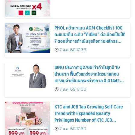
PHOL คว้าคะแนน AGM Checklist 100
คะแนนเต็ม ระดับ “ดีเยี่ยม” ต่อเนื่องเป็นปีที่
7 ตอกย้ำการดำเนินธุรกิจตามหลักธร
รมาภิบาล โปร่งใส สร้างความเชื่อมั่นผู้ถือ
7 ส.ค. 69 17:33
หุ้น
SINO ประกาศ Q2/69 ทำกำไรสุทธิ 10
ล้านบาท ฟื้นตัวแกร่งจากไตรมาสก่อน
เตรียมจ่ายปันผลระหว่างกาล 0.014423
บาทต่อหุ้น ครึ่งปีหลังมุ่งเติบโตต่อเนื่อง
7 ส.ค. 69 17:33
KTC and JCB Tap Growing Self-Care
Trend with Expanded Beauty
Privileges Number of KTC JCB
Cardmembers Spending on
7 ส.ค. 69 17:30
Cosmetics Rises 26%