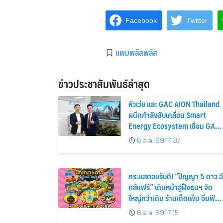
Facebook
Twitter
แพมพลัสพลัส
ข่าวประชาสัมพันธ์ล่าสุด
หัวเว่ย และ GAC AION Thailand
ผนึกกำลังขับเคลื่อน Smart
Energy Ecosystem เชื่อม GAC
GN8 PHEV รถยนต์ MPV ระดับ
6 ส.ค. 69 17:37
พรีเมียม เข้ากับพลังงานแสง
อาทิตย์ภายในบ้าน
กระแสตอบรับดี! “ปัญญา 5 ดาว อี
ทส์แฟร์” เดินหน้าสู่ฝั่งธนฯ จัด
ใหญ่กว่าเดิม ร้านเด็ดเพิ่ม อิ่มฟิน
10 วันเต็ม!
6 ส.ค. 69 17:15