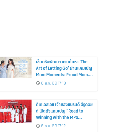
เซ็นทรัลพัฒนา ชวนค้นหา ‘The
Art of Letting Go’ ผ่านแคมเปญ
Mom Moments: Proud Mom.
Proud of My Mom.
6 ส.ค. 69 17:19
ดีเคเอสเอช เจ้าของแบรนด์ ฮีรูดอย
ด์ เปิดตัวแคมเปญ “Road to
Winning with the MPS
Science”
6 ส.ค. 69 17:12