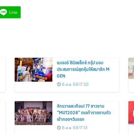
Line
เมเจอร์ ซีนีเพล็กซ์ กรุ้ป มอบ
ประสบการณ์สุดคุ้มให้สมาชิก M
GEN
6 ส.ค. 69 17:20
จักรวาลสะเทือน! 77 สาวงาม
“MUT2026” ตบเท้ารายงานตัว
เข้ากองฯวันแรก
6 ส.ค. 69 17:13