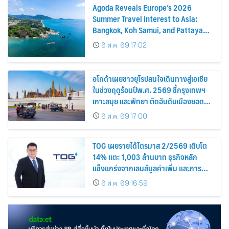
Agoda Reveals Europe’s 2026
Summer Travel Interest to Asia:
Bangkok, Koh Samui, and Pattaya
Among the Top Cities
6 ส.ค. 69 17:02
อโกด้าเผยชาวยุโรปสนใจเดินทางสู่เอเชีย
ในช่วงฤดูร้อนปีพ.ศ. 2569 ชี้กรุงเทพฯ
เกาะสมุย และพัทยา ติดอันดับเมืองยอด
นิยม
6 ส.ค. 69 17:00
TOG เผยรายได้ไตรมาส 2/2569 เติบโต
14% แตะ 1,003 ล้านบาท ธุรกิจหลัก
แข็งแกร่งจากเลนส์มูลค่าเพิ่ม และการ
ขยายตลาดต่างประเทศ พร้อมเดินหน้า
6 ส.ค. 69 16:59
ลงทุนเพื่อการเติบโตระยะยาว