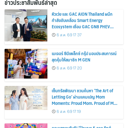
ข่าวประชาสัมพันธ์ล่าสุด
หัวเว่ย และ GAC AION Thailand ผนึก
กำลังขับเคลื่อน Smart Energy
Ecosystem เชื่อม GAC GN8 PHEV
รถยนต์ MPV ระดับพรีเมียม เข้ากับ
6 ส.ค. 69 17:37
พลังงานแสงอาทิตย์ภายในบ้าน
เมเจอร์ ซีนีเพล็กซ์ กรุ้ป มอบประสบการณ์
สุดคุ้มให้สมาชิก M GEN
6 ส.ค. 69 17:20
เซ็นทรัลพัฒนา ชวนค้นหา ‘The Art of
Letting Go’ ผ่านแคมเปญ Mom
Moments: Proud Mom. Proud of My
Mom.
6 ส.ค. 69 17:19
กระแสตอบรับดี! “ปัญญา 5 ดาว อีทส์