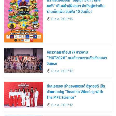
แฟร์” เดินหน้าสู่ฝั่งธนฯ จัดใหญ่กว่าเดิม
ร้านเด็ดเพิ่ม อิ่มฟิน 10 วันเต็ม!
6 ส.ค. 69 17:15
จักรวาลสะเทือน! 77 สาวงาม
“MUT2026” ตบเท้ารายงานตัวเข้ากองฯ
วันแรก
6 ส.ค. 69 17:13
ดีเคเอสเอช เจ้าของแบรนด์ ฮีรูดอยด์ เปิด
ตัวแคมเปญ “Road to Winning with
the MPS Science”
6 ส.ค. 69 17:12