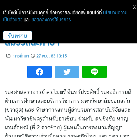
X
เว็บไซต์นี้มีการใช้งานคุกกี้ ศึกษารายละเอียดเพิ่มเติมได้ที่
นโยบายความ
เป็นส่วนตัว
และ
ข้อตกลงการใช้บริการ
มข.ลงนาม MOU 3 ฝ่าย พัฒนา
สมรรถนะภาษา
รับทราบ
การศึกษา
27 พ.ย. 63 13:15
รองศาสตราจารย์ ดร.ไมตรี อินทร์ประสิทธิ์ รองอธิการบดี
ฝ่ายการศึกษาและบริการวิชาการ มหาวิทยาลัยขอนแก่น
(ขวาสุด) และ รักษาการแทนผู้อำนวยการสถาบันวิจัยและ
พัฒนาวิชาชีพครูสำหรับอาเซียน ร่วมกับ ดร.ชิงชัย หาญ
เจนลักษณ์ (ที่ 2 จากซ้าย) ผู้แทนในการลงนามสัญญา
ฝ่ายมูลนิธิความร่วมมือทางเศรษฐกิจไทย-แคนาดา และ