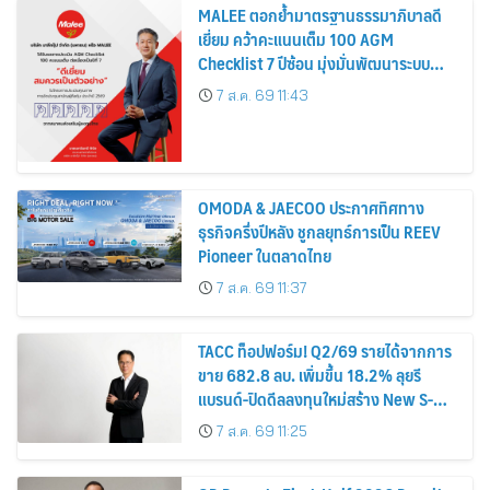
MALEE ตอกย้ำมาตรฐานธรรมาภิบาลดี
เยี่ยม คว้าคะแนนเต็ม 100 AGM
Checklist 7 ปีซ้อน มุ่งมั่นพัฒนาระบบ
กำกับดูกิจการ เพื่อยกระดับสู่มาตรฐาน
7 ส.ค. 69 11:43
สากล
OMODA & JAECOO ประกาศทิศทาง
ธุรกิจครึ่งปีหลัง ชูกลยุทธ์การเป็น REEV
Pioneer ในตลาดไทย
7 ส.ค. 69 11:37
TACC ท็อปฟอร์ม! Q2/69 รายได้จากการ
ขาย 682.8 ลบ. เพิ่มขึ้น 18.2% ลุยรี
แบรนด์-ปิดดีลลงทุนใหม่สร้าง New S-
Curve หนุนอนาคตเติบโตยั่งยืน
7 ส.ค. 69 11:25