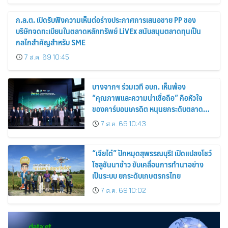
ก.ล.ต. เปิดรับฟังความเห็นต่อร่างประกาศการเสนอขาย PP ของ
บริษัทจดทะเบียนในตลาดหลักทรัพย์ LiVEx สนับสนุนตลาดทุนเป็น
กลไกสำคัญสำหรับ SME
7 ส.ค. 69 10:45
บางจากฯ ร่วมเวที อบก. เห็นพ้อง
“คุณภาพและความน่าเชื่อถือ” คือหัวใจ
ของคาร์บอนเครดิต หนุนยกระดับตลาด
คาร์บอนไทย เชื่อมโยงอาเซียน เปิดโอกาสสู่
7 ส.ค. 69 10:43
ตลาดสากล
“เจียไต๋” ปักหมุดสุพรรณบุรี! เปิดแปลงโชว์
โซลูชันนาข้าว ขับเคลื่อนการทำนาอย่าง
เป็นระบบ ยกระดับเกษตรกรไทย
7 ส.ค. 69 10:02