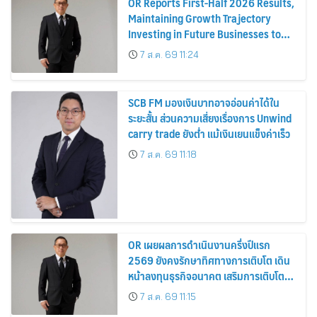
OR Reports First-Half 2026 Results,
Maintaining Growth Trajectory
Investing in Future Businesses to
Strengthen Long-Term Growth
7 ส.ค. 69 11:24
SCB FM มองเงินบาทอาจอ่อนค่าได้ใน
ระยะสั้น ส่วนความเสี่ยงเรื่องการ Unwind
carry trade ยังต่ำ แม้เงินเยนแข็งค่าเร็ว
7 ส.ค. 69 11:18
OR เผยผลการดำเนินงานครึ่งปีแรก
2569 ยังคงรักษาทิศทางการเติบโต เดิน
หน้าลงทุนธุรกิจอนาคต เสริมการเติบโต
ระยะยาว
7 ส.ค. 69 11:15