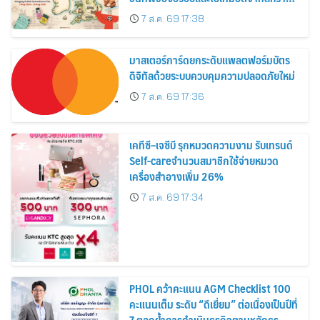
อาณาจักร ส่งตรงถึงมือตั้งแต่วันนี้ – 18
7 ส.ค. 69 17:38
สิงหาคมนี้
มาสเตอร์การ์ดยกระดับแพลตฟอร์มบัตร
ดิจิทัลด้วยระบบควบคุมความปลอดภัยใหม่
7 ส.ค. 69 17:36
เคทีซี–เจซีบี รุกหมวดความงาม รับเทรนด์
Self-careจำนวนสมาชิกใช้จ่ายหมวด
เครื่องสำอางเพิ่ม 26%
7 ส.ค. 69 17:34
PHOL คว้าคะแนน AGM Checklist 100
คะแนนเต็ม ระดับ “ดีเยี่ยม” ต่อเนื่องเป็นปีที่
7 ตอกย้ำการดำเนินธุรกิจตามหลักธร