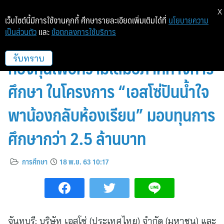
X
เว็บไซต์นี้มีการใช้งานคุกกี้ ศึกษารายละเอียดเพิ่มเติมได้ที่
นโยบายความ
เป็นส่วนตัว
และ
ข้อตกลงการใช้บริการ
เอสโซ่และเอ็กซอนโมบิล ร่วมกับ
กองทุนเพื่อความเสมอภาคทางการ
รับทราบ
ศึกษา ในโครงการ “เอสโซ่ปันน้ำใจ
พาน้องกลับห้องเรียน” มอบทุนการ
ศึกษากว่า 2.5 ล้านบาท
การศึกษา
18 พ.ย. 63 10:17
จันทบุรี: บริษัท เอสโซ่ (ประเทศไทย) จำกัด (มหาชน) และ