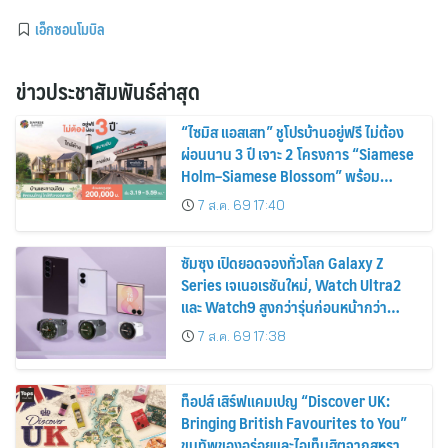
เอ็กซอนโมบิล
ข่าวประชาสัมพันธ์ล่าสุด
“ไซมิส แอสเสท” ชูโปรบ้านอยู่ฟรี ไม่ต้อง
ผ่อนนาน 3 ปี เจาะ 2 โครงการ “Siamese
Holm–Siamese Blossom” พร้อม
ส่วนลดและสิทธิพิเศษถึง 31 สิงหาคม
7 ส.ค. 69 17:40
2569
ซัมซุง เปิดยอดจองทั่วโลก Galaxy Z
Series เจเนอเรชันใหม่, Watch Ultra2
และ Watch9 สูงกว่ารุ่นก่อนหน้ากว่า
30%
7 ส.ค. 69 17:38
ท็อปส์ เสิร์ฟแคมเปญ “Discover UK:
Bringing British Favourites to You”
ขนทัพของอร่อยและไอเท็มฮิตจากสหราช