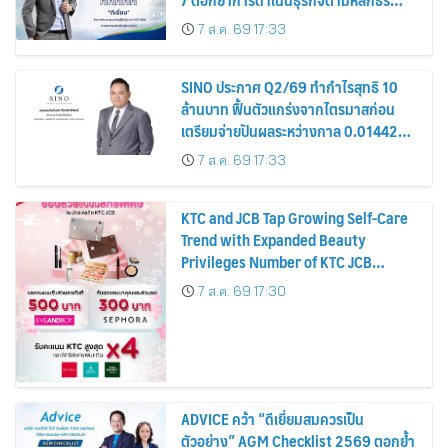
รมาภิบาล โปร่งใส สร้างความเชื่อมั่นผู้ถือ
7 ส.ค. 69 17:33
หุ้น
SINO ประกาศ Q2/69 ทำกำไรสุทธิ 10
ล้านบาท ฟื้นตัวแกร่งจากไตรมาสก่อน
เตรียมจ่ายปันผลระหว่างกาล 0.014423
บาทต่อหุ้น ครึ่งปีหลังมุ่งเติบโตต่อเนื่อง
7 ส.ค. 69 17:33
KTC and JCB Tap Growing Self-Care
Trend with Expanded Beauty
Privileges Number of KTC JCB
Cardmembers Spending on
7 ส.ค. 69 17:30
Cosmetics Rises 26%
ADVICE คว้า “ดีเยี่ยมสมควรเป็น
ตัวอย่าง” AGM Checklist 2569 ตอกย้ำ