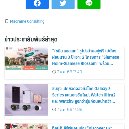
Macrame Consulting
ข่าวประชาสัมพันธ์ล่าสุด
“ไซมิส แอสเสท” ชูโปรบ้านอยู่ฟรี ไม่ต้อง
ผ่อนนาน 3 ปี เจาะ 2 โครงการ “Siamese
Holm–Siamese Blossom” พร้อม
ส่วนลดและสิทธิพิเศษถึง 31 สิงหาคม
7 ส.ค. 69 17:40
2569
ซัมซุง เปิดยอดจองทั่วโลก Galaxy Z
Series เจเนอเรชันใหม่, Watch Ultra2
และ Watch9 สูงกว่ารุ่นก่อนหน้ากว่า
30%
7 ส.ค. 69 17:38
ท็อปส์ เสิร์ฟแคมเปญ “Discover UK: