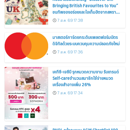
Bringing British Favourites to You”
ขนทัพของอร่อยและไอเท็มฮิตจากสหราช
อาณาจักร ส่งตรงถึงมือตั้งแต่วันนี้ – 18
7 ส.ค. 69 17:38
สิงหาคมนี้
มาสเตอร์การ์ดยกระดับแพลตฟอร์มบัตร
ดิจิทัลด้วยระบบควบคุมความปลอดภัยใหม่
7 ส.ค. 69 17:36
เคทีซี–เจซีบี รุกหมวดความงาม รับเทรนด์
Self-careจำนวนสมาชิกใช้จ่ายหมวด
เครื่องสำอางเพิ่ม 26%
7 ส.ค. 69 17:34
PHOL คว้าคะแนน AGM Checklist 100