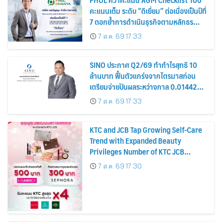
คะแนนเต็ม ระดับ “ดีเยี่ยม” ต่อเนื่องเป็นปีที่
7 ตอกย้ำการดำเนินธุรกิจตามหลักธร
รมาภิบาล โปร่งใส สร้างความเชื่อมั่นผู้ถือ
7 ส.ค. 69 17:33
หุ้น
SINO ประกาศ Q2/69 ทำกำไรสุทธิ 10
ล้านบาท ฟื้นตัวแกร่งจากไตรมาสก่อน
เตรียมจ่ายปันผลระหว่างกาล 0.014423
บาทต่อหุ้น ครึ่งปีหลังมุ่งเติบโตต่อเนื่อง
7 ส.ค. 69 17:33
KTC and JCB Tap Growing Self-Care
Trend with Expanded Beauty
Privileges Number of KTC JCB
Cardmembers Spending on
7 ส.ค. 69 17:30
Cosmetics Rises 26%