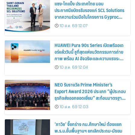
แซง-โกแบ็ง ประเทศไทย มอบ
ประกาศนียบัตรรับรองแก่ SCL Solutions
จากความร่วมมือในโครงการ Gyproc
Recycling
10 ส.ค. 69 12:07
HUAWEI Pura 90s Series เปิดพรีออเด
อร์แล้ววันนี้ ชูที่สุดแห่งนวัตกรรมการถ่าย
ภาพ พร้อม AI อัจฉริยะและความแรงระดับ
5G Advanced
10 ส.ค. 69 12:04
NEO รับรางวัล Prime Minister’s
Export Award 2026 ประเภท “ผู้ประกอบ
ธุรกิจส่งออกยอดเยี่ยม” สะท้อนมาตรฐาน
การดำเนินธุรกิจ พร้อมยกระดับศักยภาพ
10 ส.ค. 69 12:03
สินค้าไทยสู่ตลาดโลก
‘ภาวิช’ จี้ยกร่าง กม.ศึกษาใหม่ ต้องแยก
พ.ร.บ.ขั้นพื้นฐานฯ ยกเลิกประถม-มัธยม