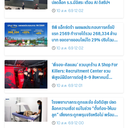
ปลดล็อก ร.ร.มีอิสระ เตือน AI ดิสรัปฯ
10 ส.ค. 69 12:02
ซีพี แอ็กซ์ตร้า เผยผลประกอบการครึ่งปี
แรก 2569 ทำรายได้รวม 268,334 ล้าน
บาท ยอดขายออนไลน์โต 29% ปรับโฉม
สาขาใหม่ดันอัตราเช่าพื้นที่โต 4%
10 ส.ค. 69 12:02
‘พี่จอง–คัลแลน’ ชวนบุกร้าน A Shop For
Killers: Recruitment Center ชวน
พิสูจน์ฝีมือการต่อสู้ 8–9 สิงหาคมนี้
เท่านั้น เข้าชมได้ไม่มีค่าใช้จ่าย!
10 ส.ค. 69 12:01
โรงพยาบาลกระดูกและข้อ ข้อดีมีสุข ปลด
ล็อกความเชื่อ! แม่ในช่วง “ตั้งท้อง-ให้นม
ลูก” เสี่ยงกระดูกพรุนจริงหรือไม่ พร้อม
ชวนคุณแม่วัยเก๋าตรวจมวลกระดูกเชิง
10 ส.ค. 69 12:00
ป้องกัน