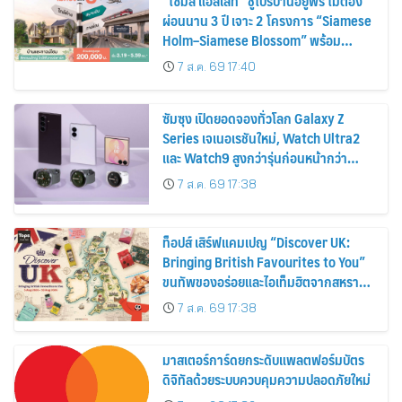
“ไซมิส แอสเสท” ชูโปรบ้านอยู่ฟรี ไม่ต้อง
ผ่อนนาน 3 ปี เจาะ 2 โครงการ “Siamese
Holm–Siamese Blossom” พร้อม
ส่วนลดและสิทธิพิเศษถึง 31 สิงหาคม
7 ส.ค. 69 17:40
2569
ซัมซุง เปิดยอดจองทั่วโลก Galaxy Z
Series เจเนอเรชันใหม่, Watch Ultra2
และ Watch9 สูงกว่ารุ่นก่อนหน้ากว่า
30%
7 ส.ค. 69 17:38
ท็อปส์ เสิร์ฟแคมเปญ “Discover UK:
Bringing British Favourites to You”
ขนทัพของอร่อยและไอเท็มฮิตจากสหราช
อาณาจักร ส่งตรงถึงมือตั้งแต่วันนี้ – 18
7 ส.ค. 69 17:38
สิงหาคมนี้
มาสเตอร์การ์ดยกระดับแพลตฟอร์มบัตร
ดิจิทัลด้วยระบบควบคุมความปลอดภัยใหม่