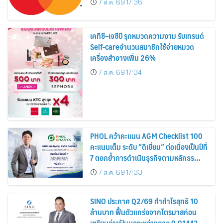
7 ส.ค. 69 17:36
เคทีซี–เจซีบี รุกหมวดความงาม รับเทรนด์
Self-careจำนวนสมาชิกใช้จ่ายหมวด
เครื่องสำอางเพิ่ม 26%
7 ส.ค. 69 17:34
PHOL คว้าคะแนน AGM Checklist 100
คะแนนเต็ม ระดับ “ดีเยี่ยม” ต่อเนื่องเป็นปีที่
7 ตอกย้ำการดำเนินธุรกิจตามหลักธร
รมาภิบาล โปร่งใส สร้างความเชื่อมั่นผู้ถือ
7 ส.ค. 69 17:33
หุ้น
SINO ประกาศ Q2/69 ทำกำไรสุทธิ 10
ล้านบาท ฟื้นตัวแกร่งจากไตรมาสก่อน
เตรียมจ่ายปันผลระหว่างกาล 0.014423