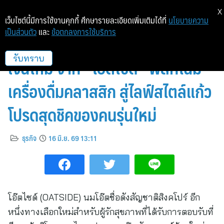
X
เว็บไซต์นี้มีการใช้งานคุกกี้ ศึกษารายละเอียดเพิ่มเติมได้ที่
นโยบายความ
เป็นส่วนตัว
และ
ข้อตกลงการใช้บริการ
เปิดตัว “โนโบซอย” นมถั่วเหลือง
เจนใหม่ จาก “โอ๊ตไซด์” พลิกโฉม
รับทราบ
เครื่องดื่มคลาสสิก สู่ไลฟ์สไตล์แก้ว
โปรดสุดชิคของคนรุ่นใหม่
ธุรกิจ
16 มิ.ย. 69 13:11
โอ๊ตไซด์ (OATSIDE) นมโอ๊ตชื่อดังสัญชาติสิงคโปร์ อีก
หนึ่งทางเลือกใหม่สำหรับผู้รักสุขภาพที่ได้รับการตอบรับที่