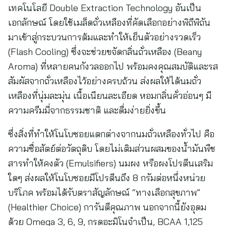
เทคโนโลยี Double Extraction Technology อันเป็น
เอกลักษณ์ โดยใช้เมล็ดถั่วเหลืองที่คัดเลือกอย่างพิถีพิถัน
มาเข้าสู่กระบวนการต้มและทำให้เย็นตัวอย่างรวดเร็ว
(Flash Cooling) ซึ่งจะช่วยขจัดกลิ่นถั่วเหลือง (Beany
Aroma) ที่หลายคนกังวลออกไป พร้อมคงคุณสมบัติและรส
สัมผัสจากถั่วเหลืองไว้อย่างครบถ้วน ส่งผลให้ได้นมถั่ว
เหลืองที่นุ่มละมุ่น เนื้อเนียนละเอียด หอมกลิ่นคั่วอ่อนๆ มี
ความครีมมี่จากธรรมชาติ และดื่มง่ายยิ่งขึ้น
ซึ่งสิ่งที่ทำให้โนโบซอยแตกต่างจากนมถั่วเหลืองทั่วไป คือ
ความซื่อสัตย์ต่อวัตถุดิบ โดยไม่เติมส่วนผสมของน้ำมันพืช
สารทำให้คงตัว (Emulsifiers) นมผง หรือผงโปรตีนเสริม
ใดๆ ส่งผลให้โนโบซอยมีโปรตีนถึง 8 กรัมต่อหนึ่งหน่วย
บริโภค พร้อมได้รับตราสัญลักษณ์ “ทางเลือกสุขภาพ”
(Healthier Choice) การันตีคุณภาพ นอกจากนี้ยังอุดม
ด้วย Omega 3, 6, 9, กรดอะมิโนจำเป็น, BCAA 1,125