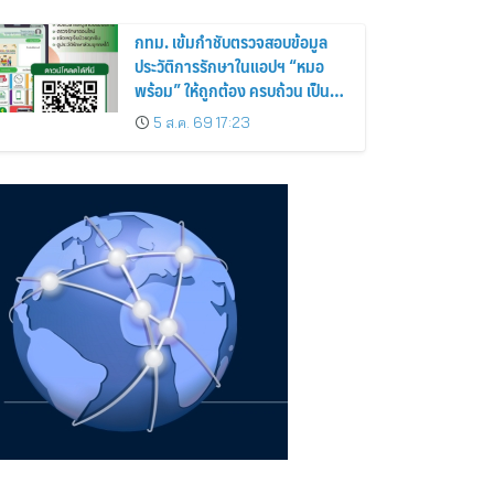
กทม. เข้มกำชับตรวจสอบข้อมูล
ประวัติการรักษาในแอปฯ “หมอ
พร้อม” ให้ถูกต้อง ครบถ้วน เป็น
ปัจจุบันป้องกันสวมสิทธิการรักษา
5 ส.ค. 69 17:23