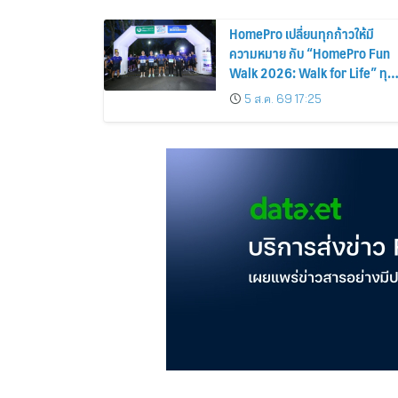
HomePro เปลี่ยนทุกก้าวให้มี
ความหมาย กับ “HomePro Fun
Walk 2026: Walk for Life” ทุก
ก้าวที่เดิน… คือโอกาสแห่งการมี
5 ส.ค. 69 17:25
ชีวิต