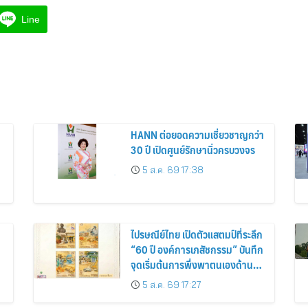
Line
HANN ต่อยอดความเชี่ยวชาญกว่า
30 ปี เปิดศูนย์รักษานิ่วครบวงจร
5 ส.ค. 69 17:38
ไปรษณีย์ไทย เปิดตัวแสตมป์ที่ระลึก
“60 ปี องค์การเภสัชกรรม” บันทึก
จุดเริ่มต้นการพึ่งพาตนเองด้านยา
ของไทย สู่ 6 ทศวรรษแห่งการ
5 ส.ค. 69 17:27
พัฒนาสุขภาพคนไทย