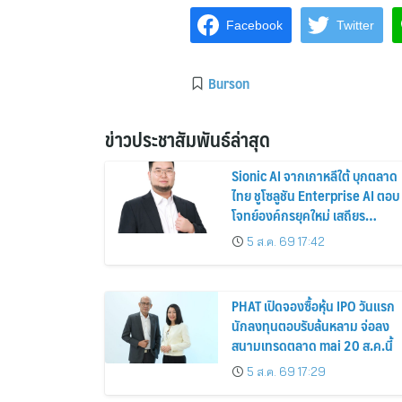
Facebook
Twitter
Burson
ข่าวประชาสัมพันธ์ล่าสุด
Sionic AI จากเกาหลีใต้ บุกตลาด
ไทย ชูโซลูชัน Enterprise AI ตอบ
โจทย์องค์กรยุคใหม่ เสถียร
ปลอดภัย และใช้งานได้จริง
5 ส.ค. 69 17:42
PHAT เปิดจองซื้อหุ้น IPO วันแรก
นักลงทุนตอบรับล้นหลาม จ่อลง
สนามเทรดตลาด mai 20 ส.ค.นี้
5 ส.ค. 69 17:29