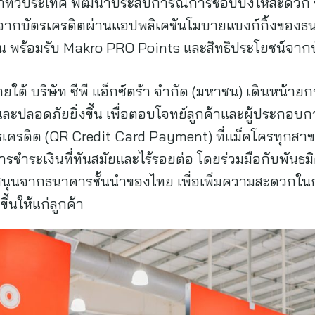
ขาทั่วประเทศ พัฒนาประสบการณ์การช้อปปิ้งให้สะดวก รว
ากบัตรเครดิตผ่านแอปพลิเคชันโมบายแบงก์กิ้งของธนาค
ิน พร้อมรับ Makro PRO Points และสิทธิประโยชน์จาก
งภายใต้ บริษัท ซีพี แอ็กซ์ตร้า จำกัด (มหาชน) เดินหน
า และปลอดภัยยิ่งขึ้น เพื่อตอบโจทย์ลูกค้าและผู้ประกอบกา
เครดิต (QR Credit Card Payment) ที่แม็คโครทุกสาขา
ชำระเงินที่ทันสมัยและไร้รอยต่อ โดยร่วมมือกับพันธม
นุนจากธนาคารชั้นนำของไทย เพื่อเพิ่มความสะดวกใน
ึ้นให้แก่ลูกค้า