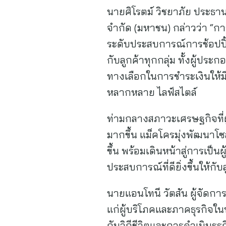
นายศิโรตม์ วิชยาภัย ประธานเ
จำกัด (มหาชน) กล่าวว่า “กา
ระดับประสบการณ์การช้อปปิ้ง
กับลูกค้าทุกกลุ่ม ทั้งผู้ปร
ทางเลือกในการชำระเงินให้ม
หลากหลาย ไลฟ์สไตล์
ท่ามกลางสภาวะเศรษฐกิจที่
มากขึ้น แม็คโครมุ่งพัฒนาโซ
ขึ้น พร้อมเดินหน้าสู่การเป
ประสบการณ์ที่ดียิ่งขึ้นให้กับ
นายแอนโทนี วัตสัน ผู้จัดกา
แก่ผู้บริโภคและภาคธุรกิจใ
กับวิถีชีวิตและการดำเนินธุ