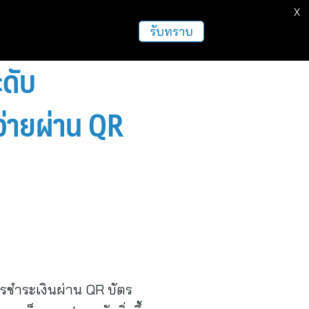
X
รับทราบ
ดับ
่ายผ่าน QR
รชำระเงินผ่าน QR บัตร