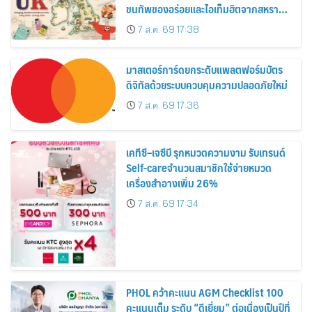
ขนทัพของอร่อยและไอเท็มฮิตจากสหราช
อาณาจักร ส่งตรงถึงมือตั้งแต่วันนี้ – 18
7 ส.ค. 69 17:38
สิงหาคมนี้
มาสเตอร์การ์ดยกระดับแพลตฟอร์มบัตร
ดิจิทัลด้วยระบบควบคุมความปลอดภัยใหม่
7 ส.ค. 69 17:36
เคทีซี–เจซีบี รุกหมวดความงาม รับเทรนด์
Self-careจำนวนสมาชิกใช้จ่ายหมวด
เครื่องสำอางเพิ่ม 26%
7 ส.ค. 69 17:34
PHOL คว้าคะแนน AGM Checklist 100
คะแนนเต็ม ระดับ “ดีเยี่ยม” ต่อเนื่องเป็นปีที่