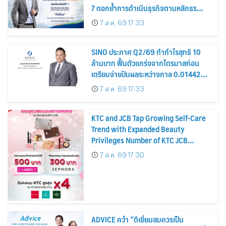
7 ตอกย้ำการดำเนินธุรกิจตามหลักธร
รมาภิบาล โปร่งใส สร้างความเชื่อมั่นผู้ถือ
7 ส.ค. 69 17:33
หุ้น
SINO ประกาศ Q2/69 ทำกำไรสุทธิ 10
ล้านบาท ฟื้นตัวแกร่งจากไตรมาสก่อน
เตรียมจ่ายปันผลระหว่างกาล 0.014423
บาทต่อหุ้น ครึ่งปีหลังมุ่งเติบโตต่อเนื่อง
7 ส.ค. 69 17:33
KTC and JCB Tap Growing Self-Care
Trend with Expanded Beauty
Privileges Number of KTC JCB
Cardmembers Spending on
7 ส.ค. 69 17:30
Cosmetics Rises 26%
ADVICE คว้า “ดีเยี่ยมสมควรเป็น