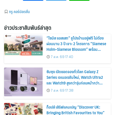
ทรู คอร์ปอเรชั่น
ข่าวประชาสัมพันธ์ล่าสุด
“ไซมิส แอสเสท” ชูโปรบ้านอยู่ฟรี ไม่ต้อง
ผ่อนนาน 3 ปี เจาะ 2 โครงการ “Siamese
Holm–Siamese Blossom” พร้อม
ส่วนลดและสิทธิพิเศษถึง 31 สิงหาคม
7 ส.ค. 69 17:40
2569
ซัมซุง เปิดยอดจองทั่วโลก Galaxy Z
Series เจเนอเรชันใหม่, Watch Ultra2
และ Watch9 สูงกว่ารุ่นก่อนหน้ากว่า
30%
7 ส.ค. 69 17:38
ท็อปส์ เสิร์ฟแคมเปญ “Discover UK:
Bringing British Favourites to You”