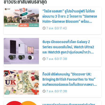
ข่าวประชาสัมพันธ์ล่าสุด
“ไซมิส แอสเสท” ชูโปรบ้านอยู่ฟรี ไม่ต้อง
ผ่อนนาน 3 ปี เจาะ 2 โครงการ “Siamese
Holm–Siamese Blossom” พร้อม
ส่วนลดและสิทธิพิเศษถึง 31 สิงหาคม
7 ส.ค. 69 17:40
2569
ซัมซุง เปิดยอดจองทั่วโลก Galaxy Z
Series เจเนอเรชันใหม่, Watch Ultra2
และ Watch9 สูงกว่ารุ่นก่อนหน้ากว่า
30%
7 ส.ค. 69 17:38
ท็อปส์ เสิร์ฟแคมเปญ “Discover UK:
Bringing British Favourites to You”
ขนทัพของอร่อยและไอเท็มฮิตจากสหราช
อาณาจักร ส่งตรงถึงมือตั้งแต่วันนี้ – 18
7 ส.ค. 69 17:38
สิงหาคมนี้
มาสเตอร์การ์ดยกระดับแพลตฟอร์มบัตร