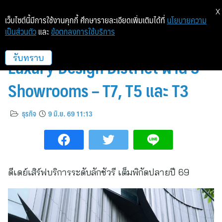
X
เว็บไซต์นี้มีการใช้งานคุกกี้ ศึกษารายละเอียดเพิ่มเติมได้ที่
นโยบายความ
เป็นส่วนตัว
และ
ข้อตกลงการใช้บริการ
EURO ปักหมุดทองหล่อ สร้าง
Luxury Design District ผ่าน 3
รับทราบ
Showrooms – T7, T5 และ T3
ธุรกิจ
9 มิ.ย. 69 11:13
ดีเดย์เสิร์ฟบริการระดับลักชัวรี เต็มพิกัดปลายปี 69