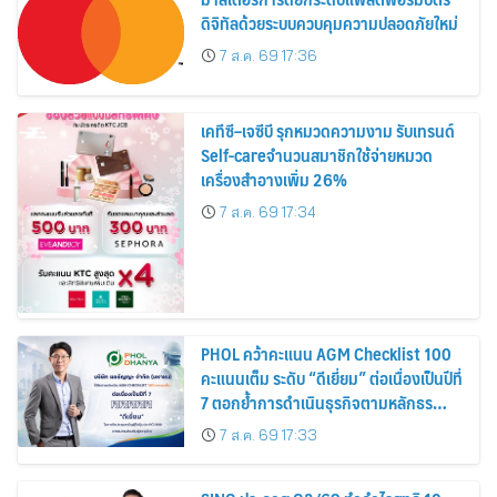
ดิจิทัลด้วยระบบควบคุมความปลอดภัยใหม่
7 ส.ค. 69 17:36
เคทีซี–เจซีบี รุกหมวดความงาม รับเทรนด์
Self-careจำนวนสมาชิกใช้จ่ายหมวด
เครื่องสำอางเพิ่ม 26%
7 ส.ค. 69 17:34
PHOL คว้าคะแนน AGM Checklist 100
คะแนนเต็ม ระดับ “ดีเยี่ยม” ต่อเนื่องเป็นปีที่
7 ตอกย้ำการดำเนินธุรกิจตามหลักธร
รมาภิบาล โปร่งใส สร้างความเชื่อมั่นผู้ถือ
7 ส.ค. 69 17:33
หุ้น