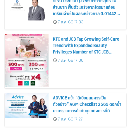
SINO ประกาศ Q2/69 ทำกำไรสุทธิ 10
ล้านบาท ฟื้นตัวแกร่งจากไตรมาสก่อน
เตรียมจ่ายปันผลระหว่างกาล 0.014423
บาทต่อหุ้น ครึ่งปีหลังมุ่งเติบโตต่อเนื่อง
7 ส.ค. 69 17:33
KTC and JCB Tap Growing Self-Care
Trend with Expanded Beauty
Privileges Number of KTC JCB
Cardmembers Spending on
7 ส.ค. 69 17:30
Cosmetics Rises 26%
ADVICE คว้า “ดีเยี่ยมสมควรเป็น
ตัวอย่าง” AGM Checklist 2569 ตอกย้ำ
มาตรฐานการกำกับดูแลกิจการที่ดี
7 ส.ค. 69 17:27