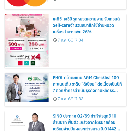
เคทีซี–เจซีบี รุกหมวดความงาม รับเทรนด์
Self-careจำนวนสมาชิกใช้จ่ายหมวด
เครื่องสำอางเพิ่ม 26%
7 ส.ค. 69 17:34
PHOL คว้าคะแนน AGM Checklist 100
คะแนนเต็ม ระดับ “ดีเยี่ยม” ต่อเนื่องเป็นปีที่
7 ตอกย้ำการดำเนินธุรกิจตามหลักธร
รมาภิบาล โปร่งใส สร้างความเชื่อมั่นผู้ถือ
7 ส.ค. 69 17:33
หุ้น
SINO ประกาศ Q2/69 ทำกำไรสุทธิ 10
ล้านบาท ฟื้นตัวแกร่งจากไตรมาสก่อน
เตรียมจ่ายปันผลระหว่างกาล 0.014423