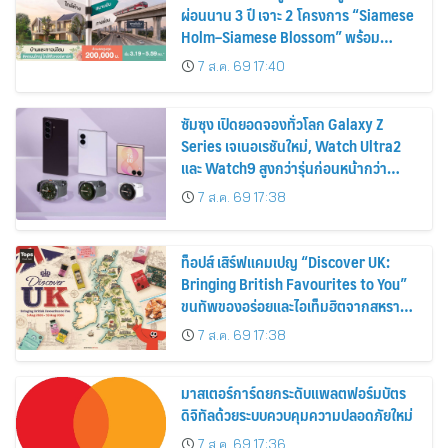
ผ่อนนาน 3 ปี เจาะ 2 โครงการ “Siamese
Holm–Siamese Blossom” พร้อม
ส่วนลดและสิทธิพิเศษถึง 31 สิงหาคม
7 ส.ค. 69 17:40
2569
ซัมซุง เปิดยอดจองทั่วโลก Galaxy Z
Series เจเนอเรชันใหม่, Watch Ultra2
และ Watch9 สูงกว่ารุ่นก่อนหน้ากว่า
30%
7 ส.ค. 69 17:38
ท็อปส์ เสิร์ฟแคมเปญ “Discover UK:
Bringing British Favourites to You”
ขนทัพของอร่อยและไอเท็มฮิตจากสหราช
อาณาจักร ส่งตรงถึงมือตั้งแต่วันนี้ – 18
7 ส.ค. 69 17:38
สิงหาคมนี้
มาสเตอร์การ์ดยกระดับแพลตฟอร์มบัตร
ดิจิทัลด้วยระบบควบคุมความปลอดภัยใหม่
7 ส.ค. 69 17:36