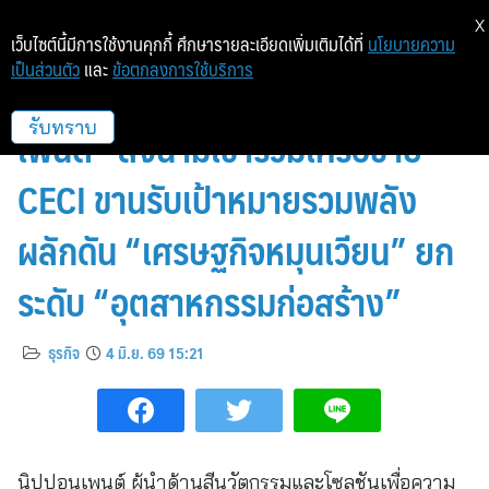
X
เว็บไซต์นี้มีการใช้งานคุกกี้ ศึกษารายละเอียดเพิ่มเติมได้ที่
นโยบายความ
เป็นส่วนตัว
และ
ข้อตกลงการใช้บริการ
สีนวัตกรรมระดับโลก “นิปปอน
เพนต์” ลงนามเข้าร่วมเครือข่าย
รับทราบ
CECI ขานรับเป้าหมายรวมพลัง
ผลักดัน “เศรษฐกิจหมุนเวียน” ยก
ระดับ “อุตสาหกรรมก่อสร้าง”
ธุรกิจ
4 มิ.ย. 69 15:21
นิปปอนเพนต์ ผู้นำด้านสีนวัตกรรมและโซลูชันเพื่อความ