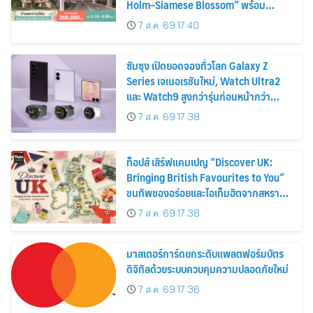
Holm–Siamese Blossom” พร้อม
ส่วนลดและสิทธิพิเศษถึง 31 สิงหาคม
7 ส.ค. 69 17:40
2569
ซัมซุง เปิดยอดจองทั่วโลก Galaxy Z
Series เจเนอเรชันใหม่, Watch Ultra2
และ Watch9 สูงกว่ารุ่นก่อนหน้ากว่า
30%
7 ส.ค. 69 17:38
ท็อปส์ เสิร์ฟแคมเปญ “Discover UK:
Bringing British Favourites to You”
ขนทัพของอร่อยและไอเท็มฮิตจากสหราช
อาณาจักร ส่งตรงถึงมือตั้งแต่วันนี้ – 18
7 ส.ค. 69 17:38
สิงหาคมนี้
มาสเตอร์การ์ดยกระดับแพลตฟอร์มบัตร
ดิจิทัลด้วยระบบควบคุมความปลอดภัยใหม่
7 ส.ค. 69 17:36