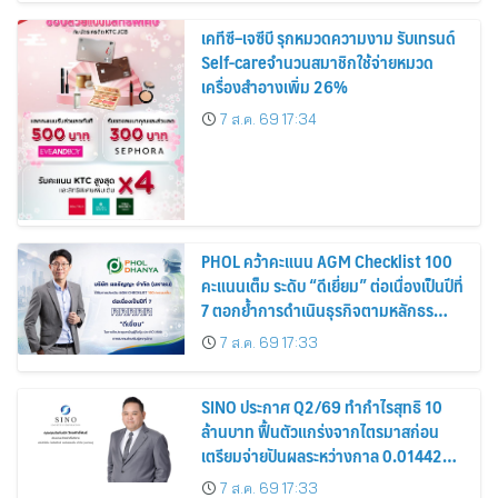
เคทีซี–เจซีบี รุกหมวดความงาม รับเทรนด์
Self-careจำนวนสมาชิกใช้จ่ายหมวด
เครื่องสำอางเพิ่ม 26%
7 ส.ค. 69 17:34
PHOL คว้าคะแนน AGM Checklist 100
คะแนนเต็ม ระดับ “ดีเยี่ยม” ต่อเนื่องเป็นปีที่
7 ตอกย้ำการดำเนินธุรกิจตามหลักธร
รมาภิบาล โปร่งใส สร้างความเชื่อมั่นผู้ถือ
7 ส.ค. 69 17:33
หุ้น
SINO ประกาศ Q2/69 ทำกำไรสุทธิ 10
ล้านบาท ฟื้นตัวแกร่งจากไตรมาสก่อน
เตรียมจ่ายปันผลระหว่างกาล 0.014423
บาทต่อหุ้น ครึ่งปีหลังมุ่งเติบโตต่อเนื่อง
7 ส.ค. 69 17:33