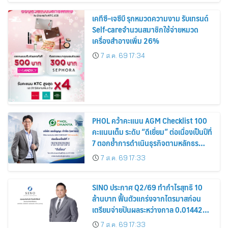
เคทีซี–เจซีบี รุกหมวดความงาม รับเทรนด์
Self-careจำนวนสมาชิกใช้จ่ายหมวด
เครื่องสำอางเพิ่ม 26%
7 ส.ค. 69 17:34
PHOL คว้าคะแนน AGM Checklist 100
คะแนนเต็ม ระดับ “ดีเยี่ยม” ต่อเนื่องเป็นปีที่
7 ตอกย้ำการดำเนินธุรกิจตามหลักธร
รมาภิบาล โปร่งใส สร้างความเชื่อมั่นผู้ถือ
7 ส.ค. 69 17:33
หุ้น
SINO ประกาศ Q2/69 ทำกำไรสุทธิ 10
ล้านบาท ฟื้นตัวแกร่งจากไตรมาสก่อน
เตรียมจ่ายปันผลระหว่างกาล 0.014423
บาทต่อหุ้น ครึ่งปีหลังมุ่งเติบโตต่อเนื่อง
7 ส.ค. 69 17:33