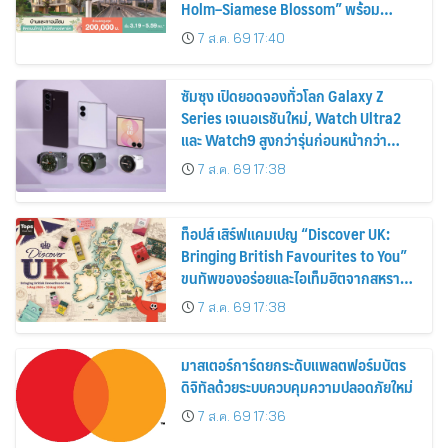
Holm–Siamese Blossom” พร้อม
ส่วนลดและสิทธิพิเศษถึง 31 สิงหาคม
7 ส.ค. 69 17:40
2569
ซัมซุง เปิดยอดจองทั่วโลก Galaxy Z
Series เจเนอเรชันใหม่, Watch Ultra2
และ Watch9 สูงกว่ารุ่นก่อนหน้ากว่า
30%
7 ส.ค. 69 17:38
ท็อปส์ เสิร์ฟแคมเปญ “Discover UK:
Bringing British Favourites to You”
ขนทัพของอร่อยและไอเท็มฮิตจากสหราช
อาณาจักร ส่งตรงถึงมือตั้งแต่วันนี้ – 18
7 ส.ค. 69 17:38
สิงหาคมนี้
มาสเตอร์การ์ดยกระดับแพลตฟอร์มบัตร
ดิจิทัลด้วยระบบควบคุมความปลอดภัยใหม่
7 ส.ค. 69 17:36