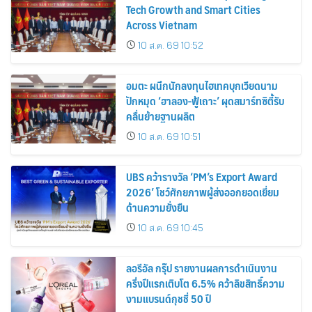
Tech Growth and Smart Cities
Across Vietnam
10 ส.ค. 69 10:52
อมตะ ผนึกนักลงทุนไฮเทคบุกเวียดนาม
ปักหมุด ‘ฮาลอง-ฟู้เถาะ’ ผุดสมาร์ทซิตี้รับ
คลื่นย้ายฐานผลิต
10 ส.ค. 69 10:51
UBS คว้ารางวัล ‘PM’s Export Award
2026’ โชว์ศักยภาพผู้ส่งออกยอดเยี่ยม
ด้านความยั่งยืน
10 ส.ค. 69 10:45
ลอรีอัล กรุ๊ป รายงานผลการดำเนินงาน
ครึ่งปีแรกเติบโต 6.5% คว้าลิขสิทธิ์ความ
งามแบรนด์กุชชี่ 50 ปี