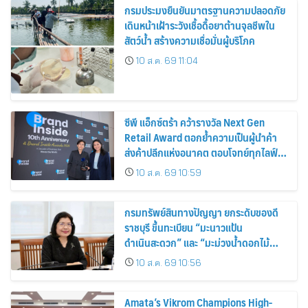
กรมประมงยืนยันมาตรฐานความปลอดภัย
เดินหน้าเฝ้าระวังเชื้อดื้อยาต้านจุลชีพใน
สัตว์น้ำ สร้างความเชื่อมั่นผู้บริโภค
10 ส.ค. 69 11:04
ซีพี แอ็กซ์ตร้า คว้ารางวัล Next Gen
Retail Award ตอกย้ำความเป็นผู้นำค้า
ส่งค้าปลีกแห่งอนาคต ตอบโจทย์ทุกไลฟ์
สไตล์ผู้บริโภค
10 ส.ค. 69 10:59
กรมทรัพย์สินทางปัญญา ยกระดับของดี
ราชบุรี ขึ้นทะเบียน “มะนาวแป้น
ดำเนินสะดวก” และ “มะม่วงน้ำดอกไม้
ราชบุรี” เป็น GI น้องใหม่ เดินหน้าเพิ่ม
10 ส.ค. 69 10:56
มูลค่าเกษตรอัตลักษณ์ ขับเคลื่อน
เศรษฐกิจชุมชน
Amata’s Vikrom Champions High-