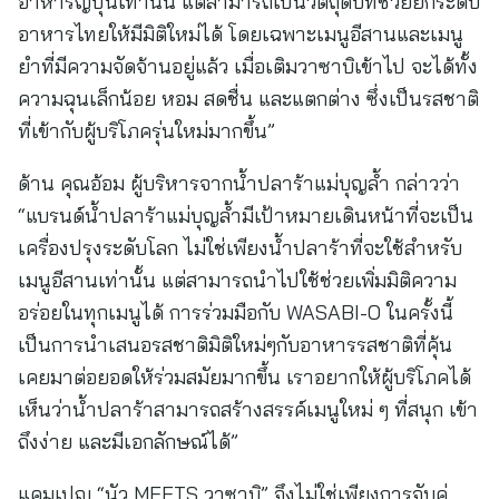
อาหารญี่ปุ่นเท่านั้น แต่สามารถเป็นวัตถุดิบที่ช่วยยกระดับ
อาหารไทยให้มีมิติใหม่ได้ โดยเฉพาะเมนูอีสานและเมนู
ยำที่มีความจัดจ้านอยู่แล้ว เมื่อเติมวาซาบิเข้าไป จะได้ทั้ง
ความฉุนเล็กน้อย หอม สดชื่น และแตกต่าง ซึ่งเป็นรสชาติ
ที่เข้ากับผู้บริโภครุ่นใหม่มากขึ้น”
ด้าน คุณอ้อม ผู้บริหารจากน้ำปลาร้าแม่บุญล้ำ กล่าวว่า
“แบรนด์น้ำปลาร้าแม่บุญล้ำมีเป้าหมายเดินหน้าที่จะเป็น
เครื่องปรุงระดับโลก ไม่ใช่เพียงน้ำปลาร้าที่จะใช้สำหรับ
เมนูอีสานเท่านั้น แต่สามารถนำไปใช้ช่วยเพิ่มมิติความ
อร่อยในทุกเมนูได้ การร่วมมือกับ WASABI-O ในครั้งนี้
เป็นการนำเสนอรสชาติมิติใหม่ๆกับอาหารรสชาติที่คุ้น
เคยมาต่อยอดให้ร่วมสมัยมากขึ้น เราอยากให้ผู้บริโภคได้
เห็นว่าน้ำปลาร้าสามารถสร้างสรรค์เมนูใหม่ ๆ ที่สนุก เข้า
ถึงง่าย และมีเอกลักษณ์ได้”
แคมเปญ “นัว MEETS วาซาบิ” จึงไม่ใช่เพียงการจับคู่