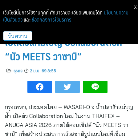
X
เว็บไซต์นี้มีการใช้งานคุกกี้ ศึกษารายละเอียดเพิ่มเติมได้ที่
นโยบายความ
เป็นส่วนตัว
และ
ข้อตกลงการใช้บริการ
WASABI-O x น้ำปลาร้าแม่บุญล้ำ
เปิดตัวแคมเปญ Collaboration
รับทราบ
“นัว MEETS วาซาบิ”
ธุรกิจ
2 มิ.ย. 69 8:55
กรุงเทพฯ, ประเทศไทย — WASABI-O x น้ำปลาร้าแม่บุญ
ล้ำ เปิดตัว Collaboration ใหม่ ในงาน THAIFEX –
ANUGA ASIA 2026 ภายใต้คอนเซ็ปต์ “นัว MEETS วา
ซาบิ” เพื่อสร้างประสบการณ์รสชาติรูปแบบใหม่ที่เชื่อม