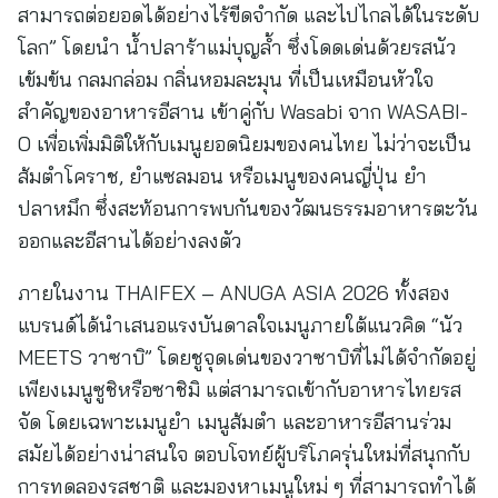
สามารถต่อยอดได้อย่างไร้ขีดจำกัด และไปไกลได้ในระดับ
โลก” โดยนำ น้ำปลาร้าแม่บุญล้ำ ซึ่งโดดเด่นด้วยรสนัว
เข้มข้น กลมกล่อม กลิ่นหอมละมุน ที่เป็นเหมือนหัวใจ
สำคัญของอาหารอีสาน เข้าคู่กับ Wasabi จาก WASABI-
O เพื่อเพิ่มมิติให้กับเมนูยอดนิยมของคนไทย ไม่ว่าจะเป็น
ส้มตำโคราช, ยำแซลมอน หรือเมนูของคนญี่ปุ่น ยำ
ปลาหมึก ซึ่งสะท้อนการพบกันของวัฒนธรรมอาหารตะวัน
ออกและอีสานได้อย่างลงตัว
ภายในงาน THAIFEX – ANUGA ASIA 2026 ทั้งสอง
แบรนด์ได้นำเสนอแรงบันดาลใจเมนูภายใต้แนวคิด “นัว
MEETS วาซาบิ” โดยชูจุดเด่นของวาซาบิที่ไม่ได้จำกัดอยู่
เพียงเมนูซูชิหรือซาชิมิ แต่สามารถเข้ากับอาหารไทยรส
จัด โดยเฉพาะเมนูยำ เมนูส้มตำ และอาหารอีสานร่วม
สมัยได้อย่างน่าสนใจ ตอบโจทย์ผู้บริโภครุ่นใหม่ที่สนุกกับ
การทดลองรสชาติ และมองหาเมนูใหม่ ๆ ที่สามารถทำได้