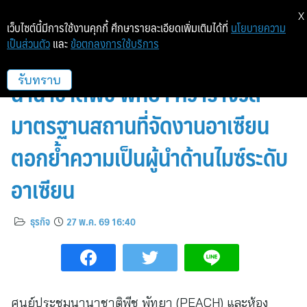
X
เว็บไซต์นี้มีการใช้งานคุกกี้ ศึกษารายละเอียดเพิ่มเติมได้ที่
นโยบายความ
เป็นส่วนตัว
และ
ข้อตกลงการใช้บริการ
รอยัล คลิฟ และศูนย์ประชุม
นานาชาติพีช พัทยา คว้ารางวัล
รับทราบ
มาตรฐานสถานที่จัดงานอาเซียน
ตอกย้ำความเป็นผู้นำด้านไมซ์ระดับ
อาเซียน
ธุรกิจ
27 พ.ค. 69 16:40
ศูนย์ประชุมนานาชาติพีช พัทยา (PEACH) และห้อง