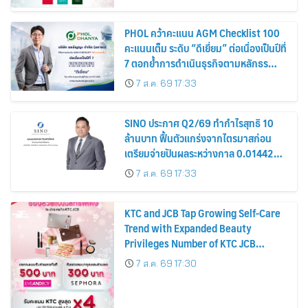
PHOL คว้าคะแนน AGM Checklist 100
คะแนนเต็ม ระดับ “ดีเยี่ยม” ต่อเนื่องเป็นปีที่
7 ตอกย้ำการดำเนินธุรกิจตามหลักธร
รมาภิบาล โปร่งใส สร้างความเชื่อมั่นผู้ถือ
7 ส.ค. 69 17:33
หุ้น
SINO ประกาศ Q2/69 ทำกำไรสุทธิ 10
ล้านบาท ฟื้นตัวแกร่งจากไตรมาสก่อน
เตรียมจ่ายปันผลระหว่างกาล 0.014423
บาทต่อหุ้น ครึ่งปีหลังมุ่งเติบโตต่อเนื่อง
7 ส.ค. 69 17:33
KTC and JCB Tap Growing Self-Care
Trend with Expanded Beauty
Privileges Number of KTC JCB
Cardmembers Spending on
7 ส.ค. 69 17:30
Cosmetics Rises 26%