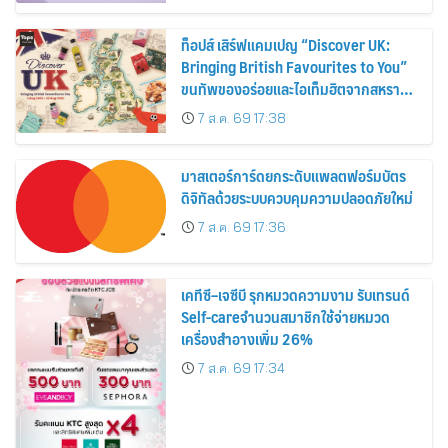
ท็อปส์ เสิร์ฟแคมเปญ “Discover UK:
Bringing British Favourites to You”
ขนทัพของอร่อยและไอเท็มฮิตจากสหราช
อาณาจักร ส่งตรงถึงมือตั้งแต่วันนี้ – 18
7 ส.ค. 69 17:38
สิงหาคมนี้
มาสเตอร์การ์ดยกระดับแพลตฟอร์มบัตร
ดิจิทัลด้วยระบบควบคุมความปลอดภัยใหม่
7 ส.ค. 69 17:36
เคทีซี–เจซีบี รุกหมวดความงาม รับเทรนด์
Self-careจำนวนสมาชิกใช้จ่ายหมวด
เครื่องสำอางเพิ่ม 26%
7 ส.ค. 69 17:34