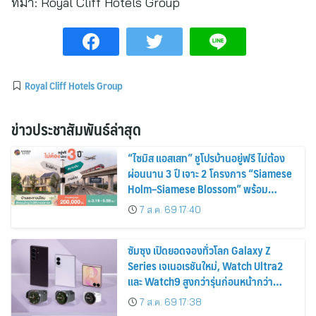
ที่มา:
Royal Cliff Hotels Group
Royal Cliff Hotels Group
ข่าวประชาสัมพันธ์ล่าสุด
“ไซมิส แอสเสท” ชูโปรบ้านอยู่ฟรี ไม่ต้อง
ผ่อนนาน 3 ปี เจาะ 2 โครงการ “Siamese
Holm–Siamese Blossom” พร้อม
ส่วนลดและสิทธิพิเศษถึง 31 สิงหาคม
7 ส.ค. 69 17:40
2569
ซัมซุง เปิดยอดจองทั่วโลก Galaxy Z
Series เจเนอเรชันใหม่, Watch Ultra2
และ Watch9 สูงกว่ารุ่นก่อนหน้ากว่า
30%
7 ส.ค. 69 17:38