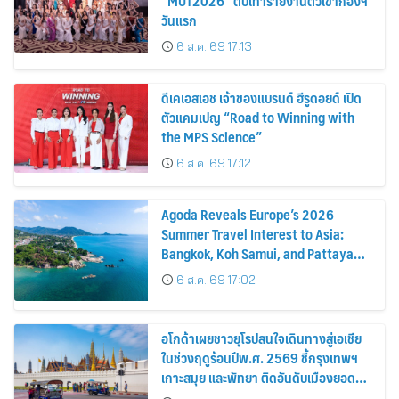
“MUT2026” ตบเท้ารายงานตัวเข้ากองฯ
วันแรก
6 ส.ค. 69 17:13
ดีเคเอสเอช เจ้าของแบรนด์ ฮีรูดอยด์ เปิด
ตัวแคมเปญ “Road to Winning with
the MPS Science”
6 ส.ค. 69 17:12
Agoda Reveals Europe’s 2026
Summer Travel Interest to Asia:
Bangkok, Koh Samui, and Pattaya
Among the Top Cities
6 ส.ค. 69 17:02
อโกด้าเผยชาวยุโรปสนใจเดินทางสู่เอเชีย
ในช่วงฤดูร้อนปีพ.ศ. 2569 ชี้กรุงเทพฯ
เกาะสมุย และพัทยา ติดอันดับเมืองยอด
นิยม