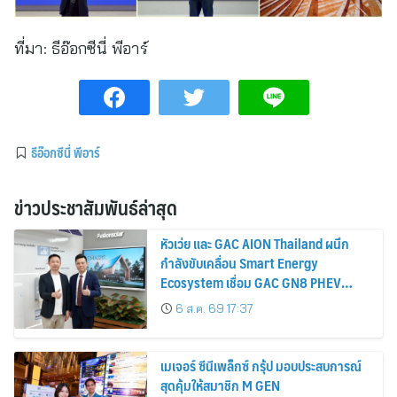
ที่มา:
ธีอ๊อกซีนี่ พีอาร์
ธีอ๊อกซีนี่ พีอาร์
ข่าวประชาสัมพันธ์ล่าสุด
หัวเว่ย และ GAC AION Thailand ผนึก
กำลังขับเคลื่อน Smart Energy
Ecosystem เชื่อม GAC GN8 PHEV
รถยนต์ MPV ระดับพรีเมียม เข้ากับ
6 ส.ค. 69 17:37
พลังงานแสงอาทิตย์ภายในบ้าน
เมเจอร์ ซีนีเพล็กซ์ กรุ้ป มอบประสบการณ์
สุดคุ้มให้สมาชิก M GEN