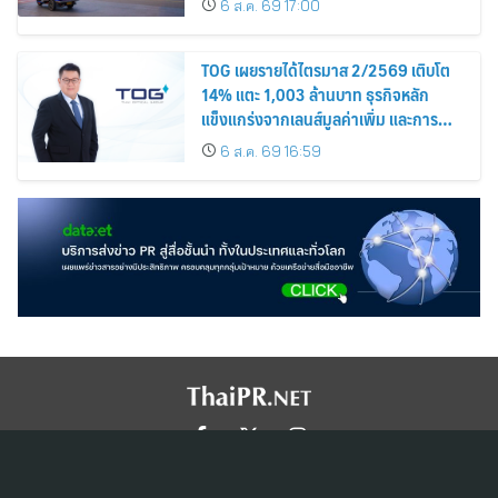
6 ส.ค. 69 17:00
TOG เผยรายได้ไตรมาส 2/2569 เติบโต
14% แตะ 1,003 ล้านบาท ธุรกิจหลัก
แข็งแกร่งจากเลนส์มูลค่าเพิ่ม และการ
ขยายตลาดต่างประเทศ พร้อมเดินหน้า
6 ส.ค. 69 16:59
ลงทุนเพื่อการเติบโตระยะยาว
สมัครสมาชิก ThaiPR.NET
ข้อตกลงการใช้บริการ
นโยบายคุ้มครองข้อมูลส่วนบุคคล