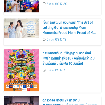
6 ส.ค. 69 17:20
เซ็นทรัลพัฒนา ชวนค้นหา ‘The Art of
Letting Go’ ผ่านแคมเปญ Mom
Moments: Proud Mom. Proud of My
Mom.
6 ส.ค. 69 17:19
กระแสตอบรับดี! “ปัญญา 5 ดาว อีทส์
แฟร์” เดินหน้าสู่ฝั่งธนฯ จัดใหญ่กว่าเดิม
ร้านเด็ดเพิ่ม อิ่มฟิน 10 วันเต็ม!
6 ส.ค. 69 17:15
จักรวาลสะเทือน! 77 สาวงาม