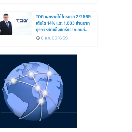
TOG เผยรายได้ไตรมาส 2/2569
เติบโต 14% แตะ 1,003 ล้านบาท
ธุรกิจหลักแข็งแกร่งจากเลนส์
มูลค่าเพิ่ม และการขยายตลาดต่าง
6 ส.ค. 69 16:59
ประเทศ พร้อมเดินหน้าลงทุนเพื่อ
การเติบโตระยะยาว