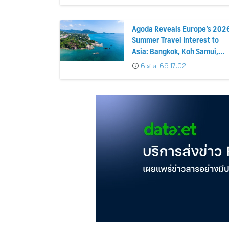
Agoda Reveals Europe’s 202
Summer Travel Interest to
Asia: Bangkok, Koh Samui,
and Pattaya Among the Top
6 ส.ค. 69 17:02
Cities