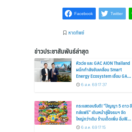
Facebook
Twitter
หาดทิพย์
ข่าวประชาสัมพันธ์ล่าสุด
หัวเว่ย และ GAC AION Thailand
ผนึกกำลังขับเคลื่อน Smart
Energy Ecosystem เชื่อม GAC
GN8 PHEV รถยนต์ MPV ระดับ
6 ส.ค. 69 17:37
พรีเมียม เข้ากับพลังงานแสง
อาทิตย์ภายในบ้าน
กระแสตอบรับดี! “ปัญญา 5 ดาว อี
ทส์แฟร์” เดินหน้าสู่ฝั่งธนฯ จัด
ใหญ่กว่าเดิม ร้านเด็ดเพิ่ม อิ่มฟิน
10 วันเต็ม!
6 ส.ค. 69 17:15