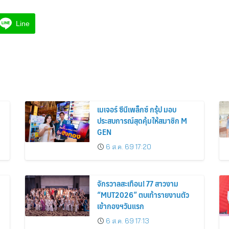
Line
เมเจอร์ ซีนีเพล็กซ์ กรุ้ป มอบ
ประสบการณ์สุดคุ้มให้สมาชิก M
GEN
6 ส.ค. 69 17:20
จักรวาลสะเทือน! 77 สาวงาม
“MUT2026” ตบเท้ารายงานตัว
เข้ากองฯวันแรก
6 ส.ค. 69 17:13