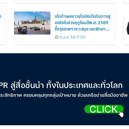
6
อโกด้าเผยชาวยุโรปสนใจเดินทางสู่
เอเชียในช่วงฤดูร้อนปีพ.ศ. 2569
ชี้กรุงเทพฯ เกาะสมุย และพัทยา
ติดอันดับเมืองยอดนิยม
6 ส.ค. 69 17:00