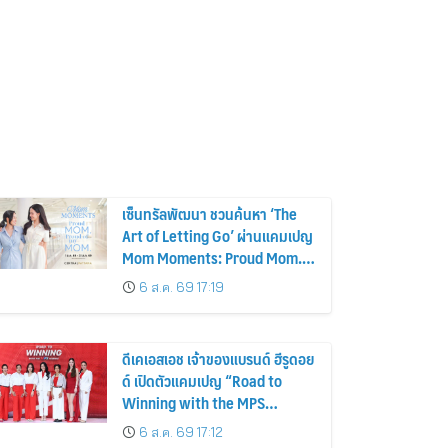
เซ็นทรัลพัฒนา ชวนค้นหา ‘The
Art of Letting Go’ ผ่านแคมเปญ
Mom Moments: Proud Mom.
Proud of My Mom.
6 ส.ค. 69 17:19
ดีเคเอสเอช เจ้าของแบรนด์ ฮีรูดอย
ด์ เปิดตัวแคมเปญ “Road to
Winning with the MPS
Science”
6 ส.ค. 69 17:12