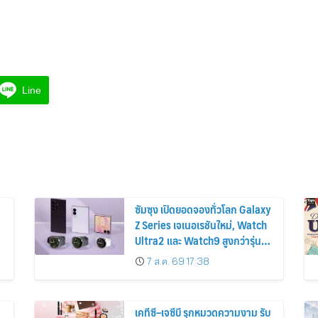
Line
ซัมซุง เปิดยอดจองทั่วโลก Galaxy
Z Series เจเนอเรชันใหม่, Watch
Ultra2 และ Watch9 สูงกว่ารุ่น
ก่อนหน้ากว่า 30%
7 ส.ค. 69 17:38
เคทีซี–เจซีบี รุกหมวดความงาม รับ