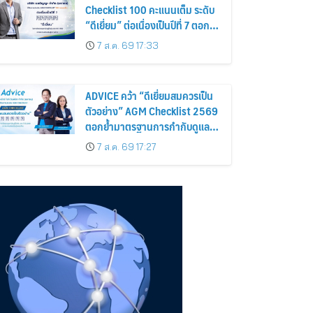
Checklist 100 คะแนนเต็ม ระดับ
“ดีเยี่ยม” ต่อเนื่องเป็นปีที่ 7 ตอกย้ำ
การดำเนินธุรกิจตามหลักธรรมาภิ
7 ส.ค. 69 17:33
บาล โปร่งใส สร้างความเชื่อมั่นผู้
ถือหุ้น
ADVICE คว้า “ดีเยี่ยมสมควรเป็น
ตัวอย่าง” AGM Checklist 2569
ตอกย้ำมาตรฐานการกำกับดูแล
กิจการที่ดี
7 ส.ค. 69 17:27