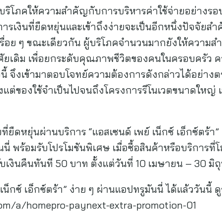
้บริโภคให้ความสำคัญกับการบริหารค่าใช้จ่ายอย่างร
รเงินที่ยืดหยุ่นและเข้าถึงง่ายจะเป็นอีกหนึ่งปัจจัยส
ึ้นเรื่อย ๆ ขณะเดียวกัน ผู้บริโภคจำนวนมากยังให้ความ
ศัยเดิม เพื่อยกระดับคุณภาพชีวิตของคนในครอบครัว ควา
ี้ จึงเข้ามาตอบโจทย์ความต้องการดังกล่าวได้อย่างตรง
ั้งแต่ของใช้จำเป็นไปจนถึงโครงการรีโนเวตขนาดใหญ่ เป็น
ยืดหยุ่นผ่านบริการ “แอสเซนด์ เพย์ เน็กซ์ เอ็กซ์ตร้า
นี่ พร้อมรับโปรโมชันพิเศษ เมื่อซื้อสินค้าหรือบริการ
บเงินคืนทันที 50 บาท ตั้งแต่วันที่ 10 เมษายน – 30 มิถ
็กซ์ เอ็กซ์ตร้า” ง่าย ๆ ผ่านแอปทรูมันนี่ ได้แล้ววันนี้ ดู
om/a/homepro-paynext-extra-promotion-01