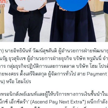
นายอิทธินันท์ วัฒน์สุขสันติ ผู้อำนวยการฝ่ายพัฒนาธุร
ฐ ธุวสุจิเรข ผู้อำนวยการฝ่ายธุรกิจ บริษัท ทรูมันนี่ จ
าร กลุ่มธุรกิจปฏิบัติการและการตลาด บริษัท โฮม โปรดั
พงศธร ตั้งเสรีจิตสกุล ผู้จัดการทั่วไป สาย Payment
ชน) หรือ โฮมโปร
เล็กทรอนิกส์เพย์เมนท์และผู้ให้บริการทางการเงินชั้นนำ
 เน็กซ์ เอ็กซ์ตร้า’ (Ascend Pay Next Extra*) ผนึกกำ