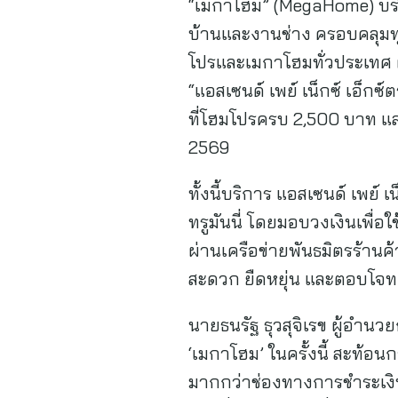
“เมกาโฮม” (MegaHome) บริษ
บ้านและงานช่าง ครอบคลุมทุ
โปรและเมกาโฮมทั่วประเทศ ผ่
“แอสเซนด์ เพย์ เน็กซ์ เอ็กซ
ที่โฮมโปรครบ 2,500 บาท และ
2569
ทั้งนี้บริการ แอสเซนด์ เพย์ เ
ทรูมันนี่ โดยมอบวงเงินเพื่
ผ่านเครือข่ายพันธมิตรร้านค้า
สะดวก ยืดหยุ่น และตอบโจทย์
นายธนรัฐ ธุวสุจิเรข ผู้อำนว
‘เมกาโฮม’ ในครั้งนี้ สะท้
มากกว่าช่องทางการชำระเงิน 