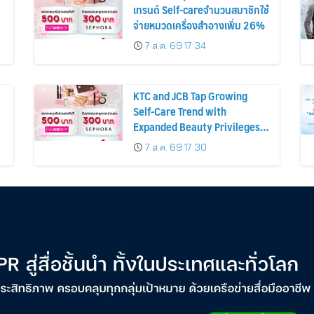
เทรนด์ Self-careจำนวนสมาชิกใช้
จ่ายหมวดเครื่องสำอางเพิ่ม 26%
7 ส.ค. 69 17:34
KTC and JCB Tap Growing
Self-Care Trend with
Expanded Beauty Privileges
น
Number of KTC JCB
7 ส.ค. 69 17:30
Cardmembers Spending on
Cosmetics Rises 26%