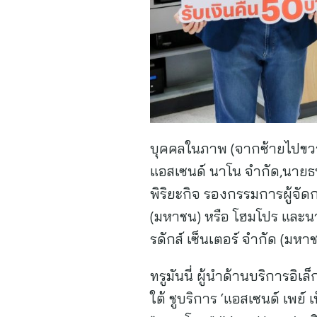
บุคคลในภาพ (จากซ้ายไปขวา) 
แอสเซนด์ นาโน จำกัด,นายธนรั
พิริยะกิจ รองกรรมการผู้จัดก
(มหาชน) หรือ โฮมโปร และนาย
รดักส์ เซ็นเตอร์ จำกัด (มหา
ทรูมันนี่ ผู้นำด้านบริการอิ
ใต้ ชูบริการ ‘แอสเซนด์ เพย์