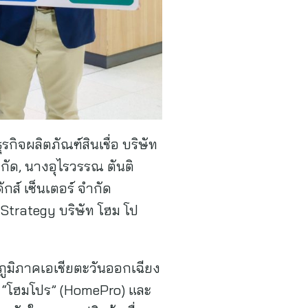
กิจผลิตภัณฑ์สินเชื่อ บริษัท
ำกัด, นางอุไรวรรณ ตันติ
กส์ เซ็นเตอร์ จำกัด
 Strategy บริษัท โฮม โป
ในภูมิภาคเอเชียตะวันออกเฉียง
ลัง “โฮมโปร” (HomePro) และ