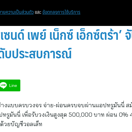
หน้าแรก
ท่องเที่ยว
ไอที
เศรษฐกิจ/การเงิน
ายความเป็นส่วนตัว
และ
ข้อตกลงการใช้บริการ
สเซนด์ เพย์ เน็กซ์ เอ็กซ์ตร้า’
ดับประสบการณ์
Line
ช่างแบบครบวงจร จ่าย-ผ่อนครบจบผ่านแอปทรูมันนี่ สมั
อปทรูมันนี่ เพื่อรับวงเงินสูงสุด 500,000 บาท ผ่อน 0% 
ด้วยบัญชีวอลเล็ท