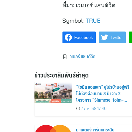
ที่มา:
เวเบอร์ แชนด์วิค
Symbol:
TRUE
Facebook
Twitter
เวเบอร์ แชนด์วิค
ข่าวประชาสัมพันธ์ล่าสุด
“ไซมิส แอสเสท” ชูโปรบ้านอยู่ฟรี
ไม่ต้องผ่อนนาน 3 ปี เจาะ 2
โครงการ “Siamese Holm–
Siamese Blossom” พร้อม
7 ส.ค. 69 17:40
ส่วนลดและสิทธิพิเศษถึง 31
สิงหาคม 2569
มาสเตอร์การ์ดยกระดับ