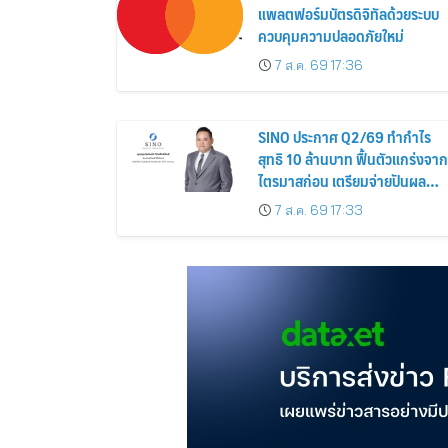
แพลตฟอร์มบัตรดิจิทัลด้วยระบบ
ควบคุมความปลอดภัยใหม่
7 ส.ค. 69 17:36
SINO ประกาศ Q2/69 ทำกำไร
สุทธิ 10 ล้านบาท ฟื้นตัวแกร่งจาก
ไตรมาสก่อน เตรียมจ่ายปันผล
ระหว่างกาล 0.014423 บาทต่อหุ้
7 ส.ค. 69 17:33
ครึ่งปีหลังมุ่งเติบโตต่อเนื่อง