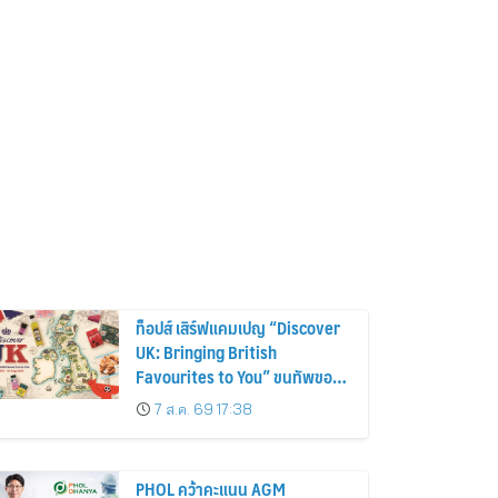
ท็อปส์ เสิร์ฟแคมเปญ “Discover
UK: Bringing British
Favourites to You” ขนทัพของ
อร่อยและไอเท็มฮิตจากสหราช
7 ส.ค. 69 17:38
อาณาจักร ส่งตรงถึงมือตั้งแต่วัน
นี้ – 18 สิงหาคมนี้
PHOL คว้าคะแนน AGM