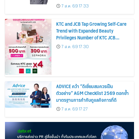
บาทต่อหุ้น ครึ่งปีหลังมุ่งเติบโตต่อเนื่อง
7 ส.ค. 69 17:33
KTC and JCB Tap Growing Self-Care
Trend with Expanded Beauty
Privileges Number of KTC JCB
Cardmembers Spending on
7 ส.ค. 69 17:30
Cosmetics Rises 26%
ADVICE คว้า “ดีเยี่ยมสมควรเป็น
ตัวอย่าง” AGM Checklist 2569 ตอกย้ำ
มาตรฐานการกำกับดูแลกิจการที่ดี
7 ส.ค. 69 17:27