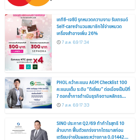
เคทีซี–เจซีบี รุกหมวดความงาม รับเทรนด์
Self-careจำนวนสมาชิกใช้จ่ายหมวด
เครื่องสำอางเพิ่ม 26%
7 ส.ค. 69 17:34
PHOL คว้าคะแนน AGM Checklist 100
คะแนนเต็ม ระดับ “ดีเยี่ยม” ต่อเนื่องเป็นปีที่
7 ตอกย้ำการดำเนินธุรกิจตามหลักธร
รมาภิบาล โปร่งใส สร้างความเชื่อมั่นผู้ถือ
7 ส.ค. 69 17:33
หุ้น
SINO ประกาศ Q2/69 ทำกำไรสุทธิ 10
ล้านบาท ฟื้นตัวแกร่งจากไตรมาสก่อน
เตรียมจ่ายปันผลระหว่างกาล 0.014423