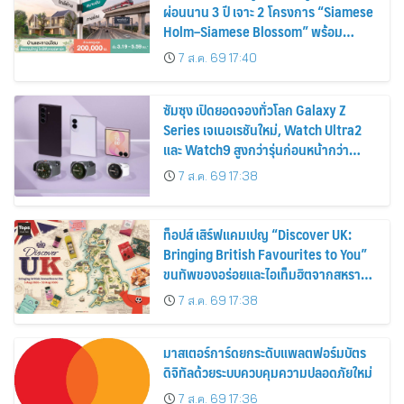
ผ่อนนาน 3 ปี เจาะ 2 โครงการ “Siamese
Holm–Siamese Blossom” พร้อม
ส่วนลดและสิทธิพิเศษถึง 31 สิงหาคม
7 ส.ค. 69 17:40
2569
ซัมซุง เปิดยอดจองทั่วโลก Galaxy Z
Series เจเนอเรชันใหม่, Watch Ultra2
และ Watch9 สูงกว่ารุ่นก่อนหน้ากว่า
30%
7 ส.ค. 69 17:38
ท็อปส์ เสิร์ฟแคมเปญ “Discover UK:
Bringing British Favourites to You”
ขนทัพของอร่อยและไอเท็มฮิตจากสหราช
อาณาจักร ส่งตรงถึงมือตั้งแต่วันนี้ – 18
7 ส.ค. 69 17:38
สิงหาคมนี้
มาสเตอร์การ์ดยกระดับแพลตฟอร์มบัตร
ดิจิทัลด้วยระบบควบคุมความปลอดภัยใหม่
7 ส.ค. 69 17:36