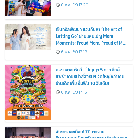
6 ส.ค. 69 17:20
เซ็นทรัลพัฒนา ชวนค้นหา ‘The Art of
Letting Go’ ผ่านแคมเปญ Mom
Moments: Proud Mom. Proud of My
Mom.
6 ส.ค. 69 17:19
กระแสตอบรับดี! “ปัญญา 5 ดาว อีทส์
แฟร์” เดินหน้าสู่ฝั่งธนฯ จัดใหญ่กว่าเดิม
ร้านเด็ดเพิ่ม อิ่มฟิน 10 วันเต็ม!
6 ส.ค. 69 17:15
จักรวาลสะเทือน! 77 สาวงาม