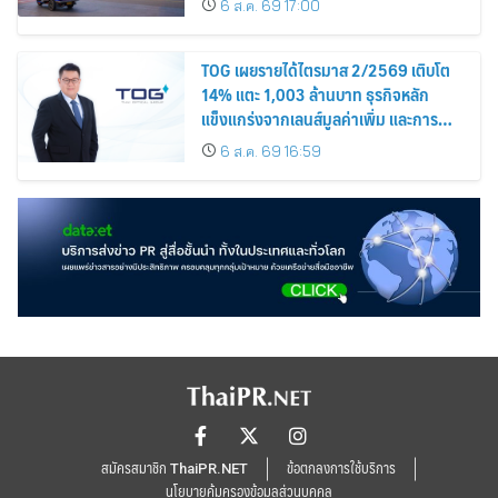
6 ส.ค. 69 17:00
TOG เผยรายได้ไตรมาส 2/2569 เติบโต
14% แตะ 1,003 ล้านบาท ธุรกิจหลัก
แข็งแกร่งจากเลนส์มูลค่าเพิ่ม และการ
ขยายตลาดต่างประเทศ พร้อมเดินหน้า
6 ส.ค. 69 16:59
ลงทุนเพื่อการเติบโตระยะยาว
สมัครสมาชิก ThaiPR.NET
ข้อตกลงการใช้บริการ
นโยบายคุ้มครองข้อมูลส่วนบุคคล