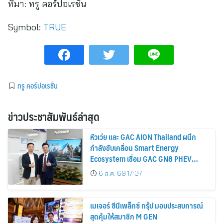
ที่มา:
ทรู คอร์ปอเรชั่น
Symbol:
TRUE
ทรู คอร์ปอเรชั่น
ข่าวประชาสัมพันธ์ล่าสุด
หัวเว่ย และ GAC AION Thailand ผนึก
กำลังขับเคลื่อน Smart Energy
Ecosystem เชื่อม GAC GN8 PHEV
รถยนต์ MPV ระดับพรีเมียม เข้ากับ
6 ส.ค. 69 17:37
พลังงานแสงอาทิตย์ภายในบ้าน
เมเจอร์ ซีนีเพล็กซ์ กรุ้ป มอบประสบการณ์
สุดคุ้มให้สมาชิก M GEN