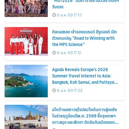
“MUT2026” ตบเท้ารายงานตัวเข้ากองฯ
วันแรก
6 ส.ค. 69 17:13
ดีเคเอสเอช เจ้าของแบรนด์ ฮีรูดอยด์ เปิด
ตัวแคมเปญ “Road to Winning with
the MPS Science”
6 ส.ค. 69 17:12
Agoda Reveals Europe’s 2026
Summer Travel Interest to Asia:
Bangkok, Koh Samui, and Pattaya
Among the Top Cities
6 ส.ค. 69 17:02
อโกด้าเผยชาวยุโรปสนใจเดินทางสู่เอเชีย
ในช่วงฤดูร้อนปีพ.ศ. 2569 ชี้กรุงเทพฯ
เกาะสมุย และพัทยา ติดอันดับเมืองยอด
นิยม