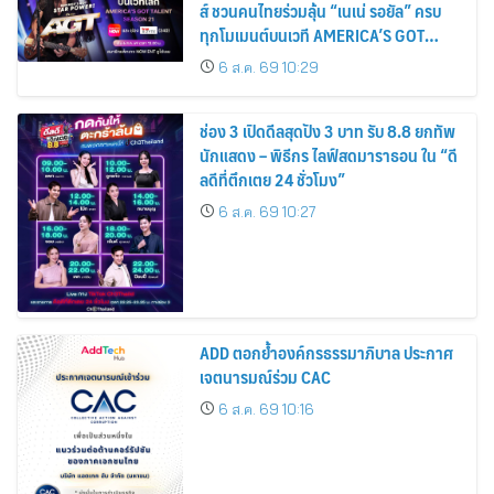
ส์ ชวนคนไทยร่วมลุ้น “เนเน่ รอยัล” ครบ
ทุกโมเมนต์บนเวที AMERICA’S GOT
TALENT SEASON 21
6 ส.ค. 69 10:29
ช่อง 3 เปิดดีลสุดปัง 3 บาท รับ 8.8 ยกทัพ
นักแสดง – พิธีกร ไลฟ์สดมาราธอน ใน “ดี
ลดีที่ตึกเตย 24 ชั่วโมง”
6 ส.ค. 69 10:27
ADD ตอกย้ำองค์กรธรรมาภิบาล ประกาศ
เจตนารมณ์ร่วม CAC
6 ส.ค. 69 10:16