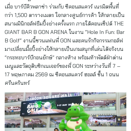
เมื่อ บาร์บีคิวพลาซ่า ร่วมกับ ซีคอนสแควร์ เนรมิตพื้นที่
กว่า 1,500 ตารางเมตร ใจกลางศูนย์การค้า ให้กลายเป็น
สนามมินิกอล์ฟธีมปิ้งย่างครั้งแรก ภายใต้คอนเซ็ปต์ THE
GIANT BAR B GON ARENA ในงาน “Hole In Fun: Bar
B Golf” งานนี้ชวนแฟนพี่ GON และคนรักกิจกรรมกอล์ฟ
มาเปลี่ยนมื้อปิ้งย่างให้กลายเป็นเกมสนุกที่เล่นได้จริงบน
“กระทะบาร์บีกอนยักษ์” กลางห้าง พร้อมท้าพัตต์ฝ่าด่าน
เมนูและวัตถุดิบซิกเนเจอร์ของพี่ GON ระหว่างวันที่ 7 –
17 พฤษภาคม 2569 ณ ซีคอนสแควร์ ฮอลล์ ชั้น 1 ถนน
ศรีนครินทร์