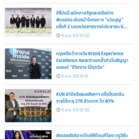
อีซี่มันนี่ ผนึกภาครัฐและเครือข่าย
พันธมิตร เดินหน้าโครงการ “แว่นบุญ”
ครั้งที่ 2 มอบแว่นสายตาแก่ประชาชน 600
คน ขยายโอกาสการมองเห็นสู่ชุมชนไทย
6 ส.ค. 69 10:52
กรุงศรีคว้ารางวัล Brand Experience
Excellence Award ตอกย้ำคำมั่นสัญญา
แบรนด์ “ชีวิตง่าย ได้ทุกวัน”
6 ส.ค. 69 10:41
KUN ฝ่าปัจจัยลบอสังหาฯ ครึ่งปีแรกดัน
รายได้ทะลุ 278 ล้านบาท โต 40%
6 ส.ค. 69 10:32
ส่งแรงเชียร์จากไทยให้ถึงเวทีโลก! ทรูวิชั่น