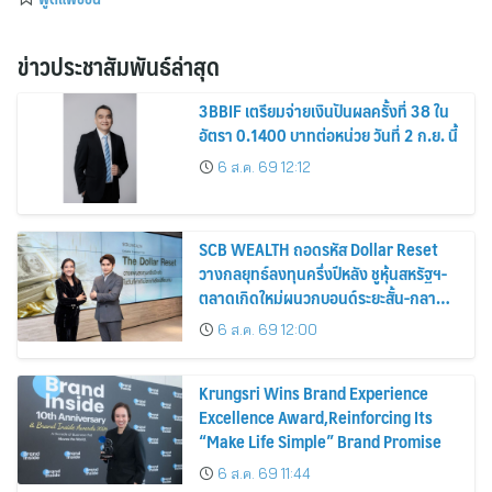
ข่าวประชาสัมพันธ์ล่าสุด
3BBIF เตรียมจ่ายเงินปันผลครั้งที่ 38 ใน
อัตรา 0.1400 บาทต่อหน่วย วันที่ 2 ก.ย. นี้
6 ส.ค. 69 12:12
SCB WEALTH ถอดรหัส Dollar Reset
วางกลยุทธ์ลงทุนครึ่งปีหลัง ชูหุ้นสหรัฐฯ-
ตลาดเกิดใหม่ผนวกบอนด์ระยะสั้น-กลาง
เสริมพอร์ตแกร่ง
6 ส.ค. 69 12:00
Krungsri Wins Brand Experience
Excellence Award,Reinforcing Its
“Make Life Simple” Brand Promise
6 ส.ค. 69 11:44