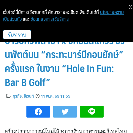
X
เว็บไซต์นี้มีการใช้งานคุกกี้ ศึกษารายละเอียดเพิ่มเติมได้ที่
นโยบายความ
เป็นส่วนตัว
และ
ข้อตกลงการใช้บริการ
จากกระทะสู่สนามมินิกอล์ฟ!
บาร์บีคิวพลาซ่า x ซีคอนสแควร์ ชว
รับทราบ
นพัตต์บน “กระทะบาร์บีกอนยักษ์”
ครั้งแรก ในงาน “Hole In Fun:
Bar B Golf”
ธุรกิจ
,
อีเวนท์
11 พ.ค. 69 11:55
สร้างปรากฏการณ์ใหม่ให้วงการร้านอาหารและรีเทลไทย